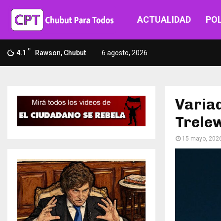
ACTUALIDAD
POL
C
4.1
Rawson, Chubut
6 agosto, 2026
Variad
Trele
15 mayo, 202