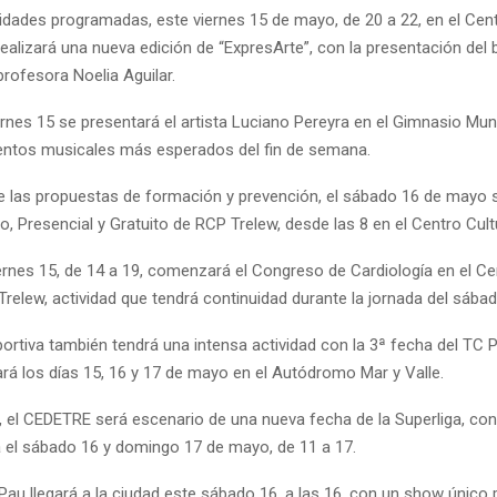
vidades programadas, este viernes 15 de mayo, de 20 a 22, en el Cent
realizará una nueva edición de “ExpresArte”, con la presentación del b
 profesora Noelia Aguilar.
rnes 15 se presentará el artista Luciano Pereyra en el Gimnasio Muni
entos musicales más esperados del fin de semana.
e las propuestas de formación y prevención, el sábado 16 de mayo s
rto, Presencial y Gratuito de RCP Trelew, desde las 8 en el Centro Cult
ernes 15, de 14 a 19, comenzará el Congreso de Cardiología en el Ce
relew, actividad que tendrá continuidad durante la jornada del sábad
ortiva también tendrá una intensa actividad con la 3ª fecha del TC 
ará los días 15, 16 y 17 de mayo en el Autódromo Mar y Valle.
e, el CEDETRE será escenario de una nueva fecha de la Superliga, co
a el sábado 16 y domingo 17 de mayo, de 11 a 17.
au llegará a la ciudad este sábado 16, a las 16, con un show único 