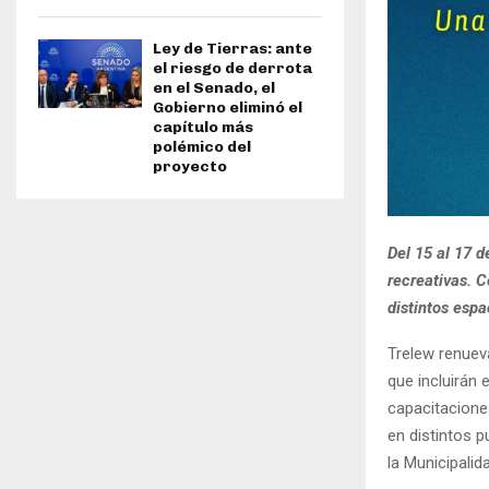
Ley de Tierras: ante
el riesgo de derrota
en el Senado, el
Gobierno eliminó el
capítulo más
polémico del
proyecto
Del 15 al 17 
recreativas. 
distintos espa
Trelew renuev
que incluirán 
capacitacione
en distintos 
la Municipalid