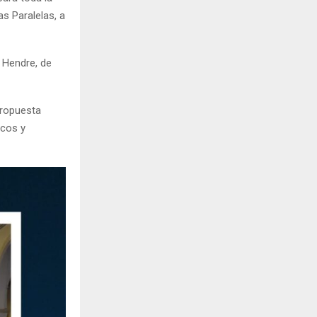
as Paralelas, a
 Hendre, de
propuesta
icos y