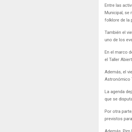
Entre las acti
Municipal, se 
folklore de la
También el vie
uno de los ev
En el marco d
el Taller Abie
Además, el vi
Astronómico T
La agenda dep
que se disput
Por otra part
previstos par
Además, Pim P