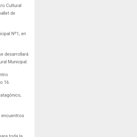
ro Cultural
allet de
cipal Nº1, en
e desarrollará
ural Municipal.
ntro
o 16.
Patagónico,
n encuentros
para toda la