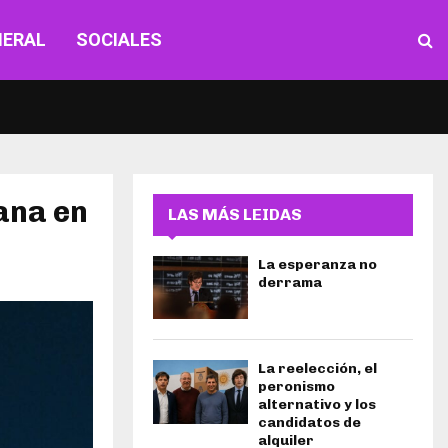
NERAL
SOCIALES
ana en
LAS MÁS LEIDAS
La esperanza no
derrama
La reelección, el
peronismo
alternativo y los
candidatos de
alquiler