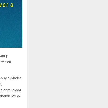
vas y
ades en
es actividades
”,
 la comunidad
pañamiento de