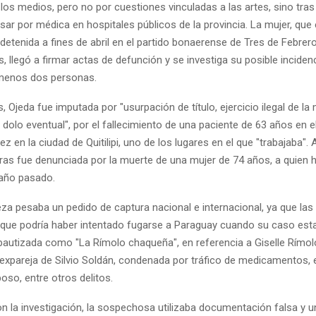
los medios, pero no por cuestiones vinculadas a las artes, sino tra
ar por médica en hospitales públicos de la provincia. La mujer, que
detenida a fines de abril en el partido bonaerense de Tres de Febrer
llegó a firmar actas de defunción y se investiga su posible incidenc
 menos dos personas.
, Ojeda fue imputada por "usurpación de título, ejercicio ilegal de la
dolo eventual", por el fallecimiento de una paciente de 63 años en el
ez en la ciudad de Quitilipi, uno de los lugares en el que "trabajaba"
oras fue denunciada por la muerte de una mujer de 74 años, a quien 
año pasado.
za pesaba un pedido de captura nacional e internacional, ya que las
ue podría haber intentado fugarse a Paraguay cuando su caso estal
 bautizada como "La Rímolo chaqueña", en referencia a Giselle Rímolo
 expareja de Silvio Soldán, condenada por tráfico de medicamentos, 
oso, entre otros delitos.
n la investigación, la sospechosa utilizaba documentación falsa y u