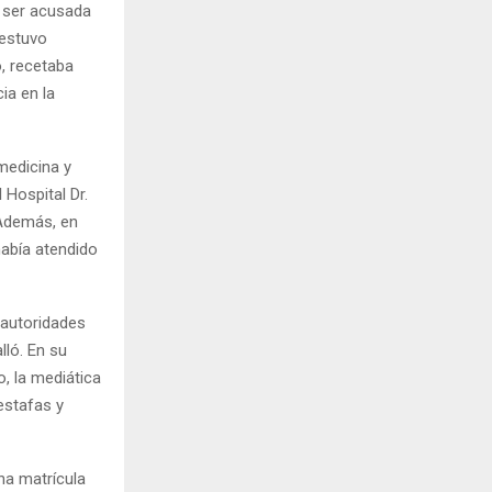
s ser acusada
 estuvo
o, recetaba
ia en la
 medicina y
 Hospital Dr.
. Además, en
había atendido
 autoridades
ló. En su
, la mediática
estafas y
na matrícula