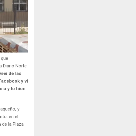
o que
 a Diario Norte
reel
de las
Facebook y vi
ia y lo hice
haqueño, y
nto, en el
a de la Plaza