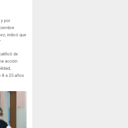
 y por
iciembre
pez, indicó que
.
alificó de
una acción
lidad,
e 8 a 25 años