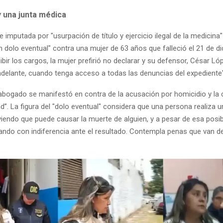
y una junta médica
 imputada por "usurpación de título y ejercicio ilegal de la medicina"
 dolo eventual" contra una mujer de 63 años que falleció el 21 de d
ibir los cargos, la mujer prefirió no declarar y su defensor, César Ló
adelante, cuando tenga acceso a todas las denuncias del expediente"
abogado se manifestó en contra de la acusación por homicidio y la c
d”. La figura del "dolo eventual" considera que una persona realiza 
viendo que puede causar la muerte de alguien, y a pesar de esa posibi
ando con indiferencia ante el resultado. Contempla penas que van d