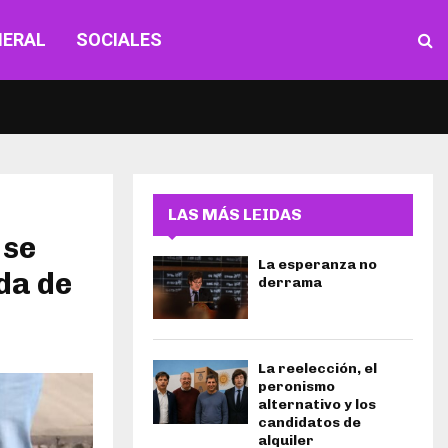
NERAL
SOCIALES
LAS MÁS LEIDAS
 se
La esperanza no
da de
derrama
La reelección, el
peronismo
alternativo y los
candidatos de
alquiler