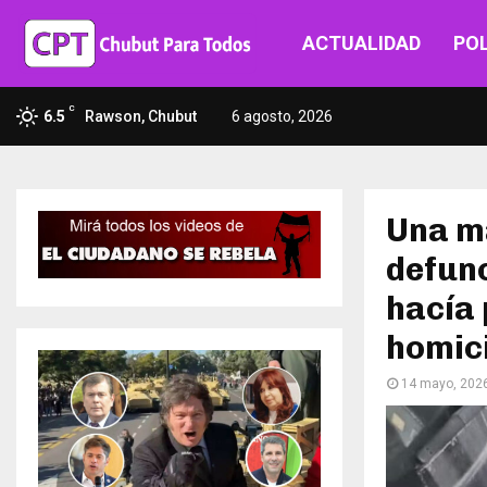
ACTUALIDAD
POL
C
6.5
Rawson, Chubut
6 agosto, 2026
Una ma
defunc
hacía 
homic
14 mayo, 202