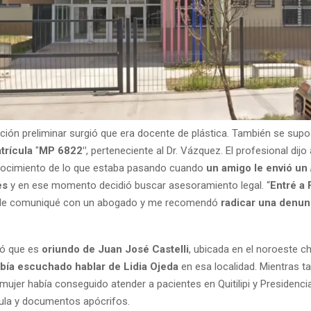
ación preliminar surgió que era docente de plástica. También se sup
trícula
"
MP 6822"
, perteneciente al Dr. Vázquez. El profesional dijo
ocimiento de lo que estaba pasando cuando
un amigo le envió un
es
y en ese momento decidió buscar asesoramiento legal. “
Entré a 
Me comuniqué con un abogado y me recomendó
radicar una denunc
ó que es
oriundo de Juan José Castelli
, ubicada en el noroeste c
bía escuchado hablar de Lidia Ojeda
en esa localidad. Mientras ta
 mujer había conseguido atender a pacientes en Quitilipi y Presidenci
ula y documentos apócrifos.