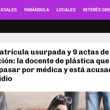
ICIALES
FARÁNDULA
LOCALES
INTERÉS GE
trícula usurpada y 9 actas de
ión: la docente de plástica que
pasar por médica y está acusa
idio
6