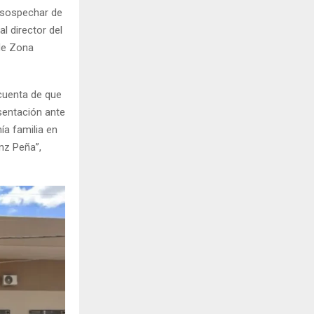
 sospechar de
l director del
 de Zona
 cuenta de que
esentación ante
ía familia en
nz Peña”,