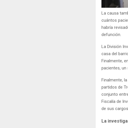
La causa tamb
cuántos pacien
habría revisad
defunción.
La División I
casa del barr
Finalmente, e
pacientes, un
Finalmente, la
partidos de T
conjunto entr
Fiscalía de In
de sus cargos 
La investig