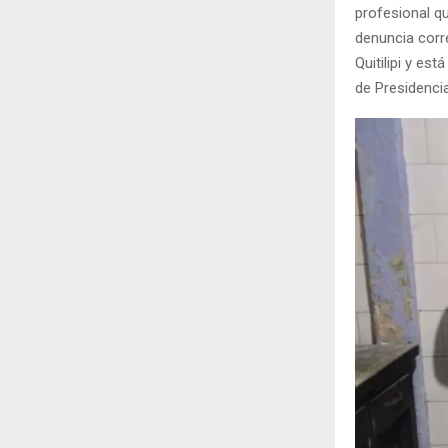
profesional q
denuncia corr
Quitilipi y e
de Presidencia