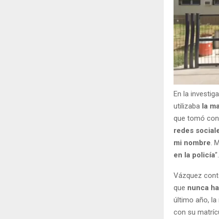
En la investig
utilizaba
la ma
que tomó con
redes social
mi nombre
. 
en la policía
”.
Vázquez cont
que
nunca ha
último año, la
con su matríc