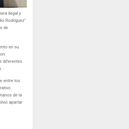
ra ilegal y
lio Rodríguez"
os de
ento en su
on.
e diferentes
s.
te entre los
rativo
 manos de la
olvió apartar