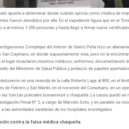
ién apunta a determinar desde cuándo ejercía como médica de mane
tes fueron atendidos por ella. En el expediente figura que en el "Emi
o a al menos 1.200 personas y hasta llegó a firmar nueve certificad
nvestigaciones Complejas del Interior de Sáenz Peña hizo un allanami
io San Cayetano, en donde supuestamente vivía, pero no la encontrar
n el lugar incautaron insumos médicos, uniformes, documentación d
 sello del Ministerio de Salud Pública y pedazos de papeles quemado
 detuvieron en una vivienda de la calle Roberto Lage al 800, en el lími
res de Febrero y San Martín, en el noroeste del Conurbano, en un ope
e las fuerzas policiales bonaerense y chaqueña. La causa quedó en
vestigación Penal N° 3, a cargo de Marcelo Soto, y en paralelo se res
a las autoridades sanitarias de los hospitales investigados.
ación contra la falsa médica chaqueña