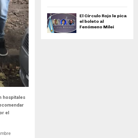
El Círculo Rojo le pica
el boleto al
Fenómeno Milei
n hospitales
 recomendar
or el
nombre