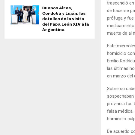
trascendió en 
Buenos Aires,
de hacerse pas
Córdoba y Luján: los
prófuga y fue 
detalles de la visita
del Papa León XIV a la
medicamentos, 
Argentina
muerte de al
Este miércoles
homicidio con 
Emilio Rodrígu
las últimas h
en marzo del 
Sobre su cabe
sospechaban q
provincia fue
falsa médica,
homicidio culp
De acuerdo co