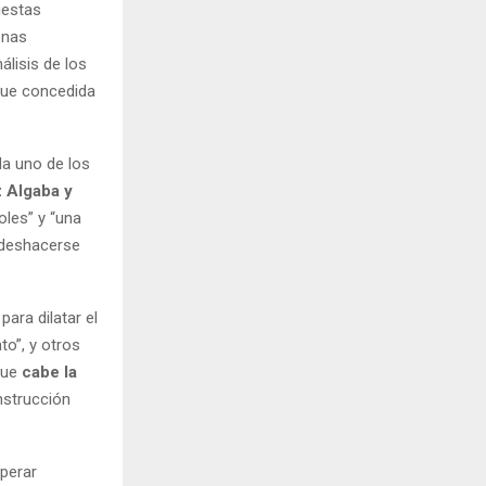
uestas
enas
nálisis de los
fue concedida
da uno de los
z Algaba y
oles” y “una
a deshacerse
ara dilatar el
to”, y otros
que
cabe la
nstrucción
perar