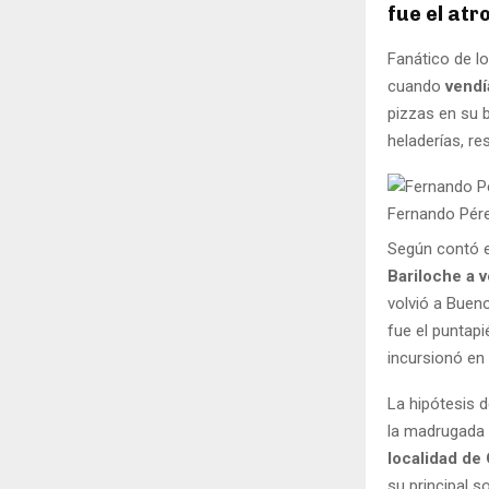
fue el atr
Fanático de l
cuando
vendí
pizzas en su b
heladerías, re
Fernando Pére
Según contó e
Bariloche a 
volvió a Buen
fue el puntapi
incursionó en 
La hipótesis d
la madrugada d
localidad de
su principal s