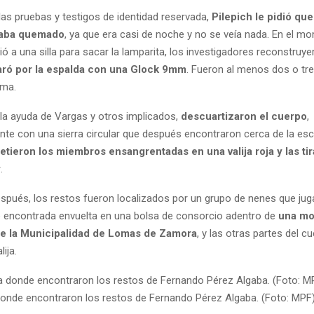
as pruebas y testigos de identidad reservada,
Pilepich le pidió qu
taba quemado
, ya que era casi de noche y no se veía nada. En el 
ó a una silla para sacar la lamparita, los investigadores reconstruy
aró por la espalda con una Glock 9mm
. Fueron al menos dos o tre
rma.
la ayuda de Vargas y otros implicados,
descuartizaron el cuerpo
,
te con una sierra circular que después encontraron cerca de la esc
etieron los miembros ensangrentadas en una valija roja y las tir
y
.
spués, los restos fueron localizados por un grupo de nenes que juga
 encontrada envuelta en una bolsa de consorcio adentro de
una mo
de la Municipalidad de Lomas de Zamora
, y las otras partes del 
lija.
a donde encontraron los restos de Fernando Pérez Algaba. (Foto: MPF)