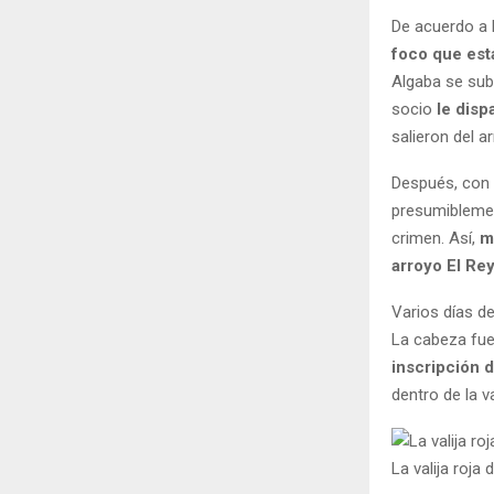
De acuerdo a l
foco que es
Algaba se subi
socio
le disp
salieron del a
Después, con 
presumiblemen
crimen. Así,
m
arroyo El Re
Varios días de
La cabeza fue
inscripción 
dentro de la va
La valija roj