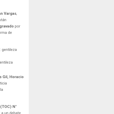
án Vargas
,
stán
agravado
por
 arma de
entileza
s Gil, Horacio
ticia
la
l (TOC) N°
r a un debate