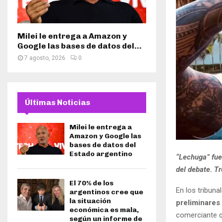
Milei le entrega a Amazon y
Google las bases de datos del...
7 agosto, 2026
0
Últimas Noticias
Milei le entrega a
Amazon y Google las
bases de datos del
Estado argentino
“Lechuga” fue
del debate. Tr
El 70% de los
En los tribuna
argentinos cree que
la situación
preliminares
económica es mala,
comerciante q
según un informe de