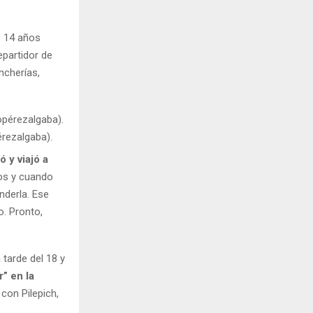
s 14 años
epartidor de
ncherías,
rezalgaba).
 y viajó a
ños y cuando
nderla. Ese
o. Pronto,
 tarde del 18 y
” en la
con Pilepich,