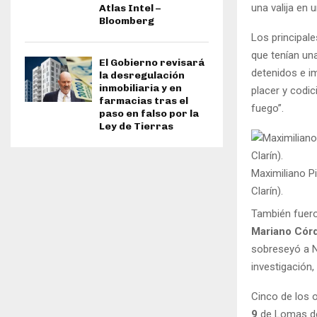
una valija en 
Atlas Intel –
Bloomberg
Los principa
que tenían un
El Gobierno revisará
detenidos e i
la desregulación
inmobiliaria y en
placer y codi
farmacias tras el
fuego”.
paso en falso por la
Ley de Tierras
Maximiliano Pi
Clarín).
También fuero
Mariano Córd
sobreseyó a Ni
investigación
Cinco de los 
9
de Lomas de