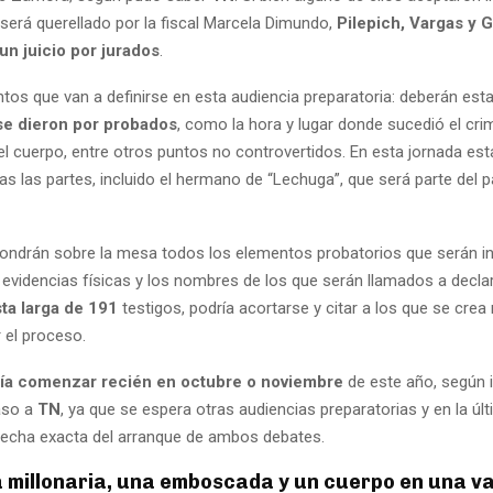
 será querellado por la fiscal Marcela Dimundo,
Pilepich, Vargas y G
un juicio por jurados
.
ntos que van a definirse en esta audiencia preparatoria: deberán est
e dieron por probados
, como la hora y lugar donde sucedió el cri
el cuerpo, entre otros puntos no controvertidos. En esta jornada est
s las partes, incluido el hermano de “Lechuga”, que será parte del pa
pondrán sobre la mesa todos los elementos probatorios que serán in
evidencias físicas y los nombres de los que serán llamados a declara
sta larga de 191
testigos, podría acortarse y citar a los que se crea
r el proceso.
dría comenzar recién en octubre o noviembre
de este año, según
aso a
TN
, ya que se espera otras audiencias preparatorias y en la úl
a fecha exacta del arranque de ambos debates.
millonaria, una emboscada y un cuerpo en una val