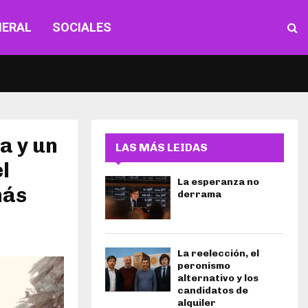
NERAL
SOCIALES
a y un
LAS MÁS LEIDAS
l
La esperanza no
más
derrama
La reelección, el
peronismo
alternativo y los
candidatos de
alquiler