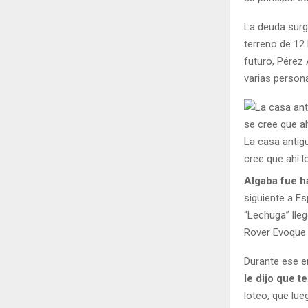
La deuda surg
terreno de 12
futuro, Pérez
varias person
La casa antig
cree que ahí l
Algaba fue h
siguiente a E
“Lechuga” lle
Rover Evoque b
Durante ese e
le dijo que t
loteo, que lu