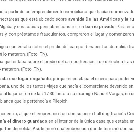
ió a partir de un emprendimiento inmobiliario que habían comenzado
 hectáreas que está ubicado sobre
avenida De las Américas y la ru
 Algaba y sus socios pensaban construir un
barrio privado
. Para eso
as y, con préstamos fraudulentos, compraron el lugar y comenzaron 
ua que estaba sobre el predio del campo Renacer fue demolida tras 
o mataron. (Foto: TN).
asta ese lugar engañado
, porque necesitaba el dinero para poder via
spaña, uno de los tantos viajes que hacía el comerciante devenido en
gó al lugar cerca de las 17.30 junto a su examigo Nahuel Vargas, en 
lanca que le pertenecía a Pilepich.
ncuentro, al que el empresario fue con su perro bull dog francés Co
enía el dinero guardado
en el interior de la única casa que estaba e
ego fue demolida. Así, le armó una emboscada donde terminó con su 