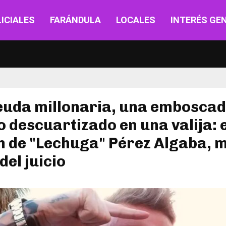
ICIALES
FARÁNDULA
LOCALES
INTERÉS GE
euda millonaria, una emboscad
 descuartizado en una valija: e
n de "Lechuga" Pérez Algaba, 
del juicio