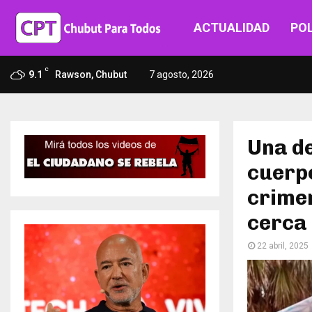
ACTUALIDAD
POL
C
9.1
Rawson, Chubut
7 agosto, 2026
Una d
cuerpo
crime
cerca 
22 abril, 2025