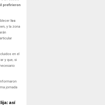
il prefirieron
ablecer
los
men, y la zona
arán
rticular
cluidos en el
r y que, si
 necesario
 informaron
tima jornada
ija: así