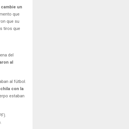
e cambie un
momento que
eron que su
s tiros que
ena del
aron al
ban al fútbol.
chila con la
cuerpo estaban
.