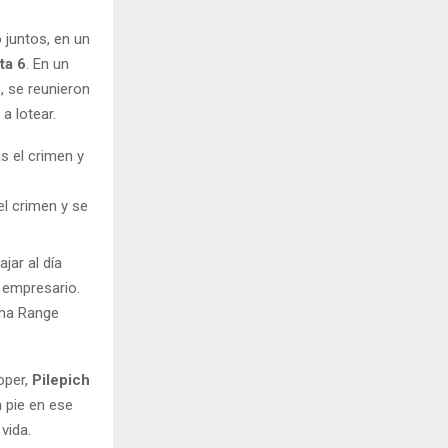
 juntos, en un
ta 6
. En un
, se reunieron
a lotear.
el crimen y se
jar al día
 empresario.
una Range
oper,
Pilepich
n pie en ese
vida.