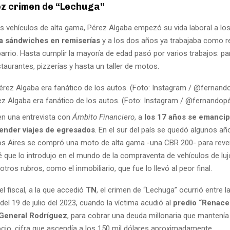
oz crimen de “Lechuga”
os vehículos de alta gama, Pérez Algaba empezó su vida laboral a lo
a sándwiches en remiserías
y a los dos años ya trabajaba como r
arrio. Hasta cumplir la mayoría de edad pasó por varios trabajos: pa
staurantes, pizzerías y hasta un taller de motos.
z Algaba era fanático de los autos. (Foto: Instagram / @fernandopé
n una entrevista con
Ámbito Financiero
, a
los 17 años se emancipó
vender viajes de egresados
. En el sur del país se quedó algunos a
os Aires se compró una moto de alta gama -una CBR 200- para reve
é que lo introdujo en el mundo de la compraventa de vehículos de luj
otros rubros, como el inmobiliario, que fue lo llevó al peor final.
el fiscal, a la que accedió
TN
, el crimen de “Lechuga” ocurrió entre la
el 19 de julio del 2023, cuando la víctima acudió al
predio “Renacer
 General Rodríguez
, para cobrar una deuda millonaria que mantenía 
ocio, cifra que ascendía a los 150 mil dólares aproximadamente.