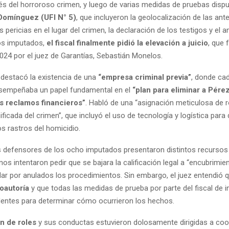
s del horroroso crimen, y luego de varias medidas de pruebas disp
Domínguez (UFI N° 5)
, que incluyeron la geolocalización de las ant
s pericias en el lugar del crimen, la declaración de los testigos y el a
los imputados,
el fiscal finalmente pidió la elevación a juicio
, que 
024 por el juez de Garantías, Sebastián Monelos.
 destacó la existencia de una
“empresa criminal previa”
, donde ca
sempeñaba un papel fundamental en el
“plan para eliminar a Pére
s reclamos financieros”
. Habló de una “asignación meticulosa de r
ificada del crimen”, que incluyó el uso de tecnología y logística par
os rastros del homicidio.
defensores de los ocho imputados presentaron distintos recursos p
os intentaron pedir que se bajara la calificación legal a “encubrimien
dar por anulados los procedimientos. Sin embargo, el juez entendió 
coautoría
y que todas las medidas de prueba por parte del fiscal de i
entes para determinar cómo ocurrieron los hechos.
n de roles
y sus conductas estuvieron dolosamente dirigidas a coo