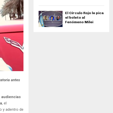
El Círculo Rojo le pica
el boleto al
Fenómeno Milei
atoria antes
s
audiencias
a
, el
o y adentro de