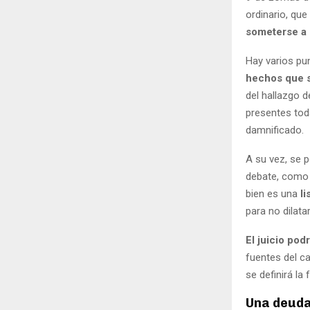
ordinario, que
someterse a 
Hay varios pu
hechos que s
del hallazgo d
presentes toda
damnificado.
A su vez, se 
debate, como 
bien es una
li
para no dilata
El juicio po
fuentes del c
se definirá l
Una deuda 