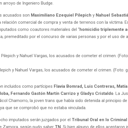
un arroyo de Ingeniero Budge.
les acusados son
Maximiliano Ezequiel Pilepich
y
Nahuel Sebasti
a relación comercial de compra y venta de terrenos con la víctima. E
mputados como coautores materiales del “
homicidio triplemente 
cia, premeditado por el concurso de varias personas y por el uso de
lepich y Nahuel Vargas, los acusados de cometer el crimen. (Foto: g
n incluidos como partícipes
Flavia Bomrad, Luis Contreras, Matía
oba, Fernando Gastón Martín Carrizo y Gladys Cristaldo
. La Jus
col Chamorro, la joven trans que había sido detenida al principio de 
, ya que se comprobó que no estaba vinculada.
ocho imputados serán juzgados por el
Tribunal Oral en lo Crimina
 Zamora, según pudo saber
TN
. Si bien alguno de ellos aceptaron i