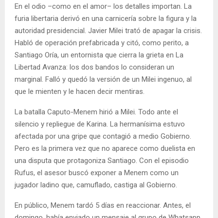
En el odio –como en el amor– los detalles importan. La
furia libertaria derivó en una carnicería sobre la figura y la
autoridad presidencial. Javier Milei trató de apagar la crisis.
Habló de operación prefabricada y citó, como perito, a
Santiago Oría, un entornista que cierra la grieta en La
Libertad Avanza: los dos bandos lo consideran un
marginal. Falló y quedó la versión de un Milei ingenuo, al
que le mienten y le hacen decir mentiras.
La batalla Caputo-Menem hirió a Milei. Todo ante el
silencio y repliegue de Karina. La hermanísima estuvo
afectada por una gripe que contagió a medio Gobierno.
Pero es la primera vez que no aparece como duelista en
una disputa que protagoniza Santiago. Con el episodio
Rufus, el asesor buscó exponer a Menem como un
jugador ladino que, camuflado, castiga al Gobierno.
En público, Menem tardó 5 días en reaccionar. Antes, el
domingo, había enviado un mensaje al grupo de Whatsapp