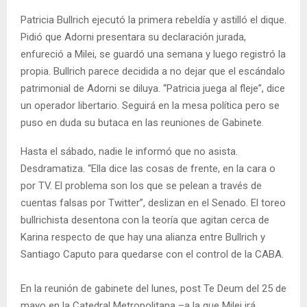
Patricia Bullrich ejecutó la primera rebeldía y astilló el dique.
Pidió que Adorni presentara su declaración jurada,
enfureció a Milei, se guardó una semana y luego registró la
propia. Bullrich parece decidida a no dejar que el escándalo
patrimonial de Adorni se diluya. “Patricia juega al fleje”, dice
un operador libertario. Seguirá en la mesa política pero se
puso en duda su butaca en las reuniones de Gabinete.
Hasta el sábado, nadie le informó que no asista.
Desdramatiza. “Ella dice las cosas de frente, en la cara o
por TV. El problema son los que se pelean a través de
cuentas falsas por Twitter”, deslizan en el Senado. El toreo
bullrichista desentona con la teoría que agitan cerca de
Karina respecto de que hay una alianza entre Bullrich y
Santiago Caputo para quedarse con el control de la CABA.
En la reunión de gabinete del lunes, post Te Deum del 25 de
mayo en la Catedral Metropolitana –a la que Milei irá