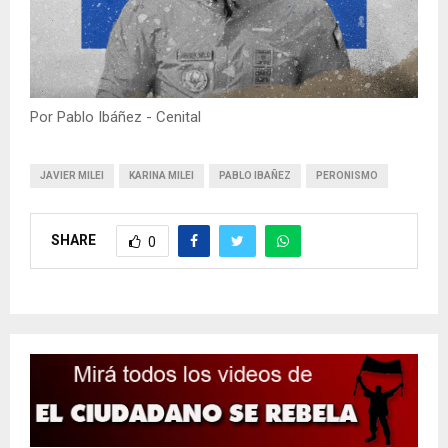
Por Pablo Ibáñez - Cenital
JAVIER MILEI
KARINA MILEI
PABLO IBAÑEZ
PERONISMO
SHARE
0