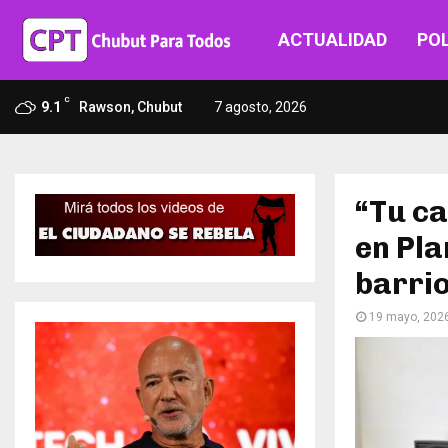
ACTUALIDAD
POL
C
9.1
Rawson, Chubut
7 agosto, 2026
“Tu ca
en Pla
barrio
19 mayo, 202