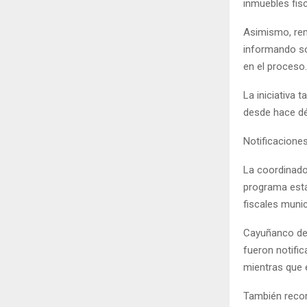
inmuebles fisc
Asimismo, rem
informando so
en el proceso.
La iniciativa
desde hace dé
Notificacione
La coordinador
programa está
fiscales munic
Cayuñanco det
fueron notifi
mientras que e
También recor