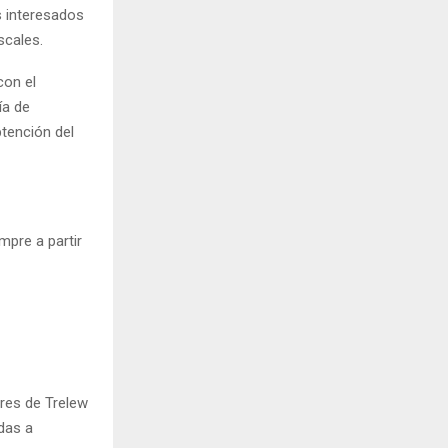
s interesados
scales.
con el
ía de
btención del
mpre a partir
ores de Trelew
adas a