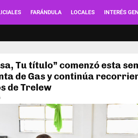
ICIALES
FARÁNDULA
LOCALES
INTERÉS GE
sa, Tu título” comenzó esta s
nta de Gas y continúa recorrie
s de Trelew
6