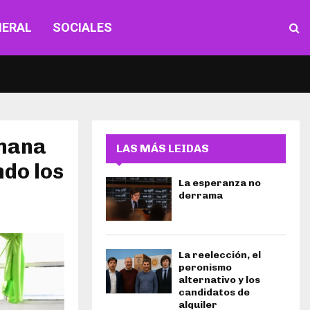
NERAL
SOCIALES
emana
LAS MÁS LEIDAS
ndo los
La esperanza no
derrama
La reelección, el
peronismo
alternativo y los
candidatos de
alquiler