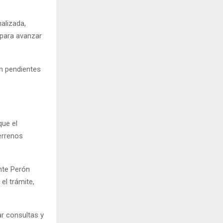
alizada,
 para avanzar
en pendientes
que el
errenos
nte Perón
el trámite,
ar consultas y