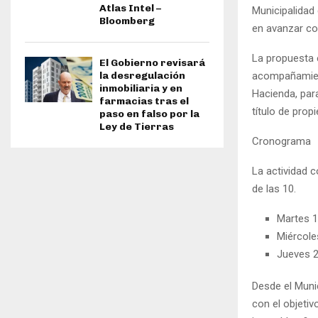
Atlas Intel –
Municipalidad
Bloomberg
en avanzar con
La propuesta e
El Gobierno revisará
la desregulación
acompañamient
inmobiliaria y en
Hacienda, para
farmacias tras el
título de prop
paso en falso por la
Ley de Tierras
Cronograma
La actividad c
de las 10.
Martes 1
Miércoles
Jueves 2
Desde el Muni
con el objetiv