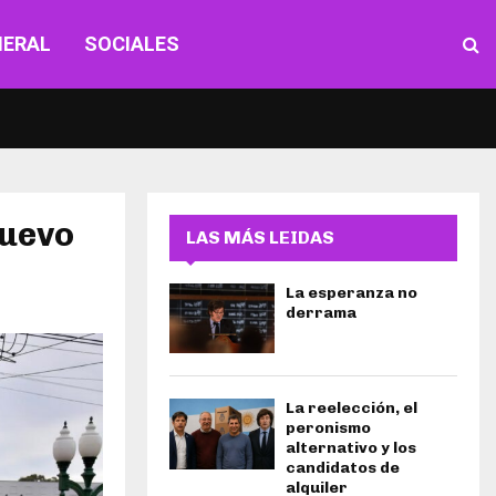
NERAL
SOCIALES
nuevo
LAS MÁS LEIDAS
La esperanza no
derrama
La reelección, el
peronismo
alternativo y los
candidatos de
alquiler