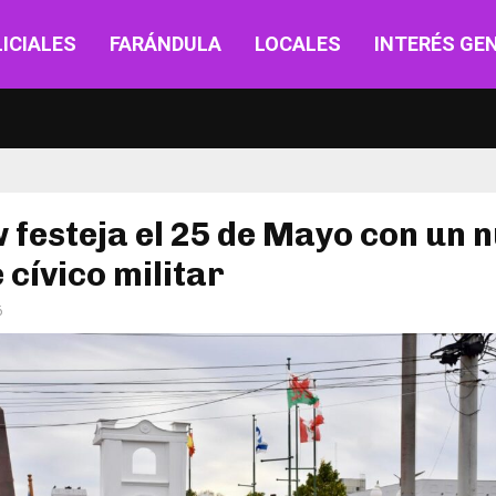
ICIALES
FARÁNDULA
LOCALES
INTERÉS GE
 festeja el 25 de Mayo con un 
e cívico militar
6