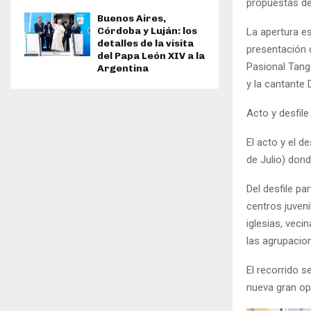
propuestas de 
Buenos Aires,
Córdoba y Luján: los
La apertura es
detalles de la visita
presentación d
del Papa León XIV a la
Pasional Tango
Argentina
y la cantante 
Acto y desfile
El acto y el de
de Julio) dond
Del desfile pa
centros juveni
iglesias, veci
las agrupacion
El recorrido s
nueva gran opo