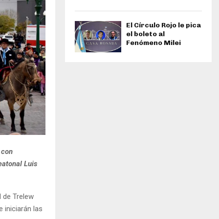
El Círculo Rojo le pica
el boleto al
Fenómeno Milei
l con
eatonal Luis
d de Trelew
 iniciarán las