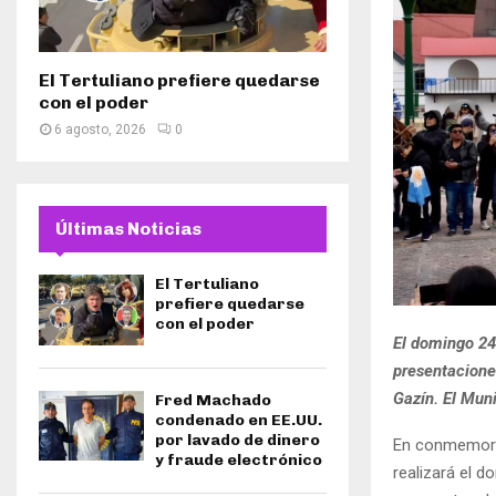
El Tertuliano prefiere quedarse
con el poder
6 agosto, 2026
0
Últimas Noticias
El Tertuliano
prefiere quedarse
con el poder
El domingo 24 
presentaciones
Gazín. El Muni
Fred Machado
condenado en EE.UU.
por lavado de dinero
En conmemorac
y fraude electrónico
realizará el d