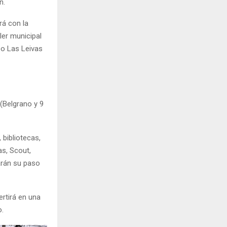
n.
rá con la
ller municipal
po Las Leivas
 (Belgrano y 9
 bibliotecas,
as, Scout,
harán su paso
ertirá en una
o.