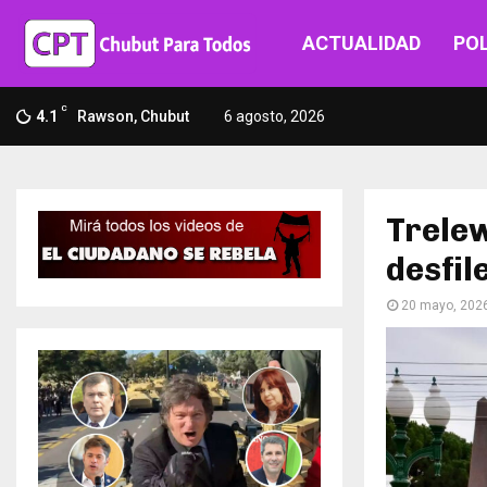
ACTUALIDAD
POL
C
4.1
Rawson, Chubut
6 agosto, 2026
Trelew
desfil
20 mayo, 202