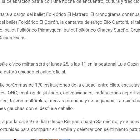
la celebración patria con una noche de encuentro, cultura y tradició
tará a cargo del ballet Folklórico El Matrero. El cronograma continua
el ballet Folklórico El Coirón, la cantante de tango Elio Cantoni, el ta
, ballet Folklórico Pilmayquén, ballet Folklórico Chacay Sureño, Gru
Daiana Evans.
sfile cívico militar será el lunes 25, a las 11 en la peatonal Luis Gazín
e estará ubicado el palco oficial.
rticiparán más de 170 instituciones de la ciudad, entre ellas: escuelas,
les, ONG, centros de jubilados, colectividades, instituciones deportiv
nales, talleres culturales, fuerzas armadas y de seguridad. También 
es gauchas con el desfile a caballo.
erá por la calle 9 de Julio desde Belgrano hasta Sarmiento, y se conv
rtunidad para compartir en familia y celebrar con sentimiento patri