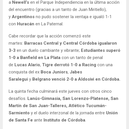
a
Newell’s
en el Parque Independiencia en la última acción
del encuentro (gracias a un tanto de Juan Miritiello),
y
Argentinos
no pudo sostener la ventaja e igualó 1-1
con
Huracán
en La Paternal.
Cabe recordar que la acción comenzó este
martes:
Barracas Central y Central Córdoba igualaron
3-3
en un duelo cambiante y vibrante;
Estudiantes superó
1-0 a Banfield en La Plata
con un tanto de penal
de
Lucas Alario
,
Tigre derrotó 1-0 a Racing
con una
conquista del ex
Boca Juniors
,
Jabes
Saralegui
y
Belgrano venció 2-0 a Aldosivi en Córdoba.
La quinta fecha culminará este jueves con otros cinco
desafíos.
Lanús-Gimnasia, San Lorenzo-Platense, San
Martín de San Juan-Talleres, Atlético Tucumán-
Sarmiento
y el duelo interzonal de la jornada entre
Unión
de Santa Fe
ante
Instituto de Córdoba
.