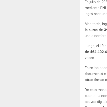
En julio de 20
mediante DNI 
logró abrir u
Más tarde, in
la suma de 3
una a nombre
Luego, el 19 
de 464.402.60
veces.
Entre los caso
documentó el
otras firmas
De esta maner
cuentas a nom
activos digita