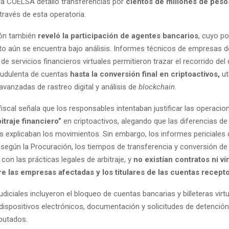
 COELSA detalló transferencias por
cientos de millones de peso
través de esta operatoria.
ión también
reveló la participación de agentes bancarios
, cuyo po
to aún se encuentra bajo análisis. Informes técnicos de empresas d
de servicios financieros virtuales permitieron trazar el recorrido del
raudulenta de cuentas
hasta la conversión final en criptoactivos,
ut
vanzadas de rastreo digital y análisis de
blockchain
.
fiscal señala que los responsables intentaban justificar las operacio
bitraje financiero”
en criptoactivos, alegando que las diferencias de
 explicaban los movimientos. Sin embargo, los informes periciales
 según la Procuración, los tiempos de transferencia y conversión d
on las prácticas legales de arbitraje, y
no existían contratos ni v
e las empresas afectadas y los titulares de las cuentas recept
diciales incluyeron el bloqueo de cuentas bancarias y billeteras virtu
dispositivos electrónicos, documentación y solicitudes de detención
mputados.