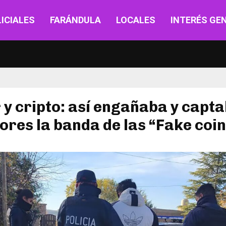
ICIALES
FARÁNDULA
LOCALES
INTERÉS GE
 y cripto: así engañaba y capt
ores la banda de las “Fake coi