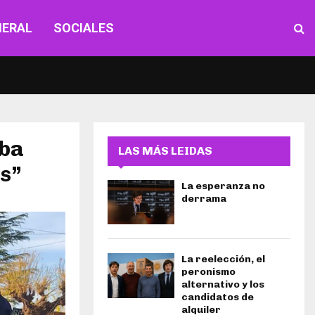
NERAL
SOCIALES
aba
LAS MÁS LEIDAS
ns”
La esperanza no
derrama
La reelección, el
peronismo
alternativo y los
candidatos de
alquiler