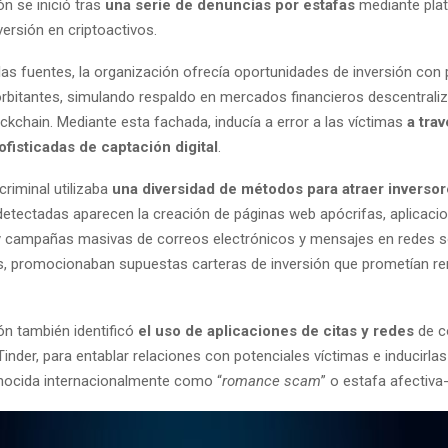
ón se inició tras
una serie de denuncias por estafas
mediante pla
nversión en criptoactivos.
las fuentes, la organización ofrecía oportunidades de inversión co
rbitantes, simulando respaldo en mercados financieros descentrali
ckchain. Mediante esta fachada, inducía a error a las víctimas
a tra
ofisticadas de captación digital
.
criminal utilizaba
una diversidad de métodos para atraer inverso
etectadas aparecen la creación de páginas web apócrifas, aplicaci
y campañas masivas de correos electrónicos y mensajes en redes so
, promocionaban supuestas carteras de inversión que prometían ren
ón también identificó
el uso de aplicaciones de citas y redes
de c
inder, para entablar relaciones con potenciales víctimas e inducirlas a
nocida internacionalmente como “
romance scam
” o estafa afectiva-