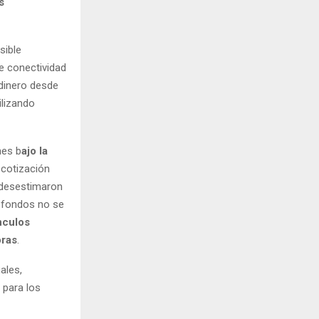
s
sible
e conectividad
 dinero desde
ilizando
nes b
ajo la
 cotización
 desestimaron
e fondos no se
ínculos
oras
.
ales,
 para los