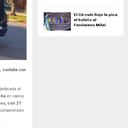
El Círculo Rojo le pica
el boleto al
Fenómeno Milei
n, contaba con
dedicada al
cha
en varios
eos, con 21
s bonaerenses