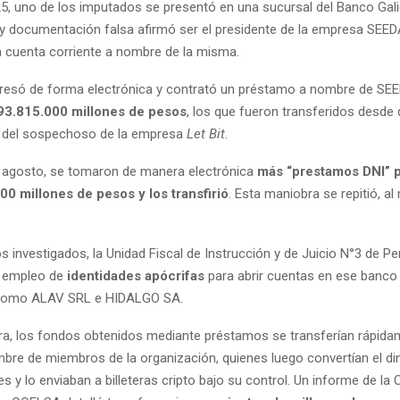
25, uno de los imputados se presentó en una sucursal del Banco Galic
y documentación falsa afirmó ser el presidente de la empresa SEED
na cuenta corriente a nombre de la misma.
gresó de forma electrónica y contrató un préstamo a nombre de S
93.815.000 millones de pesos
, los que fueron transferidos desde
 del sospechoso de la empresa
Let Bit
.
e agosto, se tomaron de manera electrónica
más “prestamos DNI” p
0 millones de pesos y los transfirió
. Esta maniobra se repitió, al
s investigados, la Unidad Fiscal de Instrucción y de Juicio N°3 de P
 empleo de
identidades apócrifas
para abrir cuentas en ese banco
 como ALAV SRL e HIDALGO SA.
a, los fondos obtenidos mediante préstamos se transferían rápida
bre de miembros de la organización, quienes luego convertían el di
les y lo enviaban a billeteras cripto bajo su control. Un informe de l