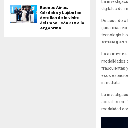
La investigaci
Buenos Aires,
digitales de i
Córdoba y Luján: los
detalles de la visita
De acuerdo a 
del Papa León XIV a la
ganancias exo
Argentina
tecnología blo
estrategias s
La estructura 
modalidades d
fraudulentas 
esos espacios
inmediata.
La investigaci
social, como T
modalidad co