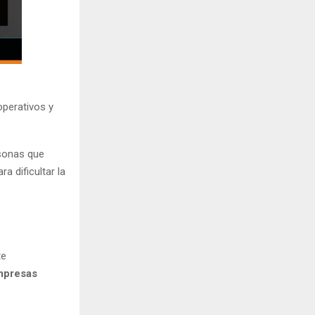
operativos y
rsonas que
a dificultar la
te
mpresas