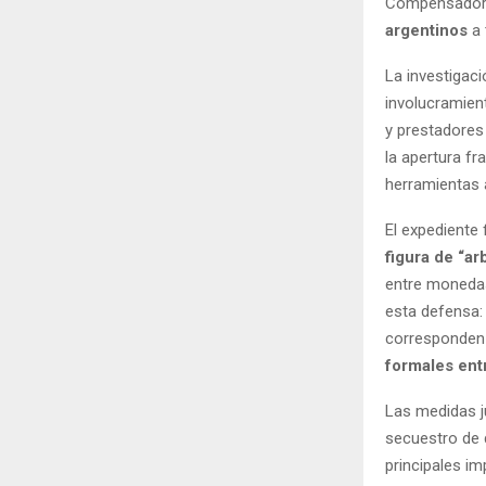
Compensadora
argentinos
a 
La investigac
involucramien
y prestadores 
la apertura f
herramientas a
El expediente 
figura de “ar
entre monedas
esta defensa:
corresponden c
formales entr
Las medidas ju
secuestro de 
principales i