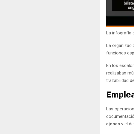
La infografía 
La organizació
funciones esp
En los escalon
realizaban múl
trazabilidad de
Emple
Las operacion
documentación
ajenas
y el d