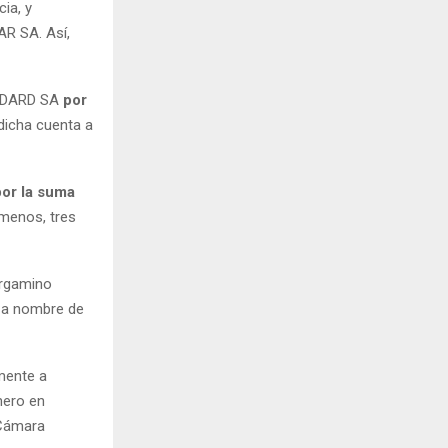
ia, y
AR SA. Así,
EEDARD SA
por
 dicha cuenta a
or la suma
 menos, tres
ergamino
 a nombre de
mente a
nero en
a Cámara