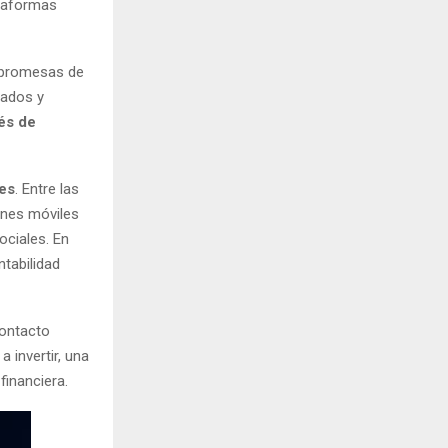
taformas
n promesas de
zados y
vés de
res
. Entre las
ones móviles
ciales. En
tabilidad
ontacto
 invertir, una
financiera.