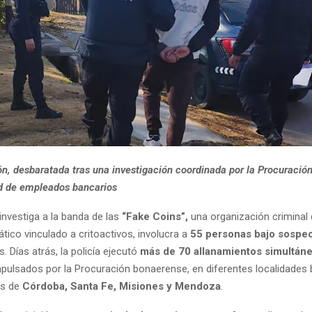
ón, desbaratada tras una investigación coordinada por la Procuració
d de empleados bancarios
investiga a la banda de las
“Fake Coins”,
una organización criminal 
tico vinculado a critoactivos, involucra a
55 personas bajo sospe
s. Días atrás, la policía ejecutó
más de 70 allanamientos simultán
pulsados por la Procuración bonaerense, en diferentes localidade
as de
Córdoba, Santa Fe, Misiones y Mendoza
.