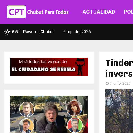
ACTUALIDAD
POL
C
6.5
Rawson, Chubut
6 agosto, 2026
Tinder
invers
6 junio, 2026