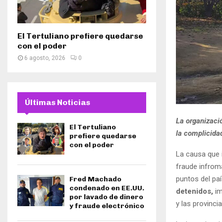
El Tertuliano prefiere quedarse
con el poder
6 agosto, 2026
0
Últimas Noticias
La organizaci
El Tertuliano
la complicida
prefiere quedarse
con el poder
La causa que 
fraude infromá
puntos del paí
Fred Machado
condenado en EE.UU.
detenidos,
im
por lavado de dinero
y las provinci
y fraude electrónico