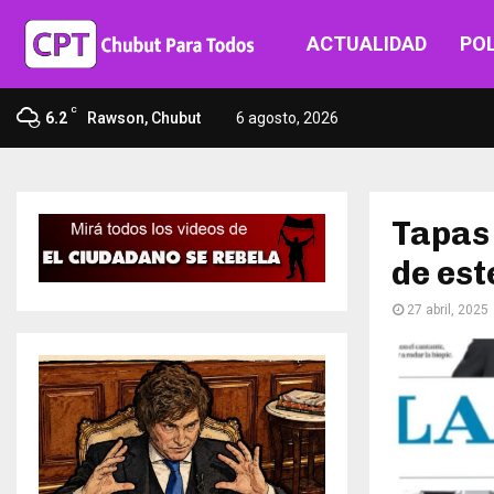
ACTUALIDAD
POL
C
6.2
Rawson, Chubut
6 agosto, 2026
Tapas 
de est
27 abril, 2025