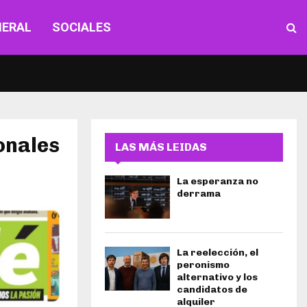
NERAL
SOCIALES
onales
LAS MÁS LEIDAS
La esperanza no
derrama
La reelección, el
peronismo
alternativo y los
candidatos de
alquiler