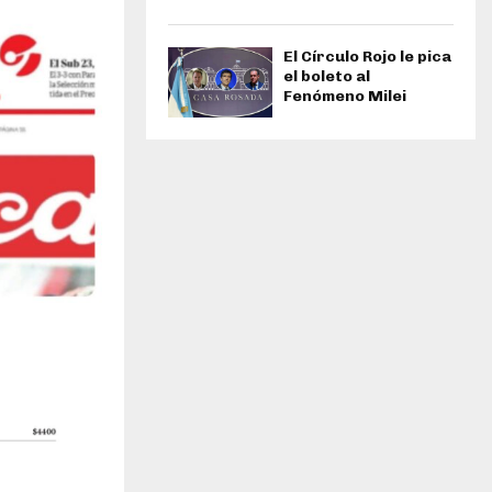
El Círculo Rojo le pica
el boleto al
Fenómeno Milei