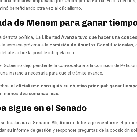
una iniciativa impulsada por Unión por la Patria.
En los hechos,
minó beneficiando otra vez al oficialismo.
ada de Menem para ganar tiemp
a derrota política
, La Libertad Avanza tuvo que hacer una conce
 la semana próxima a la
comisión de Asuntos Constitucionales
,
ebate sobre la posible interpelación.
el Gobierno dejó pendiente la convocatoria a la comisión de Peticio
una instancia necesaria para que el trámite avance.
obra,
el oficialismo consiguió su objetivo principal: ganar tiemp
 al menos dos semanas más.
ea sigue en el Senado
se trasladará al
Senado
. Allí,
Adorni deberá presentarse el próxi
ndar su informe de gestión y responder preguntas de la oposición so