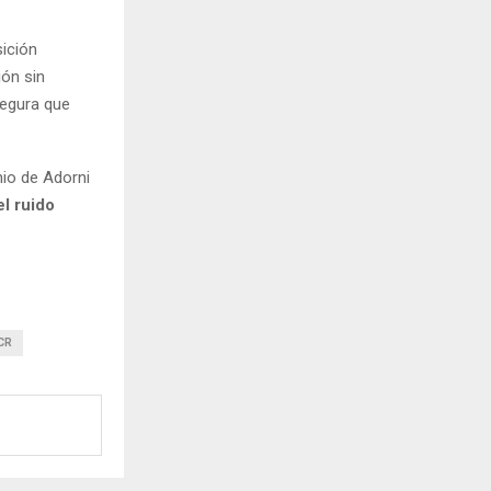
sición
ión sin
segura que
io de Adorni
l ruido
CR