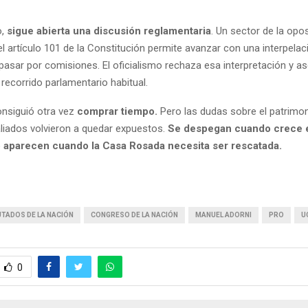
o,
sigue abierta una discusión reglamentaria
. Un sector de la opo
l artículo 101 de la Constitución permite avanzar con una interpelac
pasar por comisiones. El oficialismo rechaza esa interpretación y a
 recorrido parlamentario habitual.
onsiguió otra vez
comprar tiempo.
Pero las dudas sobre el patrimon
aliados volvieron a quedar expuestos.
Se despegan cuando crece e
ro aparecen cuando la Casa Rosada necesita ser rescatada.
UTADOS DE LA NACIÓN
CONGRESO DE LA NACIÓN
MANUEL ADORNI
PRO
U
0