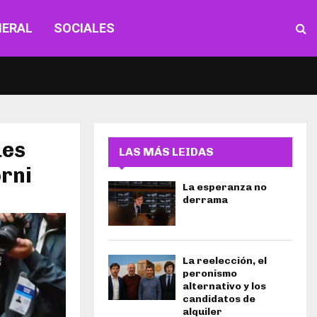
NERAL
SOCIALES
ues
LAS MÁS LEIDAS
orni
La esperanza no
derrama
La reelección, el
peronismo
alternativo y los
candidatos de
alquiler