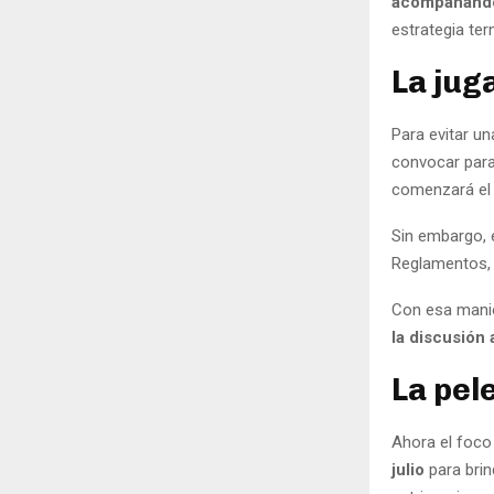
acompañando 
estrategia ter
La jug
Para evitar un
convocar para
comenzará el d
Sin embargo, 
Reglamentos, 
Con esa mani
la discusión
La pel
Ahora el foco 
julio
para bri