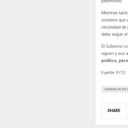
patrimonio.
Mientras tant
sostiene que e
necesidad de 
debe seguir el
El Gobierno c
siguen y sus 
político, pe
Fuente: P/12
CÁMARA DE DIP
SHARE