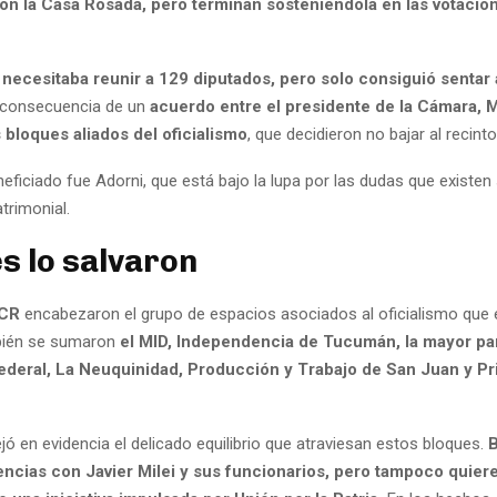
n la Casa Rosada, pero terminan sosteniéndola en las votacio
 necesitaba reunir a 129 diputados, pero solo consiguió sentar
 consecuencia de un
acuerdo entre el presidente de la Cámara, M
 bloques aliados del oficialismo
, que decidieron no bajar al recinto
eneficiado fue Adorni, que está bajo la lupa por las dudas que existen
trimonial.
s lo salvaron
UCR
encabezaron el grupo de espacios asociados al oficialismo que e
ién se sumaron
el MID, Independencia de Tucumán, la mayor pa
ederal, La Neuquinidad, Producción y Trabajo de San Juan y P
jó en evidencia el delicado equilibrio que atraviesan estos bloques.
encias con Javier Milei y sus funcionarios, pero tampoco quier