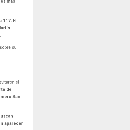
nes más
 a 117.
El
artín
.
 sobre su
vitaron el
rte de
rimero San
Buscan
en aparecer