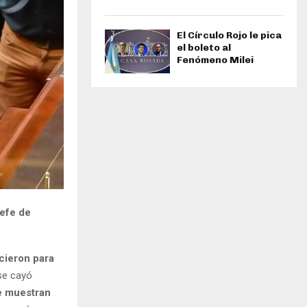
El Círculo Rojo le pica
el boleto al
Fenómeno Milei
jefe de
cieron para
e cayó
e muestran