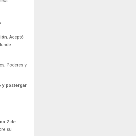
 esa
o
sión
. Aceptó
 donde
nes, Poderes y
o y postergar
mo 2 de
bre su