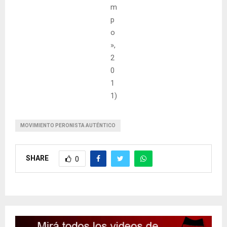
m
p
o
»,
2
0
1
1)
MOVIMIENTO PERONISTA AUTÉNTICO
SHARE
0