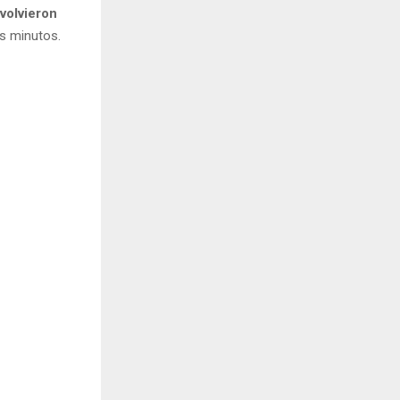
 volvieron
s minutos.