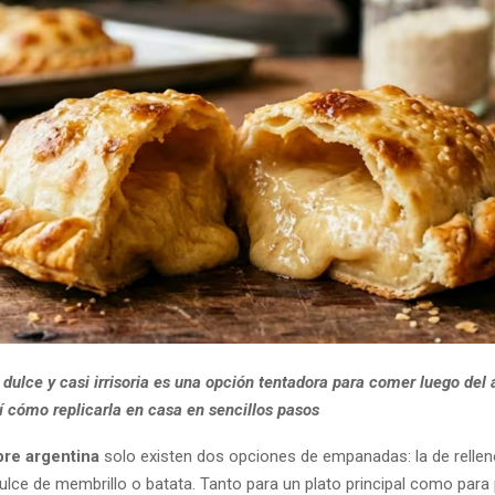
 dulce y casi irrisoria es una opción tentadora para comer luego del
í cómo replicarla en casa en sencillos pasos
re argentina
solo existen dos opciones de empanadas: la de rellen
ulce de membrillo o batata. Tanto para un plato principal como para