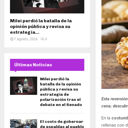
Milei perdió la batalla de la
opinión pública y revisa su
estrategia...
7 agosto, 2026
0
Últimas Noticias
Milei perdió la
batalla de la opinión
pública y revisa su
estrategia de
Esta reversión
polarización tras el
debate en el Senado
cena; descubr
En la
costumb
El costo de gobernar
rellenas con d
de espaldas al pueblo