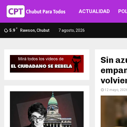
ACTUALIDAD
POL
C
5.9
Rawson, Chubut
7 agosto, 2026
Sin az
empan
volvie
12 mayo, 202