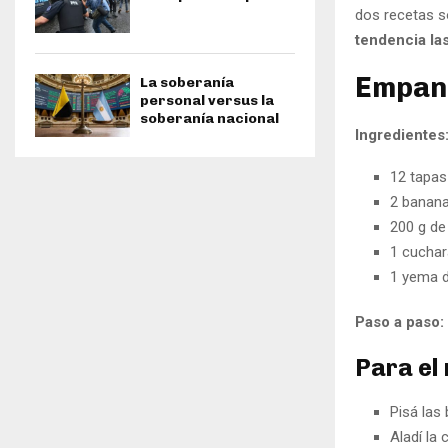
dos recetas s
tendencia la
Empana
La soberanía
personal versus la
soberanía nacional
Ingredientes
12 tapa
2 banan
200 g de
1 cuchar
1 yema d
Paso a paso:
Para el 
Pisá las
Aladí la 