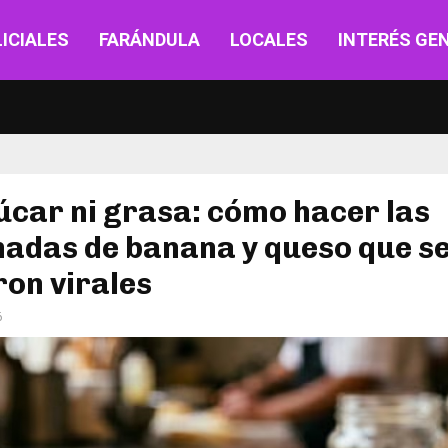
ICIALES
FARÁNDULA
LOCALES
INTERÉS GE
úcar ni grasa: cómo hacer las
adas de banana y queso que s
ron virales
6