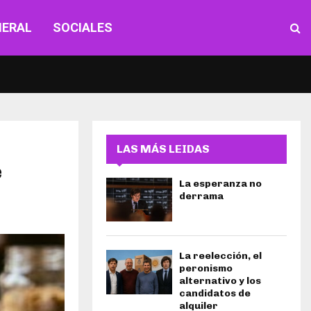
NERAL
SOCIALES
LAS MÁS LEIDAS
e
La esperanza no
derrama
La reelección, el
peronismo
alternativo y los
candidatos de
alquiler