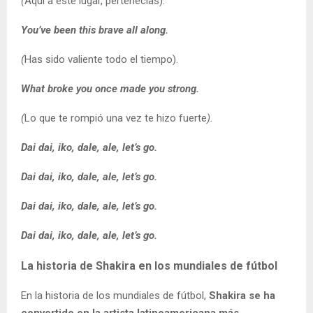
(
Aquí a este lugar, pertenecías).
You’ve been this brave all along.
(
Has sido valiente todo el tiempo).
What broke you once made you strong.
(
Lo que te rompió una vez te hizo fuerte
).
Dai dai, iko, dale, ale, let’s go.
Dai dai, iko, dale, ale, let’s go.
Dai dai, iko, dale, ale, let’s go.
Dai dai, iko, dale, ale, let’s go.
La historia de Shakira en los mundiales de fútbol
En la historia de los mundiales de fútbol,
Shakira se ha
convertido en la artista latinoamericana más