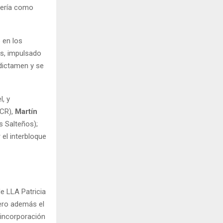
llería como
 en los
as, impulsado
 dictamen y se
l, y
CR),
Martín
s Salteños);
 el interbloque
de LLA Patricia
ero además el
 incorporación