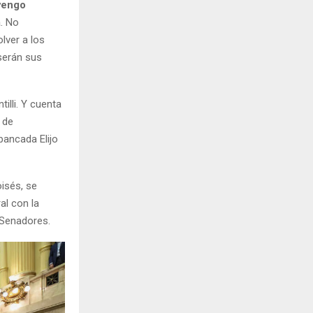
vengo
a
. No
lver a los
 serán sus
illi. Y cuenta
 de
bancada Elijo
isés, se
al con la
 Senadores.