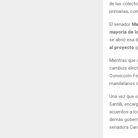
de las colect
primarias, co
El senador
Ma
mayoría de l
se abrió esa d
al proyecto
q
Mientras que 
cambios elect
Convicción Fe
mandatarios d
Una vez que s
Santilli, enca
acuerdos a lo
demás goberna
senadora Caro