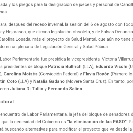
ada y los pliegos para la designación de jueces y personal de Canci
mas.
ara, después del receso invernal, la sesión del 6 de agosto con foco
ey Hojarasca, que elimina legislación obsoleta, y de Falsas Denunci
 Carolina Losada, más el proyecto de Salud Mental, que aún no tiene
do en un plenario de Legislación General y Salud Púbica.
Labor Parlamentaria fue presidida la vicepresidenta, Victoria Villarrue
los presidentes de bloque
Patricia Bullrich
(LLA),
Eduardo Vischi
(U
),
Carolina Moisés
(Convicción Federal) y
Flavia Royón
(Primero lo
tín Coto
(LLA) y
Natalia Gadano
(Moveré Santa Cruz). En tanto, por
ieron
Juliana Di Tullio
y
Fernando Salino
.
ctoral
l encuentro de Labor Parlamentaria, la jefa del bloque de senadores 
ró que la necesidad del Gobierno es
“la eliminación de las PASO”
. P
stá buscando alternativas para modificar el proyecto que va desde la