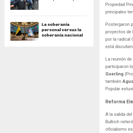
Propiedad Priv
principales te
Postergaron p
La soberanía
personal versus la
proyectos de l
soberanía nacional
por la radical
está discutien
La reunión de 
participaron 
Goerling
(Pro
también
Agus
Popular estuv
Reforma Ele
A la salida de
Bullrich reite
oficialismo e