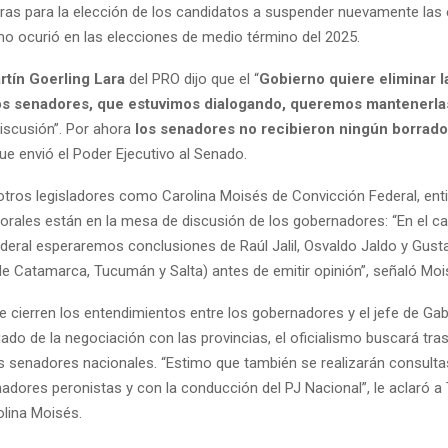
oras para la elección de los candidatos a suspender nuevamente las
mo ocurió en las elecciones de medio término del 2025.
rtín Goerling Lara
del PRO dijo que el “
Gobierno quiere eliminar l
os senadores, que estuvimos dialogando, queremos mantenerla
iscusión”. Por ahora
los senadores no recibieron ningún borrad
ue envió el Poder Ejecutivo al Senado.
otros legisladores como Carolina Moisés de Convicción Federal, ent
orales están en la mesa de discusión de los gobernadores: “En el c
deral esperaremos conclusiones de Raúl Jalil, Osvaldo Jaldo y Gust
e Catamarca, Tucumán y Salta) antes de emitir opinión”, señaló Moi
e cierren los entendimientos entre los gobernadores y el jefe de Gab
rgado de la negociación con las provincias, el oficialismo buscará tra
s senadores nacionales. “Estimo que también se realizarán consulta
dores peronistas y con la conducción del PJ Nacional”, le aclaró a 
lina Moisés.