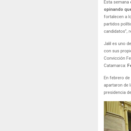
Esta semana el
opinando que
fortalecen a l
partidos polít
candidatos”, r
Jalil es uno d
con sus propi
Convicción Fed
Catamarca:
F
En febrero de
apartaron de 
presidencia d