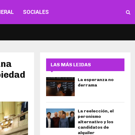
NERAL
SOCIALES
ana
LAS MÁS LEIDAS
piedad
La esperanza no
derrama
La reelección, el
peronismo
alternativo y los
candidatos de
alquiler