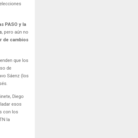
 elecciones
as PASO y la
s
, pero aún no
or de cambios
ienden que los
aso de
avo Sáenz (los
sés.
inete, Diego
sladar esos
s con los
TN la