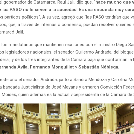
 gobernador de Catamarca, Raúl Jalil, dijo que, “
hace mucho que 
 las PASO no le sirven a la sociedad
.
Es una encuesta muy car
os partidos políticos”. A su vez, agregó que “las PASO tendrían que vo
icos, que, a través de internas o consenso, puedan resolver quiénes
emarcó Jalil.
e los mandatarios que mantienen reuniones con el ministro Diego Sant
os legisladores nacionales: el senador Guillermo Andrada, del bloque
eral, y de los tres integrantes de la Cámara baja que conforman la 
ernanda Ávila, Fernando Monguillot
y
Sebastián Nóblega.
 este año el senador Andrada, junto a Sandra Mendoza y Carolina Mo
la bancada Justicialista de José Mayans y armaron Convicción Feder
e Moisés, quien además es la actual vicepresidenta de la Cámara de