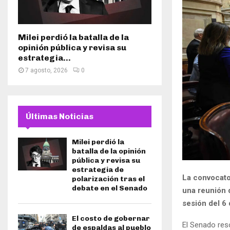
Milei perdió la batalla de la
opinión pública y revisa su
estrategia...
7 agosto, 2026
0
Últimas Noticias
Milei perdió la
batalla de la opinión
pública y revisa su
estrategia de
La convocator
polarización tras el
debate en el Senado
una reunión 
sesión del 6 
El costo de gobernar
El Senado reso
de espaldas al pueblo