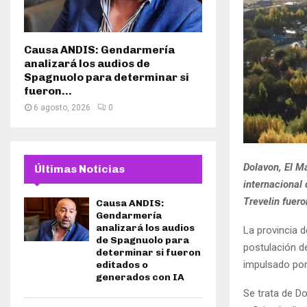
Causa ANDIS: Gendarmería
analizará los audios de
Spagnuolo para determinar si
fueron...
6 agosto, 2026
0
Dolavon, El M
Últimas Noticias
internacional
Trevelin fuero
Causa ANDIS:
Gendarmería
analizará los audios
La provincia d
de Spagnuolo para
postulación de
determinar si fueron
impulsado po
editados o
generados con IA
Se trata de Do