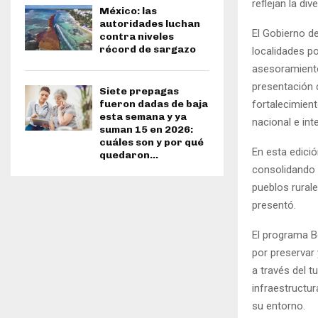
reflejan la div
México: las
autoridades luchan
El Gobierno d
contra niveles
récord de sargazo
localidades p
asesoramiento
presentación 
Siete prepagas
fortalecimient
fueron dadas de baja
esta semana y ya
nacional e int
suman 15 en 2026:
cuáles son y por qué
En esta edició
quedaron...
consolidando u
pueblos rural
presentó.
El programa B
por preservar 
a través del t
infraestructur
su entorno.