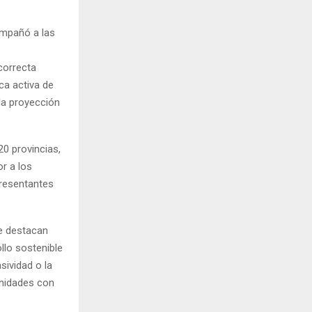
ompañó a las
correcta
ca activa de
 la proyección
20 provincias,
r a los
presentantes
se destacan
llo sostenible
sividad o la
unidades con