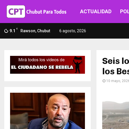
ACTUALIDAD
POL
C
9.1
Rawson, Chubut
6 agosto, 2026
Seis l
los Be
10 mayo, 202