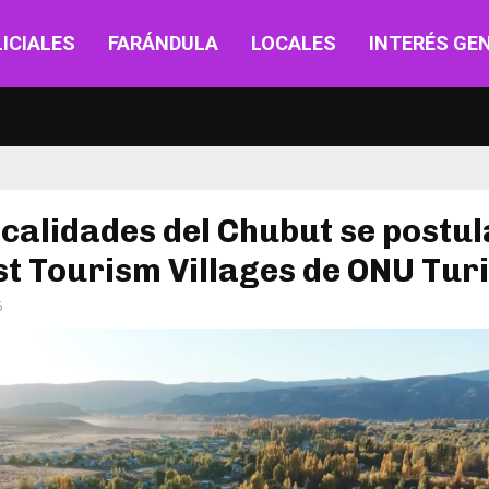
ICIALES
FARÁNDULA
LOCALES
INTERÉS GE
ocalidades del Chubut se postul
st Tourism Villages de ONU Tu
6