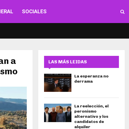
NERAL
SOCIALES
an a
LAS MÁS LEIDAS
rismo
La esperanza no
derrama
La reelección, el
peronismo
alternativo y los
candidatos de
alquiler