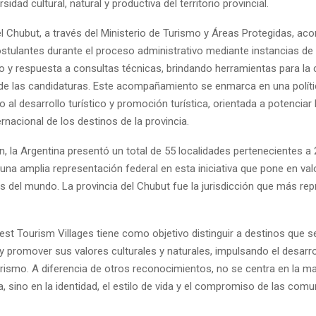
ersidad cultural, natural y productiva del territorio provincial.
el Chubut, a través del Ministerio de Turismo y Áreas Protegidas, ac
ostulantes durante el proceso administrativo mediante instancias de
 y respuesta a consultas técnicas, brindando herramientas para la 
de las candidaturas. Este acompañamiento se enmarca en una políti
o al desarrollo turístico y promoción turística, orientada a potenciar
ernacional de los destinos de la provincia.
n, la Argentina presentó un total de 55 localidades pertenecientes a 
na amplia representación federal en esta iniciativa que pone en valo
es del mundo. La provincia del Chubut fue la jurisdicción que más re
est Tourism Villages tiene como objetivo distinguir a destinos que 
y promover sus valores culturales y naturales, impulsando el desarro
urismo. A diferencia de otros reconocimientos, no se centra en la ma
a, sino en la identidad, el estilo de vida y el compromiso de las com