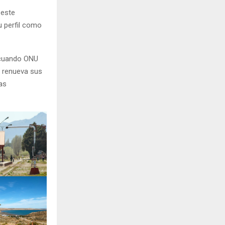
 este
u perfil como
, cuando ONU
t renueva sus
as