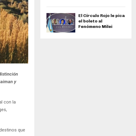
El Círculo Rojo le pica
el boleto al
Fenómeno Milei
istinción
Gaiman y
al con la
ges,
 destinos que