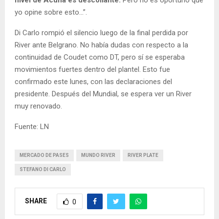
nivel de Acuña es descollante.
Pero no es oportuno que
yo opine sobre esto...”.
Di Carlo rompió el silencio luego de la final perdida por
River ante Belgrano. No había dudas con respecto a la
continuidad de Coudet como DT, pero sí se esperaba
movimientos fuertes dentro del plantel. Esto fue
confirmado este lunes, con las declaraciones del
presidente. Después del Mundial, se espera ver un River
muy renovado.
Fuente: LN
MERCADO DE PASES
MUNDO RIVER
RIVER PLATE
STEFANO DI CARLO
SHARE
0