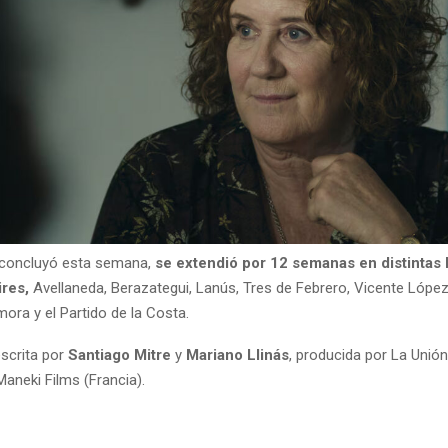
e concluyó esta semana,
se extendió por 12 semanas en distintas
res,
Avellaneda, Berazategui, Lanús, Tres de Febrero, Vicente López,
ra y el Partido de la Costa.
escrita por
Santiago Mitre
y
Mariano Llinás
, producida por La Unión
Maneki Films (Francia).