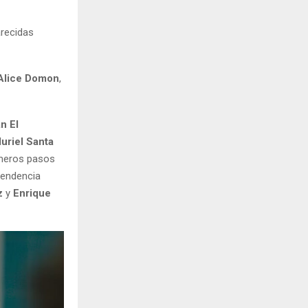
arecidas
Alice Domon
,
an El
uriel Santa
imeros pasos
cendencia
z
y
Enrique