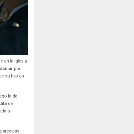
e en la iglesia
clamar
por
de su hijo en
ego la de
dita
de
nada a