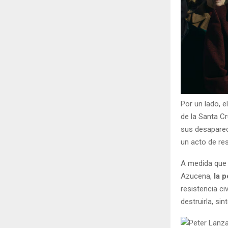
Por un lado, el
de la Santa C
sus desapareci
un acto de res
A medida que 
Azucena,
la p
resistencia ci
destruirla, si