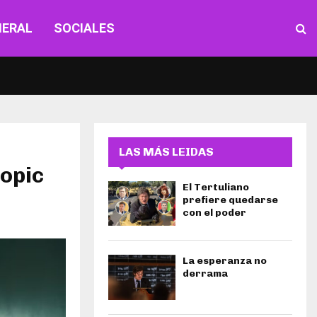
NERAL
SOCIALES
LAS MÁS LEIDAS
iopic
El Tertuliano
prefiere quedarse
con el poder
La esperanza no
derrama