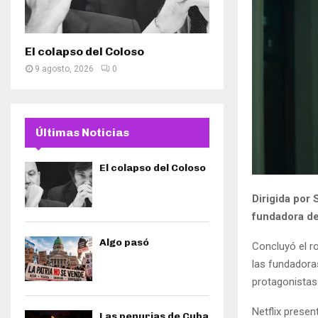
El colapso del Coloso
9 agosto, 2026
0
Últimas Noticias
El colapso del Coloso
Dirigida por 
fundadora de
Algo pasó
Concluyó el rod
las fundadora
protagonistas
Netflix presen
Las penurias de Cuba