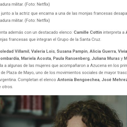
, junto a la actriz que encarna a una de las monjas francesas desap
adura militar. (Foto: Netflix)
uenta además con un destacado elenco:
Camille Cottin
interpreta a
njas francesas que integran el Grupo de la Santa Cruz.
oledad Villamil
,
Valeria Lois
,
Susana Pampin
,
Alicia Guerra
,
Vivi
Lombardía
,
Mariela Acosta
,
Paula Ransenberg
,
Juliana Muras
y
M
vida a algunas de las mujeres que acompañaron a Azucena en los pr
 de Plaza de Mayo, uno de los movimientos sociales de mayor tras
 Argentina. Completan el elenco
Antonia Bengoechea
,
José Mehre
e otros.