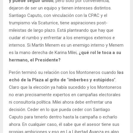
y puede seguir unido
, pero solo por conveniencia,
dejaron de ser un equipo y tienen intereses distintos.
Santiago Caputo, con vinculación con la CPAC y el
trumpismo vía Scaturrice, tiene aspiraciones post-
mileistas de largo plazo. Está planteando que hay que
cuidar el rumbo y enfrentar a los enemigos externos e
internos. Si Martín Menem es un enemigo interno y Menem
es la mano derecha de Karina Milei,
¿qué rol le toca a su
hermano, el Presidente?
Perón terminó su relación con los Montoneros cuando
los
echó de la Plaza al grito de
“
imberbes y estúpidos
”.
Claro que la elección ya había sucedido y los Montoneros
no eran precisamente expertos en campañas electorales
ni consultoría política. Milei ahora debe enfrentar una
decisión. Ceder en lo que pueda ceder con Santiago
Caputo para tenerlo dentro hasta la campaña o echarlo
ahora. En cualquier caso, él sabe que el asesor tiene sus
propias ambiciones y eso en La Libertad Avanza es algo