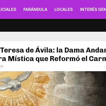
ICIALES
FARÁNDULA
LOCALES
INTERÉS GE
Teresa de Ávila: la Dama Anda
ra Mística que Reformó el Car
025