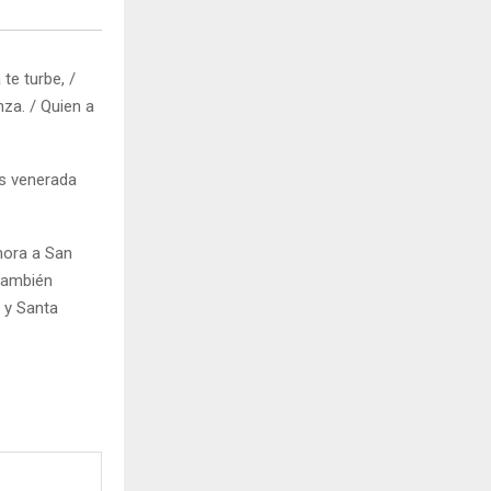
te turbe, /
nza. / Quien a
es venerada
mora a San
también
 y Santa