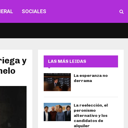
NERAL
SOCIALES
riega y
LAS MÁS LEIDAS
melo
La esperanza no
derrama
La reelección, el
peronismo
alternativo y los
candidatos de
alquiler