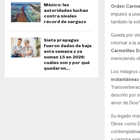
México: las
Orden Carmel
autoridades luchan
impulsó a un
contra niveles
también la es
récord de sargazo
Guiada por vi
Siete prepagas
retornar a la 
fueron dadas de baja
Carmelitas D
esta semana y ya
suman 15 en 2026:
mereciendo el
cuáles son y por qué
quedaron...
Los milagros 
instantáneas
Transverberac
descrito por 
amor de Dios"
Su legado má
Obras como El 
contemplativa,
y carisma espir