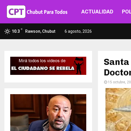
ACTUALIDAD
POL
C
10.3
Rawson, Chubut
6 agosto, 2026
Santa 
Docto
15 octubre, 2