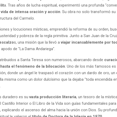
it
a. Tras años de lucha espiritual, experimentó una profunda "conve
a
vida de intensa oración y acción
. Su obra no solo transformó su 
tructura del Carmelo.
siones y locuciones místicas, emprendió la reforma de su orden, bu
austeridad y pobreza de la regla primitiva. Junto a San Juan de la Cru
escalzo
s, una misión que la llevó a
viajar incansablemente por to
 apodo de "La Dama Andariega".
atribuidos a Santa Teresa son numerosos, abarcando desde
curaci
 hasta el fenómeno de la bilocación
. Uno de los más famosos es 
ión, donde un ángel le traspasó el corazón con un dardo de oro, un 
ella misma como un dolor dulcísimo que la dejaba "toda encendida e
.
s duradero es su
vasta producción literaria
, un tesoro de la místic
Castillo Interior o El Libro de la Vida son guías fundamentales para
 explicando el ascenso del alma hacia la unión con Dios. Su profunda
itual le valieron el
título de Doctora de la Iglesia en 1970
.