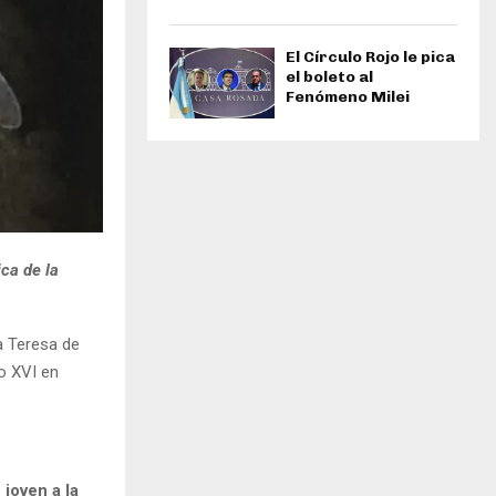
El Círculo Rojo le pica
el boleto al
Fenómeno Milei
ica de la
a Teresa de
lo XVI en
ó
joven a la