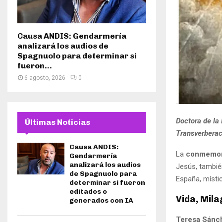
Causa ANDIS: Gendarmería
analizará los audios de
Spagnuolo para determinar si
fueron...
6 agosto, 2026
0
Doctora de la 
Últimas Noticias
Transverberaci
Causa ANDIS:
La
conmemora
Gendarmería
analizará los audios
Jesús, tambi
de Spagnuolo para
España, místi
determinar si fueron
editados o
Vida, Mila
generados con IA
Teresa Sánc