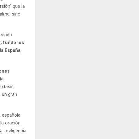
rsión" que la
alma, sino
scando
z,
fundó los
da España
,
ones
la
éxtasis
n un gran
a española.
 la oración
 inteligencia