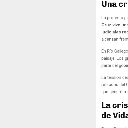
Una cr
La protesta p
Cruz vive un
judiciales re
alcanzan fren
En Río Galleg
paisaje. Los 
parte del gobi
La tensión den
retirados del 
que generó má
La cri
de Vid