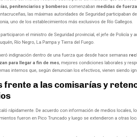
cías, penitenciarios y bomberos
comenzaban
medidas de fuerz
antacruceñas, las máximas autoridades de Seguridad participaban d
gonia, uno de los establecimientos más exclusivos de Río Gallegos.
participaron el ministro de Seguridad provincial, el jefe de Policía y 
uquén, Río Negro, La Pampa y Tierra del Fuego.
eró indignación dentro de una fuerza que desde hace semanas
rec
an para llegar a fin de mes
, mejores condiciones laborales y res
lemas internos que, según denuncian los efectivos, vienen siendo ig
 frente a las comisarías y reten
ios
caló rápidamente. De acuerdo con información de medios locales, l
mientos fueron en Pico Truncado y luego se extendieron a otras loca