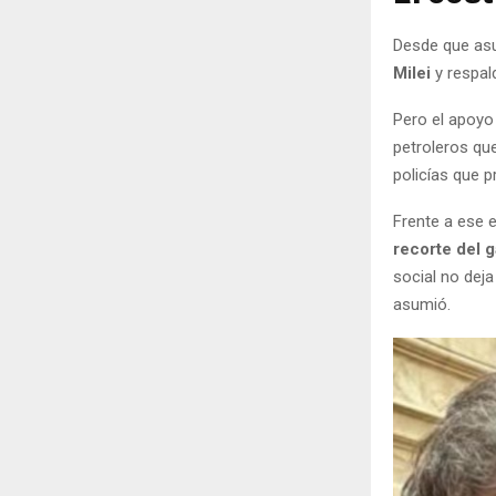
Desde que as
Milei
y respal
Pero el apoyo 
petroleros qu
policías que p
Frente a ese 
recorte del 
social no dej
asumió.