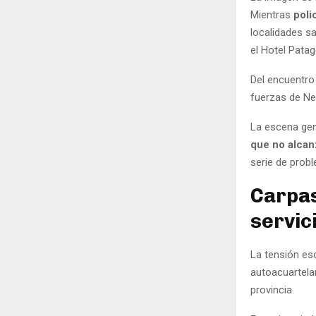
Mientras
poli
localidades s
el Hotel Pata
Del encuentro 
fuerzas de Ne
La escena gen
que no alcanz
serie de prob
Carpas
servic
La tensión es
autoacuartela
provincia.