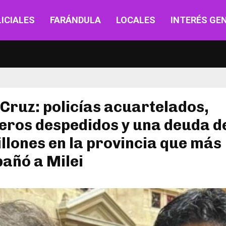
ICIALES
FARÁNDULA
LOCALES
INTERÉS GE
Cruz: policías acuartelados,
eros despedidos y una deuda d
llones en la provincia que más
añó a Milei