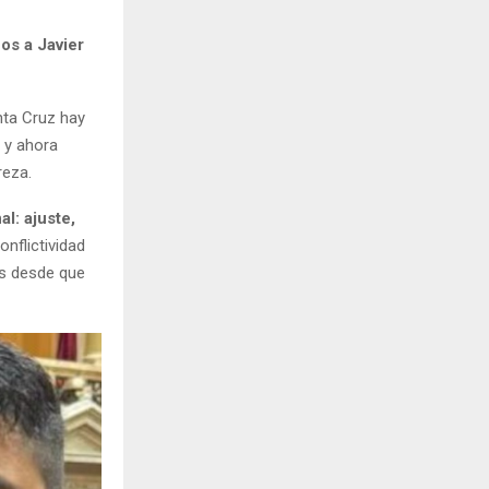
os a Javier
nta Cruz hay
 y ahora
reza.
al: ajuste,
onflictividad
es desde que