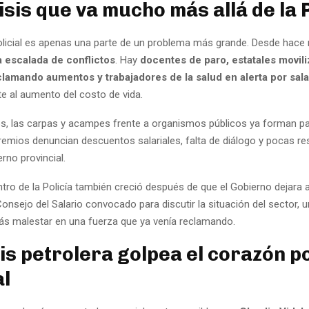
isis que va mucho más allá de la P
olicial es apenas una parte de un problema más grande. Desde hac
a escalada de conflictos
. Hay
docentes de paro, estatales movil
clamando aumentos y trabajadores de la salud en alerta por sala
te al aumento del costo de vida.
os, las carpas y acampes frente a organismos públicos ya forman pa
gremios denuncian descuentos salariales, falta de diálogo y pocas r
erno provincial.
tro de la Policía también creció después de que el Gobierno dejara 
Consejo del Salario convocado para discutir la situación del sector, 
s malestar en una fuerza que ya venía reclamando.
sis petrolera golpea el corazón po
al