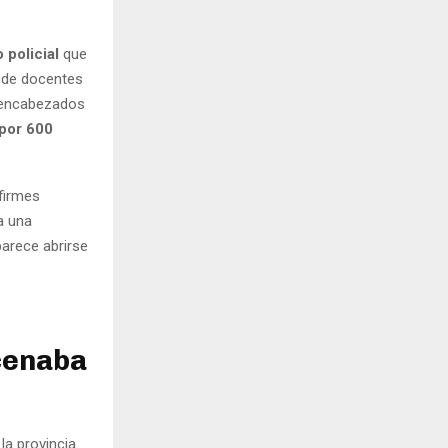
 policial
que
 de docentes
a encabezados
por 600
firmes
a una
arece abrirse
 cenaba
a provincia.