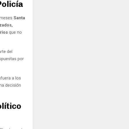
olicía
e meses
Santa
izados,
rios
que no
rte del
espuestas por
afuera a los
una decisión
lítico