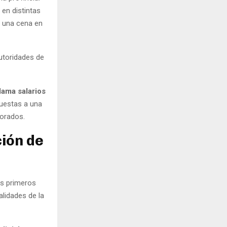
a
en distintas
e una cena en
autoridades de
lama salarios
puestas a una
norados.
ción de
os primeros
lidades de la