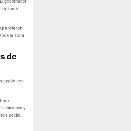
El gobernador
anza a esa
s perdieron
 toda la zona
es de
discusión con
 Pero
a iniciativa y
ncia social.