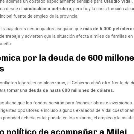
tiene además un costado especialmente sensible para
Claudio Vidal.
tica desde el
sindicalismo petrolero
, pero hoy la crisis también alc
principal fuente de empleo de la provincia.
e trabajadores desocupados aseguran que
más de 6.000 petrolero
de trabajo
y advierten que la situación afecta a miles de familias en
uceña.
émica por la deuda de 600 millon
s
nflictos laborales no alcanzaran, el Gobierno abrió otro frente de 
para tomar una
deuda de hasta 600 millones de dólares.
 sostiene que los fondos servirán para financiar obras e inversiones.
irigentes opositores e incluso algunos exaliados de Vidal cuestionan l
a prioridad debería estar puesta en los salarios, el empleo y la asiste
to político de acompañar a Milei