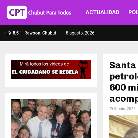
ACTUALIDAD
POL
C
8.5
Rawson, Chubut
8 agosto, 2026
Santa 
petrol
600 mi
acomp
4 junio, 2026