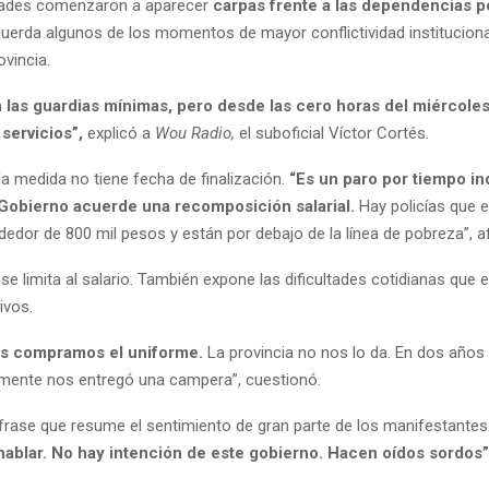
udades comenzaron a aparecer
carpas frente a las dependencias po
cuerda algunos de los momentos de mayor conflictividad institucion
ovincia.
 las guardias mínimas, pero desde las cero horas del miércole
servicios”,
explicó a
Wou Radio,
el suboficial Víctor Cortés.
la medida no tiene fecha de finalización.
“Es un paro por tiempo i
 Gobierno acuerde una recomposición salarial.
Hay policías que 
edor de 800 mil pesos y están por debajo de la línea de pobreza”, a
se limita al salario. También expone las dificultades cotidianas que 
ivos.
os compramos el uniforme.
La provincia no nos lo da. En dos años
mente nos entregó una campera”, cuestionó.
frase que resume el sentimiento de gran parte de los manifestantes
hablar. No hay intención de este gobierno. Hacen oídos sordos”