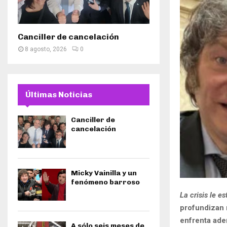
Canciller de cancelación
8 agosto, 2026
0
Últimas Noticias
Canciller de
cancelación
Micky Vainilla y un
fenómeno barroso
La crisis le es
profundizan 
enfrenta ade
A sólo seis meses de