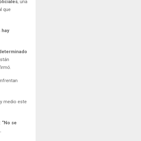
liciales
, una
al que
s hay
ndeterminado
están
firmó.
enfrentan
 y medio este
:
“No se
.