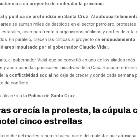
istencia a su proyecto de endeudar la provincia.
ial y política se profundiza en Santa Cruz.
Al
autocuartelamiento
rtes se suman miles de despidos en el sector petrolero, protestas
s estatales, acampes frente a organismos públicos y cortes de rut
s. En paralelo, crecen las críticas al proyecto de
endeudamiento 
dólares impulsado por el gobernador Claudio Vidal.
rio, el gobernador Vidal-que se convirtió en uno de los aliados más 
ei
y acompañó las principales iniciativas de la Casa Rosada- enfrent
de la
conflictividad social
no deja de crecer y donde cada semana p
e de conflicto.
is alcanzó a
la Policía de Santa Cruz.
as crecía la protesta, la cúpula
hotel cinco estrellas
la noche del martes resumió buena parte del malestar que atraviesa l