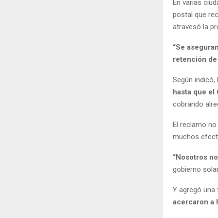
En varias ci
postal que re
atravesó la pr
“Se aseguran
retención de 
Según indicó, 
hasta que el
cobrando alred
El reclamo no 
muchos efect
“Nosotros n
gobierno sola
Y agregó una 
acercaron a 