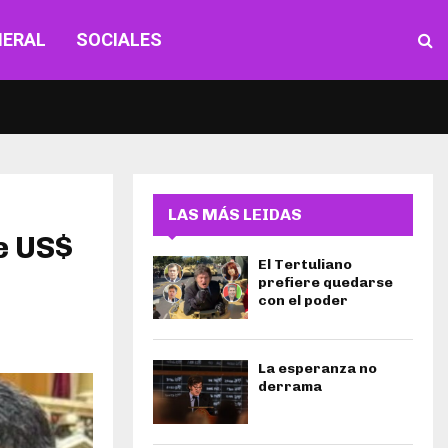
NERAL
SOCIALES
LAS MÁS LEIDAS
e US$
El Tertuliano
prefiere quedarse
con el poder
La esperanza no
derrama