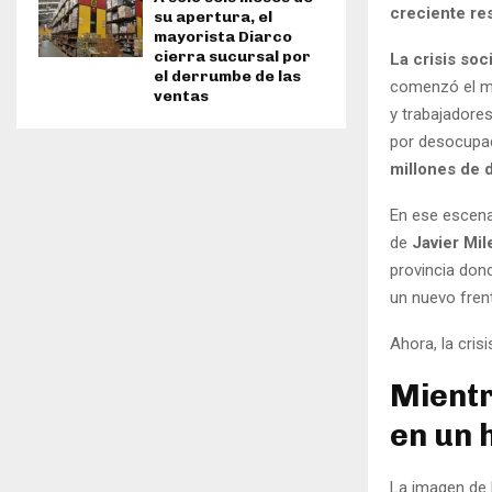
creciente res
su apertura, el
mayorista Diarco
cierra sucursal por
La crisis soc
el derrumbe de las
comenzó el ma
ventas
y trabajadore
por desocupado
millones de 
En ese escena
de
Javier Mil
provincia don
un nuevo frent
Ahora, la cris
Mientr
en un 
La imagen de 