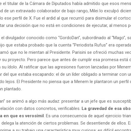
e el titular de la Cámara de Diputados había admitido que esos mens
d de un extraviado colaborador de bajo rango, Milei lo exculpó dicie
o ese perfil de X. Fue el ardid al que recurrió para disimular el cortoci
tar una decisión que no está en condiciones de ejecutar, al menos p
i, el divulgador conocido como “GordoDan”, subordinado al “Mago”, sa
Dijo que estaba probado que la cuenta “Periodista Rufus” era operada
amó que no le mientan al Presidente. Parisini se ofreció muchas vec
i y su proyecto. Pero parece que antes de cumplir esa promesa está 
su ídolo. Al ratificar que las agresiones fueron lanzadas por Menem
gar del que estaba escapando: el de un líder obligado a terminar con 
o lejos. El Presidente no piensa que a Menem le plantaron un perfil 
an plantado.
n” se animó a algo más audaz: presentar a un jefe que es susceptib
elación con datos concretos, verificables.
La gravedad de esa obs
ca en que es verosímil
. Es una consecuencia de aquel ejercicio trian
o delega la atención de ciertos problemas. Se desentiende de ellos. E
rime a su trabajo una característica muy curiosa: es difícil encontra