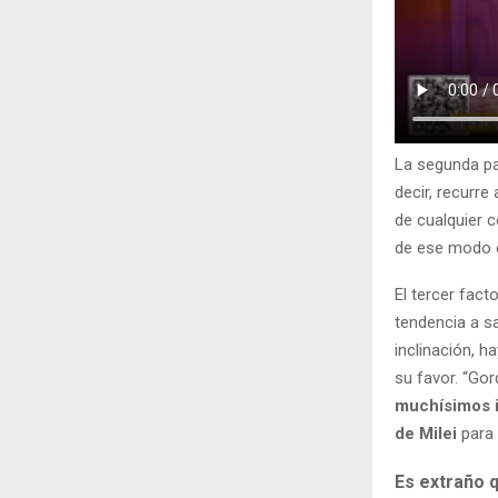
La segunda par
decir, recurre
de cualquier 
de ese modo c
El tercer fac
tendencia a s
inclinación, 
su favor. “Go
muchísimos i
de Milei
para 
Es extraño q