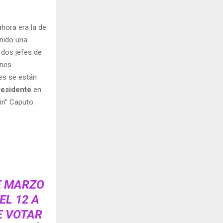
ahora era la de
enido una
 dos jefes de
ones
des se están
Presidente
en
in” Caputo.
E MARZO
EL 12 A
E VOTAR