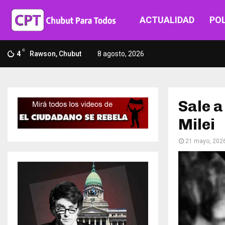
ACTUALIDAD
POL
C
4
Rawson, Chubut
8 agosto, 2026
Sale a
Milei
21 mayo, 202