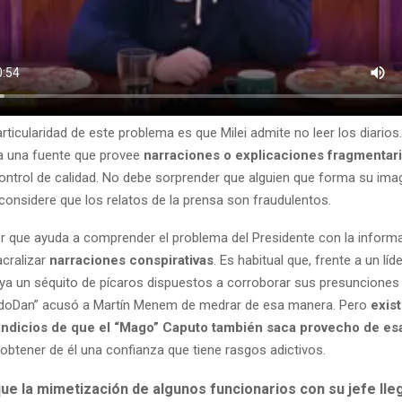
ticularidad de este problema es que Milei admite no leer los diarios.
 a una fuente que provee
narraciones o explicaciones fragmentar
control de calidad. No debe sorprender que alguien que forma su im
onsidere que los relatos de la prensa son fraudulentos.
tor que ayuda a comprender el problema del Presidente con la inform
acralizar
narraciones conspirativas
. Es habitual que, frente a un lí
haya un séquito de pícaros dispuestos a corroborar sus presunciones
rdoDan” acusó a Martín Menem de medrar de esa manera. Pero
exis
ndicios de que el “Mago” Caputo también saca provecho de esa
obtener de él una confianza que tiene rasgos adictivos.
ue la mimetización de algunos funcionarios con su jefe lle