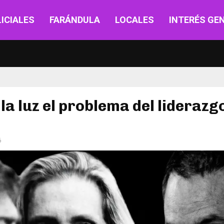
ICIALES
FARÁNDULA
LOCALES
INTERÉS GE
 la luz el problema del liderazg
6