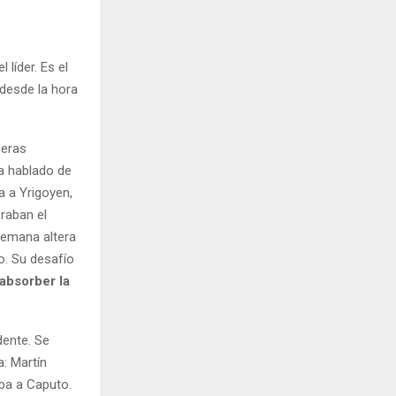
 líder. Es el
 desde la hora
meras
ya hablado de
na a Yrigoyen,
raban el
 semana altera
o. Su desafío
absorber la
dente. Se
a: Martín
ba a Caputo.