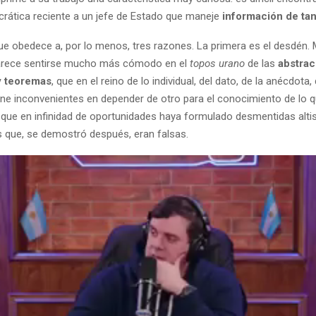
crática reciente a un jefe de Estado que maneje
información de tan
ue obedece a, por lo menos, tres razones. La primera es el desdén. M
parece sentirse mucho más cómodo en el
topos urano
de las
abstrac
y teoremas
, que en el reino de lo individual, del dato, de la anécdota, 
iene inconvenientes en depender de otro para el conocimiento de lo 
a que en infinidad de oportunidades haya formulado desmentidas alt
 que, se demostró después, eran falsas.