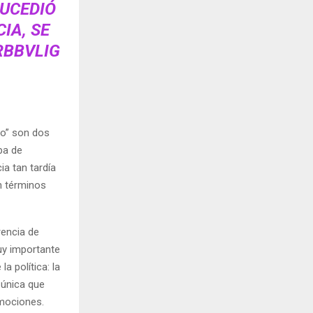
SUCEDIÓ
IA, SE
RBBVLIG
go” son dos
ba de
a tan tardía
n términos
rencia de
uy importante
la política: la
 única que
emociones.