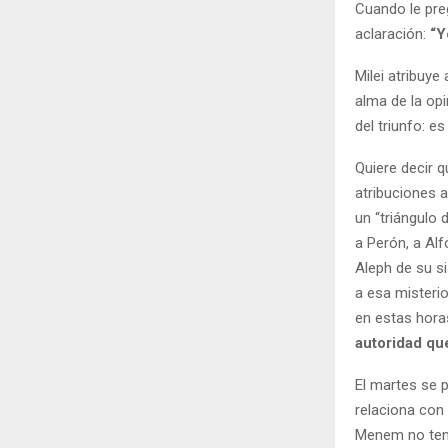
Cuando le pre
aclaración:
“Y
Milei atribuye
alma de la opi
del triunfo: es
Quiere decir 
atribuciones a
un “triángulo 
a Perón, a Al
Aleph de su si
a esa misterio
en estas horas
autoridad qu
El martes se 
relaciona con 
Menem no tend