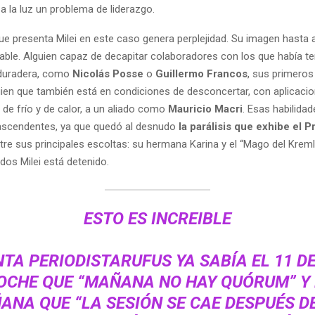
 a la luz un problema de liderazgo.
que presenta Milei en este caso genera perplejidad. Su imagen hasta 
cable. Alguien capaz de decapitar colaboradores con los que había t
 duradera, como
Nicolás Posse
o
Guillermo Francos
, sus primeros
uien que también está en condiciones de desconcertar, con aplicaci
de frío y de calor, a un aliado como
Mauricio Macri
. Esas habilida
rascendentes, ya que quedó al desnudo
la parálisis que exhibe el 
ntre sus principales escoltas: su hermana Karina y el “Mago del Kreml
 dos Milei está detenido.
ESTO ES INCREIBLE
NTA PERIODISTARUFUS YA SABÍA EL 11 D
OCHE QUE “MAÑANA NO HAY QUÓRUM” Y 
ANA QUE “LA SESIÓN SE CAE DESPUÉS D