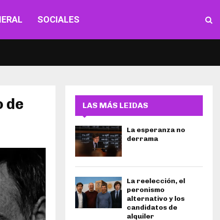
NERAL
SOCIALES
o de
LAS MÁS LEIDAS
La esperanza no
derrama
La reelección, el
peronismo
alternativo y los
candidatos de
alquiler