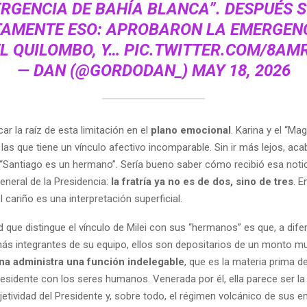
RGENCIA DE BAHÍA BLANCA”. DESPUÉS 
AMENTE ESO: APROBARON LA EMERGENC
L QUILOMBO, Y…
PIC.TWITTER.COM/8AM
— DAN (@GORDODAN_)
MAY 18, 2026
ar la raíz de esta limitación en el
plano emocional
. Karina y el “Ma
as que tiene un vínculo afectivo incomparable. Sin ir más lejos, aca
“Santiago es un hermano”. Sería bueno saber cómo recibió esa notici
general de la Presidencia:
la fratría ya no es de dos, sino de tres
. E
el cariño es una interpretación superficial.
d que distingue el vínculo de Milei con sus “hermanos” es que, a dife
ás integrantes de su equipo, ellos son depositarios de un monto m
na administra una función indelegable
, que es la materia prima de 
residente con los seres humanos. Venerada por él, ella parece ser la
etividad del Presidente y, sobre todo, el régimen volcánico de sus 