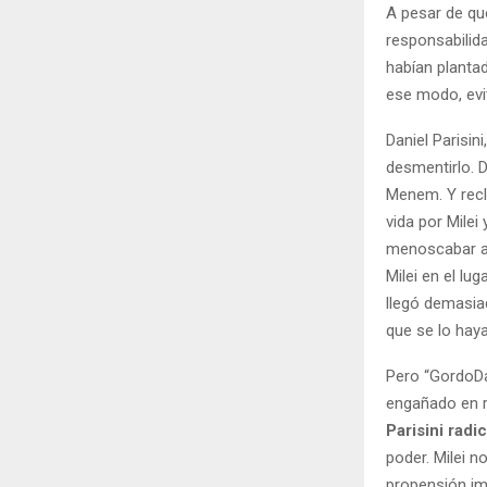
A pesar de qu
responsabilida
habían plantad
ese modo, evi
Daniel Parisin
desmentirlo. 
Menem. Y recl
vida por Mile
menoscabar a 
Milei en el lu
llegó demasiad
que se lo hay
Pero “GordoDa
engañado en r
Parisini radi
poder. Milei n
propensión imp