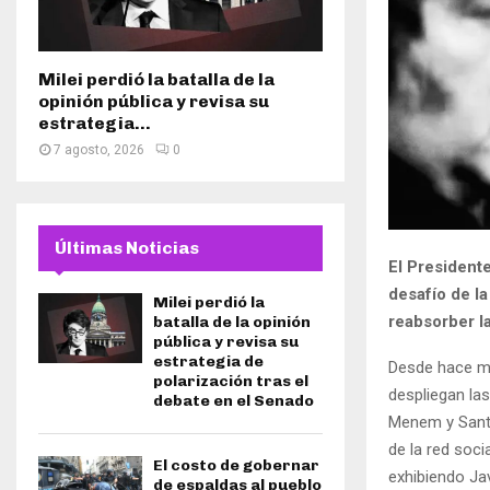
Milei perdió la batalla de la
opinión pública y revisa su
estrategia...
7 agosto, 2026
0
Últimas Noticias
El Presidente
desafío de la
Milei perdió la
reabsorber l
batalla de la opinión
pública y revisa su
estrategia de
Desde hace mu
polarización tras el
despliegan las
debate en el Senado
Menem y Santi
de la red soci
El costo de gobernar
exhibiendo Jav
de espaldas al pueblo