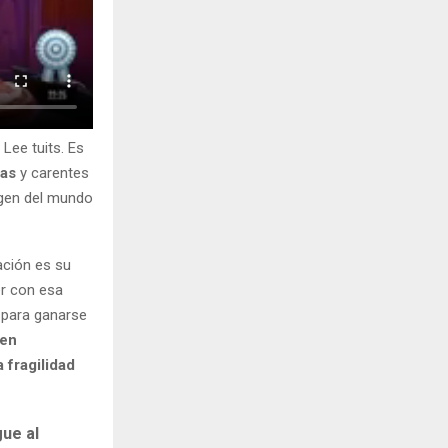
 Lee tuits. Es
ias
y carentes
agen del mundo
ación es su
der con esa
 para ganarse
ten
 fragilidad
gue al