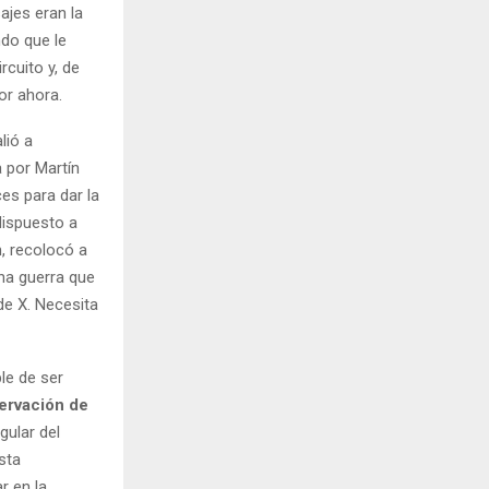
ajes eran la
ndo que le
rcuito y, de
or ahora.
lió a
 por Martín
es para dar la
dispuesto a
, recolocó a
una guerra que
de X. Necesita
le de ser
ervación de
gular del
sta
r en la