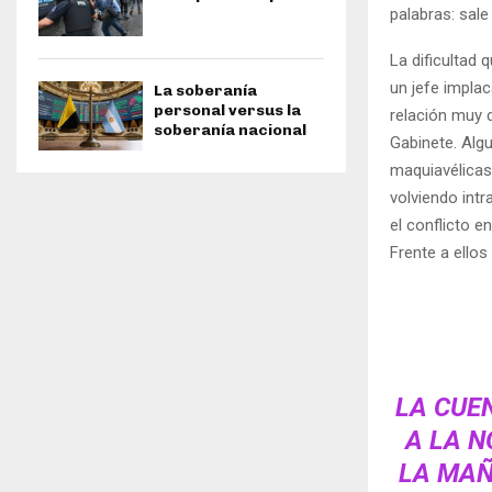
palabras: sale
La dificultad 
un jefe impla
La soberanía
personal versus la
relación muy
soberanía nacional
Gabinete. Alg
maquiavélicas 
volviendo int
el conflicto e
Frente a ellos
LA CUE
A LA N
LA MAÑ