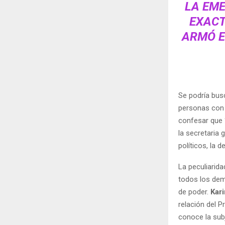
LA EME
EXACT
ARMÓ E
Se podría busc
personas con l
confesar que 
la secretaria 
políticos, la d
La peculiarida
todos los dem
de poder.
Kari
relación del P
conoce la subj