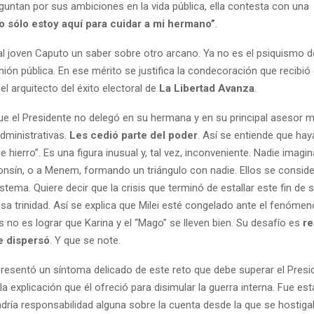
guntan por sus ambiciones en la vida pública, ella contesta con una
o sólo estoy aquí para cuidar a mi hermano”
.
 al joven Caputo un saber sobre otro arcano. Ya no es el psiquismo del
nión pública. En ese mérito se justifica la condecoración que recibió
 el arquitecto del éxito electoral de
La Libertad Avanza
.
que el Presidente no delegó en su hermana y en su principal asesor 
dministrativas.
Les cedió parte del poder
. Así se entiende que ha
de hierro”. Es una figura inusual y, tal vez, inconveniente. Nadie imagi
fonsín, o a Menem, formando un triángulo con nadie. Ellos se conside
stema. Quiere decir que la crisis que terminó de estallar este fin de
sa trinidad. Así se explica que Milei esté congelado ante el fenómen
 no es lograr que Karina y el “Mago” se lleven bien. Su desafío es
re
e dispersó
. Y que se note.
presentó un síntoma delicado de este reto que debe superar el Presi
la explicación que él ofreció para disimular la guerra interna. Fue est
ría responsabilidad alguna sobre la cuenta desde la que se hostiga