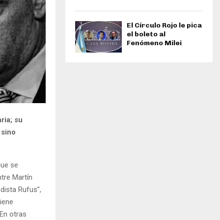
El Círculo Rojo le pica
el boleto al
Fenómeno Milei
ria; su
 sino
que se
ntre Martín
dista Rufus”,
viene
 En otras