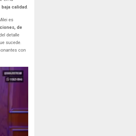
 baja calidad
.
ilei es
ciones, de
del detalle
que sucede.
isonantes con