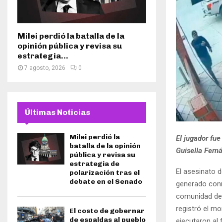
Milei perdió la batalla de la
opinión pública y revisa su
estrategia...
7 agosto, 2026
0
Últimas Noticias
Milei perdió la
El jugador fu
batalla de la opinión
Guisella Fer
pública y revisa su
estrategia de
El asesinato 
polarización tras el
debate en el Senado
generado conm
comunidad depo
registró el m
El costo de gobernar
de espaldas al pueblo
ejecutaron al