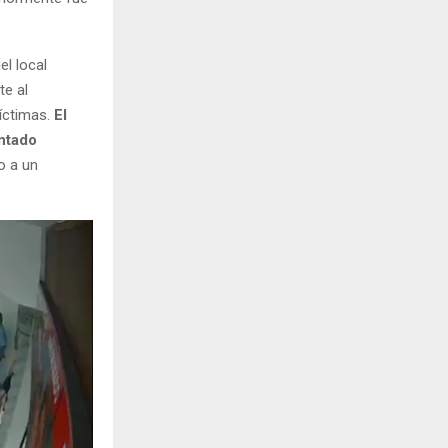
el local
te al
víctimas.
El
entado
o a un