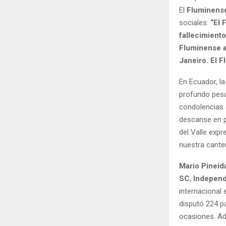
El
Fluminense
sociales:
“El 
fallecimiento
Fluminense a
Janeiro. El 
En Ecuador, l
profundo pesa
condolencias 
descanse en p
del Valle expr
nuestra canter
Mario Pineid
SC
,
Independ
internacional
disputó 224 pa
ocasiones. Ad