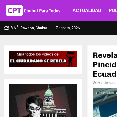
ACTUALIDAD
POL
C
8.6
Rawson, Chubut
7 agosto, 2026
Revela
Pineid
Ecuad
19 diciembre,