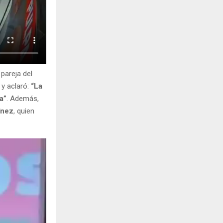
pareja del
 y aclaró:
“La
a”
. Además,
ínez
, quien