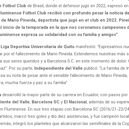
 Fútbol Club
de Brasil, donde el defensor jugó en 2022, expresó en
Fluminense Fútbol Club recibió con profundo pesar la noticia de
 de Mario Pineida, deportista que jugó en el club en 2022. Pinei
l inicio de la temporada en la que nos coronamos campeones d
Fluminense expresa su solidaridad con su familia y amigos”
.
a
Liga Deportiva Universitaria de Quito
manifestó: “Expresamos nu
r por el fallecimiento de Mario Pineida. Extendemos nuestras más s
a sus seres queridos y a Barcelona S.C. en este momento de dolor.
az”. Por su parte,
Independiente del Valle
publicó: “La familia de 
esa su nota de pesar ante el sensible fallecimiento de Mario Pineida,
a, mucha fuerza y paz a su familia”.
a
desarrolló la mayor parte de su carrera en Ecuador, con pasos por
iente del Valle
,
Barcelona SC
y
El Nacional
, además de su experi
 en Fluminense. En sus tres etapas con Barcelona SC (2016/21-23/24
rtidos, marcó tres goles y dio diez asistencias, y fue campeón loca
emás, integró los planteles que alcanzaron las semifinales de la Co