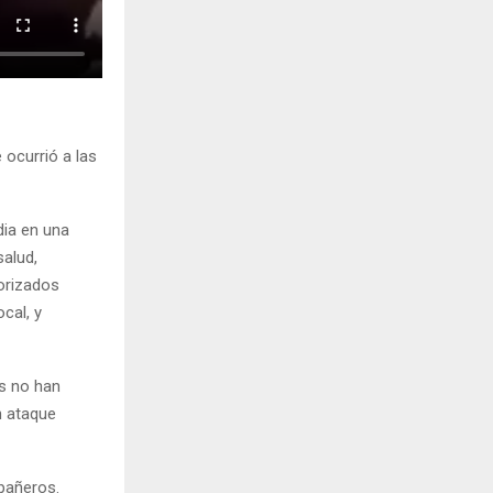
e ocurrió a las
dia en una
salud,
orizados
cal, y
es no han
n ataque
mpañeros.