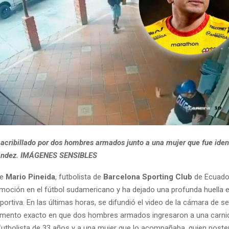
e acribillado por dos hombres armados junto a una mujer que fue ide
nández. IMÁGENES SENSIBLES
de
Mario Pineida
, futbolista de
Barcelona Sporting Club
de Ecuador
oción en el fútbol sudamericano y ha dejado una profunda huella e
rtiva. En las últimas horas, se difundió el video de la cámara de s
omento exacto en que dos hombres armados ingresaron a una carnic
 futbolista de 33 años y a una mujer que lo acompañaba, quien post