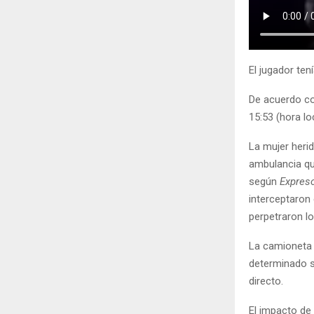
El jugador ten
De acuerdo co
15:53 (hora l
La mujer heri
ambulancia qu
según
Expres
interceptaron 
perpetraron l
La camioneta 
determinado si
directo.
El impacto de