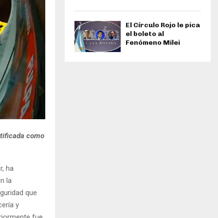
El Círculo Rojo le pica
el boleto al
Fenómeno Milei
ntificada como
, ha
n la
eguridad que
ería y
eriormente fue