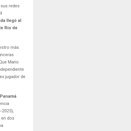
 sus redes
l
da llegó al
e Río de
estro más
inceras
 Que Mario
Independiente
 ex jugador de
Panamá
encia
-2025),
l en dos
pa