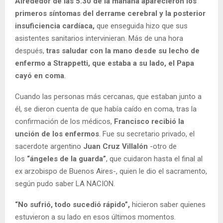
Alrededor de las 5.30 de la mañana aparecieron los
primeros síntomas del derrame cerebral y la posterior
insuficiencia cardíaca,
que enseguida hizo que sus
asistentes sanitarios intervinieran. Más de una hora
después,
tras saludar con la mano desde su lecho de
enfermo a Strappetti, que estaba a su lado, el Papa
cayó en coma
.
Cuando las personas más cercanas, que estaban junto a
él, se dieron cuenta de que había caído en coma, tras la
confirmación de los médicos,
Francisco recibió la
unción de los enfermos
. Fue su secretario privado, el
sacerdote argentino
Juan Cruz Villalón
-otro de
los
“ángeles de la guarda”
, que cuidaron hasta el final al
ex arzobispo de Buenos Aires-, quien le dio el sacramento,
según pudo saber LA NACION.
“No sufrió, todo sucedió rápido”,
hicieron saber quienes
estuvieron a su lado en esos últimos momentos.