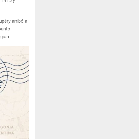
n 1915 y
upéry arribó a
punto
gión.