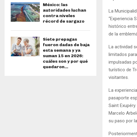
México: las
autoridades luchan
La Municipalid
contra niveles
“Experiencia S
récord de sargazo
histórico entr
de la emblemát
Siete prepagas
fueron dadas de baja
La actividad s
esta semana y ya
limitados para
suman 15 en 2026:
cuáles son y por qué
impulsadas por
quedaron...
turístico de 
visitantes.
La experiencia
pasaporte esp
Saint Exupéry.
Marcelo Arbele
su paso por la
Posteriorment