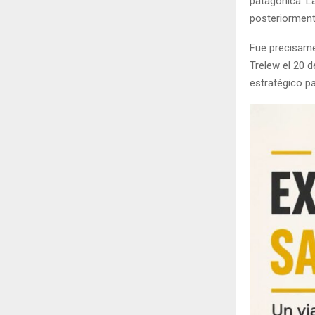
patagónica. La
posteriormente
Fue precisame
Trelew el 20 
estratégico pa