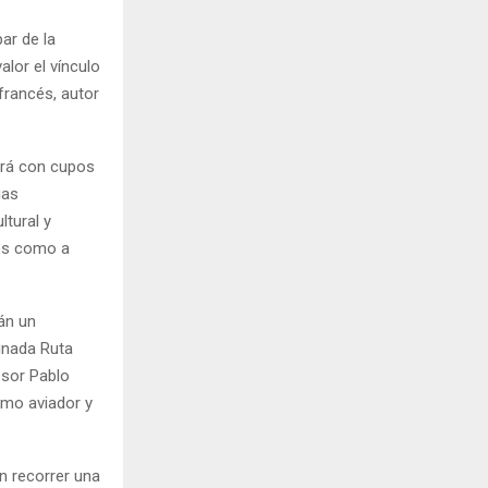
par de la
alor el vínculo
 francés, autor
tará con cupos
ias
ltural y
tes como a
rán un
inada Ruta
esor Pablo
como aviador y
n recorrer una