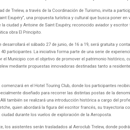
ad de Trelew, a través de la Coordinación de Turismo, invita a partici
aint Exupéry”, una propuesta turística y cultural que busca poner en v
e la ciudad y Antoine de Saint Exupéry, reconocido aviador y escritor
ica obra El Principito.
e desarrollará el sábado 27 de junio, de 16 a 19, será gratuita y con
 40 participantes. La iniciativa forma parte de una serie de experienc
 el Municipio con el objetivo de promover el patrimonio histórico, cu
Trelew mediante propuestas innovadoras destinadas tanto a residen
 comenzará en el Hotel Touring Club, donde los participantes recibi
ecialmente diseñado para recorrer las distintas postas de la denom
 Allí también se realizará una introducción histórica a cargo del prof
tche, quien abordará la figura del escritor francés, su trayectoria 
 ciudad durante los vuelos de exploración de la Aeroposta.
e, los asistentes serán trasladados al Aeroclub Trelew, donde podrá