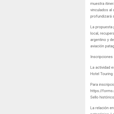
muestra itine
vinculados al 
profundizará s
La propuesta p
local, recupe
argentino y d
aviación pata
Inscripciones
La actividad e
Hotel Touring 
Para inscripci
https://forms
Sello históric
La relación en