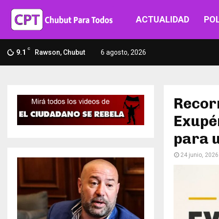
ACTUALIDAD
POL
C
9.1
Rawson, Chubut
6 agosto, 2026
Recorr
Exupér
para u
24 junio, 2026