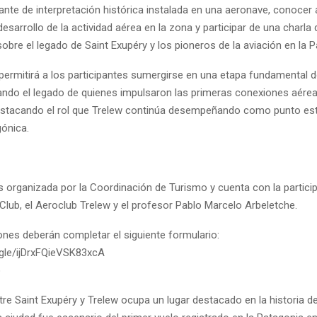
rante de interpretación histórica instalada en una aeronave, conocer
desarrollo de la actividad aérea en la zona y participar de una charla
obre el legado de Saint Exupéry y los pioneros de la aviación en la P
ermitirá a los participantes sumergirse en una etapa fundamental de
rando el legado de quienes impulsaron las primeras conexiones aérea
estacando el rol que Trelew continúa desempeñando como punto est
gónica.
s organizada por la Coordinación de Turismo y cuenta con la partici
Club, el Aeroclub Trelew y el profesor Pablo Marcelo Arbeletche.
ones deberán completar el siguiente formulario:
.gle/ijDrxFQieVSK83xcA
o
tre Saint Exupéry y Trelew ocupa un lugar destacado en la historia de