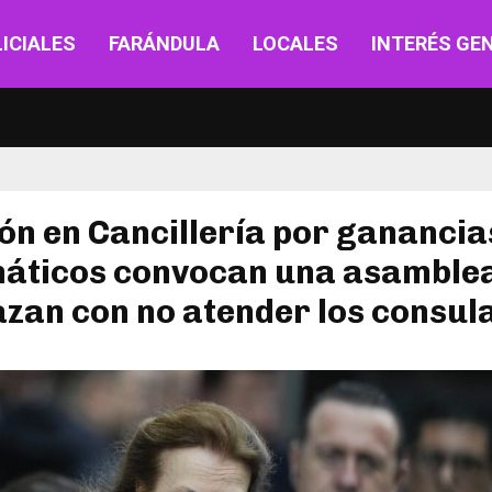
ICIALES
FARÁNDULA
LOCALES
INTERÉS GE
ón en Cancillería por ganancias
máticos convocan una asamblea
zan con no atender los consul