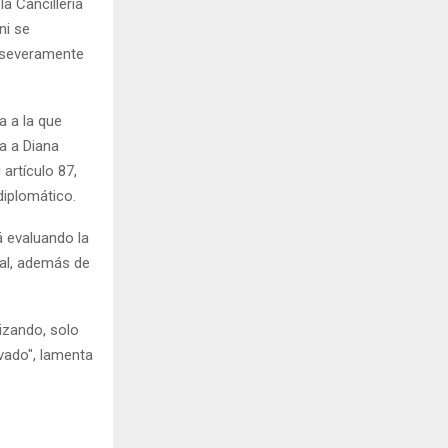
a Cancillería
ni se
 severamente
 a la que
da a Diana
artículo 87,
diplomático.
á evaluando la
ial, además de
izando, solo
ivado", lamenta