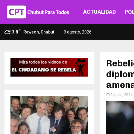
ACTUALIDAD
POL
C
3.8
Rawson, Chubut
9 agosto, 2026
Rebeli
diplo
amena
24 julio, 2024