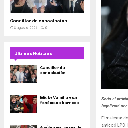
Canciller de cancelación
8 agosto, 2026
0
Últimas Noticias
Canciller de
cancelación
Micky Vainilla y un
Sería el próxi
fenómeno barroso
legalizará do
El malestar d
anticipó LPO, 
A sólo seis meses de