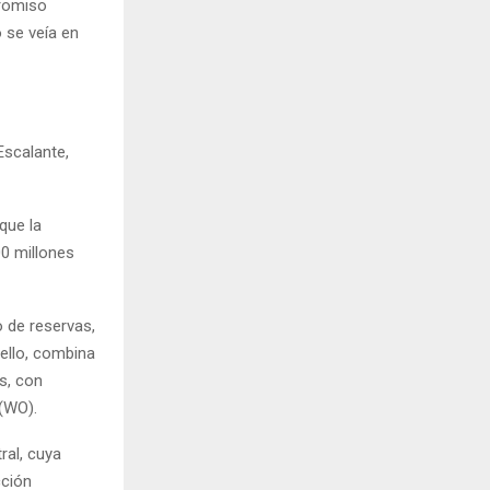
promiso
 se veía en
Escalante,
que la
0 millones
o de reservas,
 ello, combina
s, con
(WO).
ral, cuya
cción