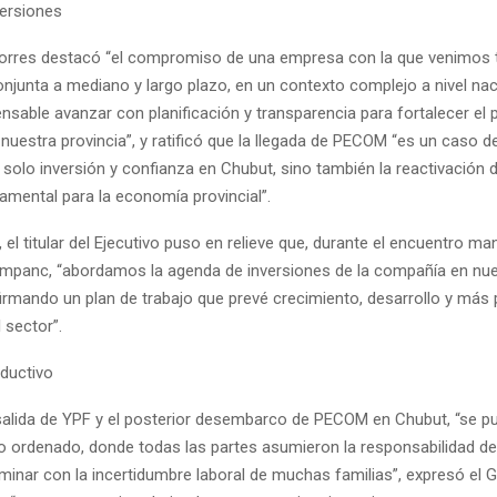
ersiones
Torres destacó “el compromiso de una empresa con la que venimos 
njunta a mediano y largo plazo, en un contexto complejo a nivel na
ensable avanzar con planificación y transparencia para fortalecer el 
nuestra provincia”, y ratificó que la llegada de PECOM “es un caso de
 solo inversión y confianza en Chubut, sino también la reactivación 
amental para la economía provincial”.
, el titular del Ejecutivo puso en relieve que, durante el encuentro m
mpanc, “abordamos la agenda de inversiones de la compañía en nue
afirmando un plan de trabajo que prevé crecimiento, desarrollo y más
l sector”.
oductivo
a salida de YPF y el posterior desembarco de PECOM en Chubut, “se 
o ordenado, donde todas las partes asumieron la responsabilidad de
rminar con la incertidumbre laboral de muchas familias”, expresó el 