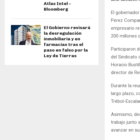
Atlas Intel –
Bloomberg
El gobernador
Perez Companc
El Gobierno revisará
empresario re
la desregulación
200 millones 
inmobiliaria y en
farmacias tras el
Participaron d
paso en falso por la
Ley de Tierras
del Sindicato
Horacio Bustil
director de Re
Durante la re
largo plazo, c
Trébol-Escala
Asimismo, des
trabajo junto 
avanzar en su