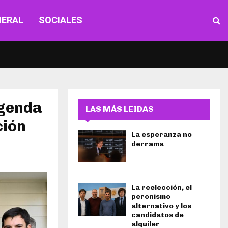
NERAL
SOCIALES
agenda
LAS MÁS LEIDAS
ción
La esperanza no
derrama
La reelección, el
peronismo
alternativo y los
candidatos de
alquiler