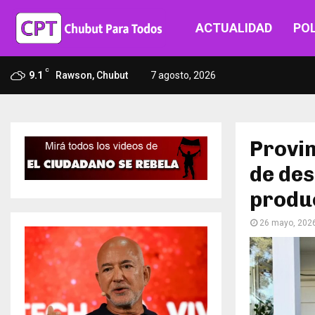
ACTUALIDAD
POL
C
9.1
Rawson, Chubut
7 agosto, 2026
Provi
de des
produ
26 mayo, 202