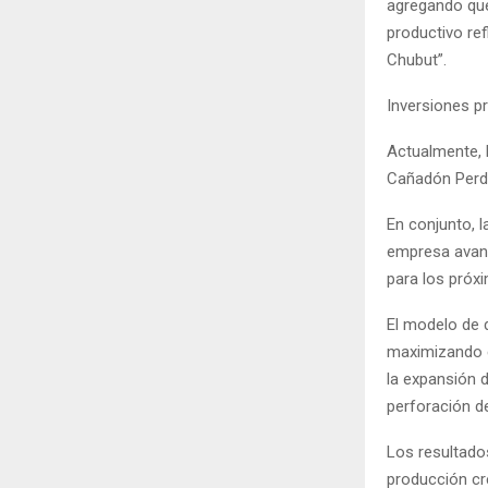
agregando que
productivo re
Chubut”.
Inversiones p
Actualmente, 
Cañadón Perd
En conjunto, l
empresa avanz
para los próx
El modelo de d
maximizando el
la expansión d
perforación d
Los resultado
producción cr