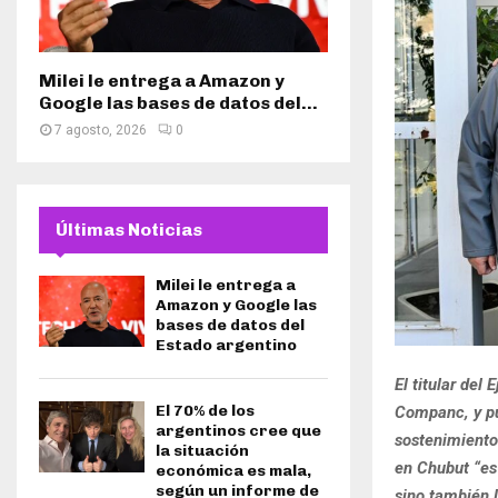
Milei le entrega a Amazon y
Google las bases de datos del...
7 agosto, 2026
0
Últimas Noticias
Milei le entrega a
Amazon y Google las
bases de datos del
Estado argentino
El titular del
El 70% de los
Companc, y pus
argentinos cree que
sostenimiento
la situación
en Chubut “es 
económica es mala,
según un informe de
sino también 