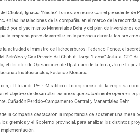
 del Chubut, Ignacio “Nacho” Torres, se reunió con el presidente de
, en las instalaciones de la compañía, en el marco de la recorrida q
alizó por el yacimiento Manantiales Behr y del plan de inversiones 
que la empresa prevé desarrollar en la provincia durante los próxim
e la actividad el ministro de Hidrocarburos, Federico Ponce; el secret
 del Petróleo y Gas Privado del Chubut, Jorge “Loma” Ávila; el CEO d
lo; el director de Operaciones de Upstream de la firma, Jorge López K
laciones Institucionales, Federico Monarca.
unión, el titular de PECOM ratificó el compromiso de la empresa com
on el objetivo de desarrollar las áreas que actualmente opera en la pr
nte, Cañadón Perdido-Campamento Central y Manantiales Behr.
de la compañía destacaron la importancia de sostener una mesa 
a los gremios y el Gobierno provincial, para analizar los distintos pro
 implementación.