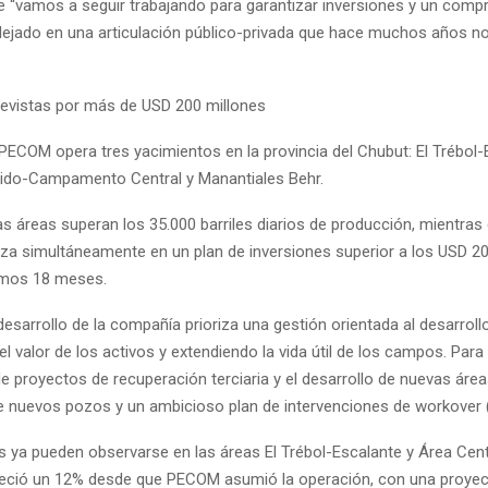
 “vamos a seguir trabajando para garantizar inversiones y un com
flejado en una articulación público-privada que hace muchos años no
revistas por más de USD 200 millones
PECOM opera tres yacimientos en la provincia del Chubut: El Trébol-
ido-Campamento Central y Manantiales Behr.
as áreas superan los 35.000 barriles diarios de producción, mientras 
a simultáneamente en un plan de inversiones superior a los USD 20
imos 18 meses.
esarrollo de la compañía prioriza una gestión orientada al desarroll
 valor de los activos y extendiendo la vida útil de los campos. Para
e proyectos de recuperación terciaria y el desarrollo de nuevas área
e nuevos pozos y un ambicioso plan de intervenciones de workover 
s ya pueden observarse en las áreas El Trébol-Escalante y Área Cent
eció un 12% desde que PECOM asumió la operación, con una proye