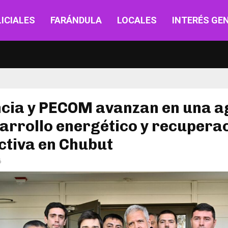
ICIALES
FARÁNDULA
LOCALES
INTERÉS GE
ncia y PECOM avanzan en una 
arrollo energético y recupera
ctiva en Chubut
6