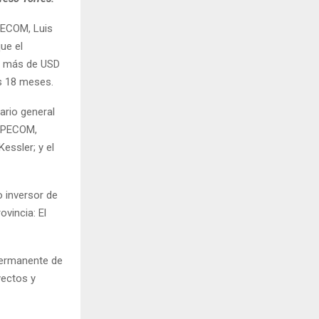
 PECOM, Luis
ue el
de más de USD
os 18 meses.
ario general
e PECOM,
essler; y el
o inversor de
ovincia: El
permanente de
yectos y