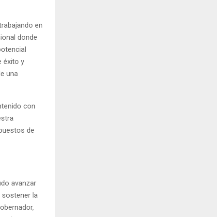
trabajando en
cional donde
potencial
 éxito y
de una
antenido con
stra
 puestos de
pudo avanzar
 sostener la
Gobernador,