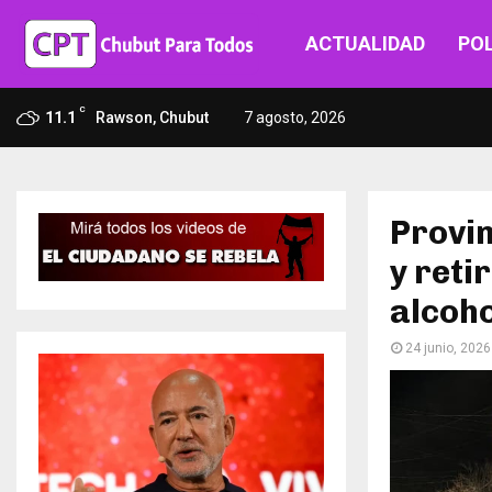
ACTUALIDAD
POL
C
11.1
Rawson, Chubut
7 agosto, 2026
Provin
y reti
alcoho
24 junio, 2026