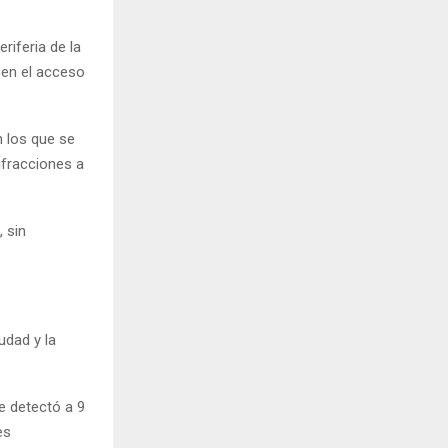
riferia de la
 en el acceso
n los que se
nfracciones a
 sin
udad y la
se detectó a 9
es