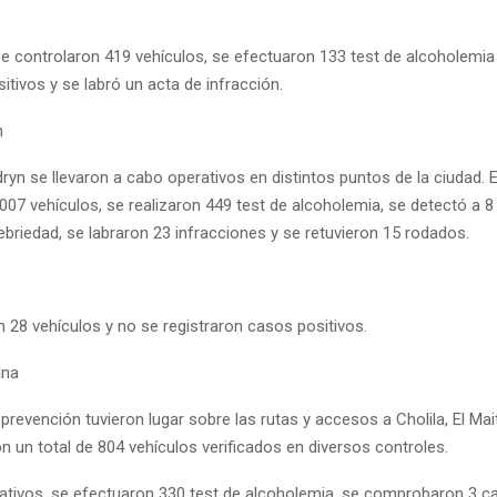
se controlaron 419 vehículos, se efectuaron 133 test de alcoholemia
itivos y se labró un acta de infracción.
n
yn se llevaron a cabo operativos en distintos puntos de la ciudad. E
.007 vehículos, se realizaron 449 test de alcoholemia, se detectó a 
briedad, se labraron 23 infracciones y se retuvieron 15 rodados.
 28 vehículos y no se registraron casos positivos.
ina
prevención tuvieron lugar sobre las rutas y accesos a Cholila, El Mai
 un total de 804 vehículos verificados en diversos controles.
ativos, se efectuaron 330 test de alcoholemia, se comprobaron 3 c