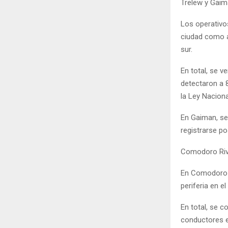
Trelew y Gai
Los operativos
ciudad como a
sur.
En total, se v
detectaron a 
la Ley Naciona
En Gaiman, se 
registrarse po
Comodoro Riva
En Comodoro Ri
periferia en e
En total, se c
conductores e