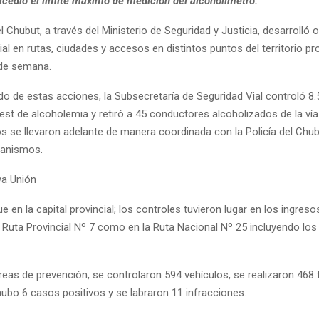
excedió el límite máximo de medición del alcoholímetro.
l Chubut, a través del Ministerio de Seguridad y Justicia, desarrolló 
vial en rutas, ciudades y accesos en distintos puntos del territorio pro
 de semana.
o de estas acciones, la Subsecretaría de Seguridad Vial controló 8.
test de alcoholemia y retiró a 45 conductores alcoholizados de la vía
s se llevaron adelante de manera coordinada con la Policía del Chub
ganismos.
ya Unión
ue en la capital provincial; los controles tuvieron lugar en los ingreso
 Ruta Provincial Nº 7 como en la Ruta Nacional Nº 25 incluyendo los
reas de prevención, se controlaron 594 vehículos, se realizaron 468 
hubo 6 casos positivos y se labraron 11 infracciones.