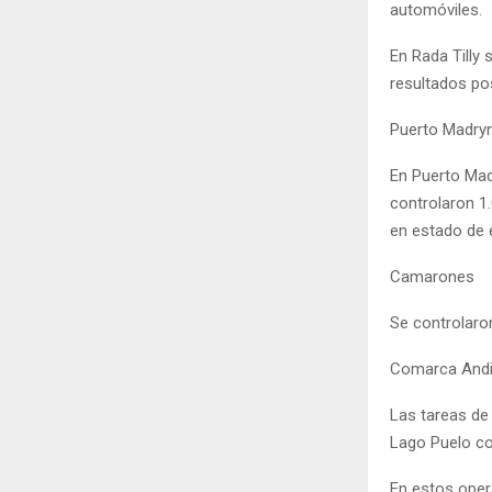
automóviles.
En Rada Tilly 
resultados pos
Puerto Madry
En Puerto Madr
controlaron 1
en estado de e
Camarones
Se controlaron
Comarca And
Las tareas de 
Lago Puelo con
En estos oper