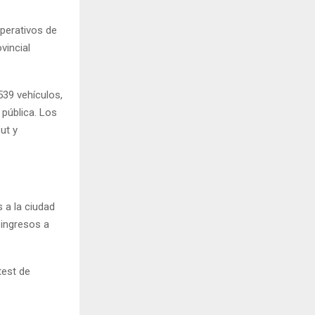
operativos de
vincial
539 vehículos,
 pública. Los
ut y
s a la ciudad
 ingresos a
test de