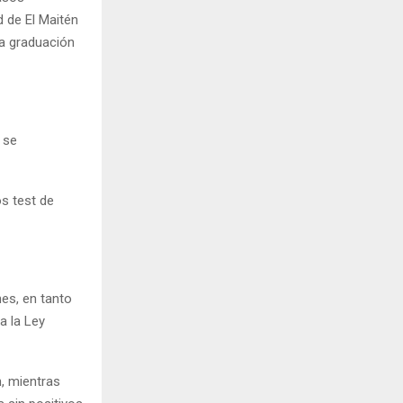
d de El Maitén
na graduación
 se
os test de
nes, en tanto
a la Ley
n, mientras