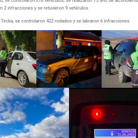
o, se controlaron 210 vehículos, se realizaron 75 test de alcoholemi
n 2 infracciones y se retuvieron 9 vehículos.
 Tecka, se controlaron 422 rodados y se labraron 6 infracciones.