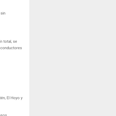
 sin
n total, se
8 conductores
tén, El Hoyo y
asos