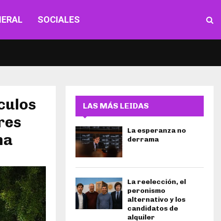
NERAL
SOCIALES
culos
LAS MÁS LEIDAS
res
La esperanza no
na
derrama
La reelección, el
peronismo
alternativo y los
candidatos de
alquiler