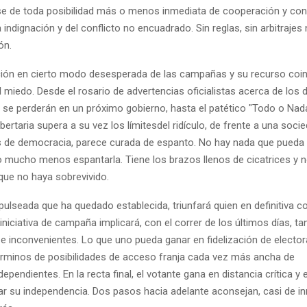
lipse de toda posibilidad más o menos inmediata de cooperación y con
 indignación y del conflicto no encuadrado. Sin reglas, sin arbitrajes
ón.
acción en cierto modo desesperada de las campañas y su recurso coin
 miedo. Desde el rosario de advertencias oficialistas acerca de los 
ue se perderán en un próximo gobierno, hasta el patético "Todo o Na
ibertaria supera a su vez los límitesdel ridículo, de frente a una soci
 de democracia, parece curada de espanto. No hay nada que pueda
 mucho menos espantarla. Tiene los brazos llenos de cicatrices y no
 que no haya sobrevivido.
e pulseada que ha quedado establecida, triunfará quien en definitiva
iniciativa de campaña implicará, con el correr de los últimos días, ta
 inconvenientes. Lo que uno pueda ganar en fidelización de electo
términos de posibilidades de acceso franja cada vez más ancha de
ependientes. En la recta final, el votante gana en distancia crítica y
lar su independencia. Dos pasos hacia adelante aconsejan, casi de i