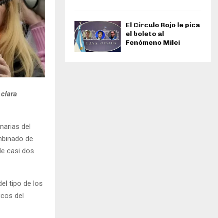
El Círculo Rojo le pica
el boleto al
Fenómeno Milei
 clara
marias del
ombinado de
de casi dos
el tipo de los
icos del