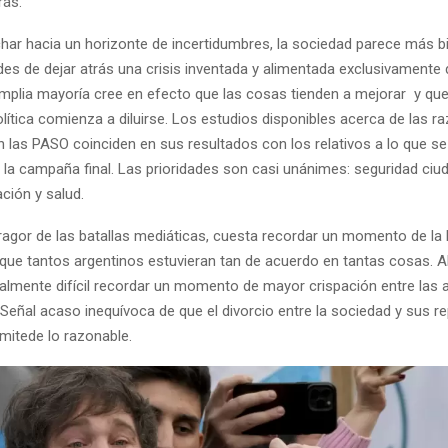
rás.
har hacia un horizonte de incertidumbres, la sociedad parece más b
des de dejar atrás una crisis inventada y alimentada exclusivamente 
 amplia mayoría cree en efecto que las cosas tienden a mejorar y que
olítica comienza a diluirse. Los estudios disponibles acerca de las r
n las PASO coinciden en sus resultados con los relativos a lo que se
la campaña final. Las prioridades son casi unánimes: seguridad ciu
ción y salud.
ragor de las batallas mediáticas, cuesta recordar un momento de la 
a que tantos argentinos estuvieran tan de acuerdo en tantas cosas. 
almente difícil recordar un momento de mayor crispación entre las a
Señal acaso inequívoca de que el divorcio entre la sociedad y sus r
límitede lo razonable.