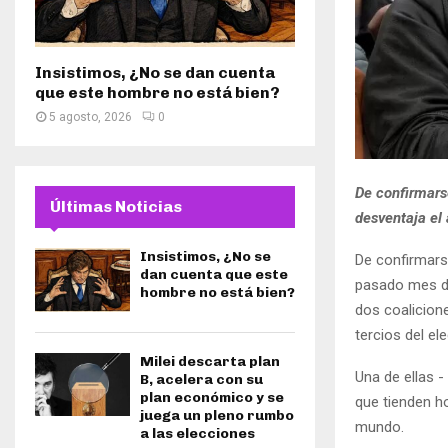
Insistimos, ¿No se dan cuenta
que este hombre no está bien?
5 agosto, 2026
0
De confirmarse
Últimas Noticias
desventaja el
Insistimos, ¿No se
De confirmarse
dan cuenta que este
pasado mes de
hombre no está bien?
dos coalicion
tercios del el
Milei descarta plan
Una de ellas -
B, acelera con su
plan económico y se
que tienden h
juega un pleno rumbo
mundo.
a las elecciones