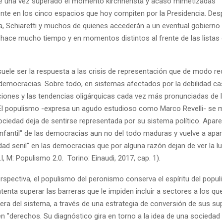
e una vez superado el momento kirchnerista y acaso mimetizadas
nte en los cinco espacios que hoy compiten por la Presidencia. Des
a, Schiaretti y muchos de quienes accederán a un eventual gobierno l
 hace mucho tiempo y en momentos distintos al frente de las listas 
suele ser la respuesta a las crisis de representación que de modo re
 democracias. Sobre todo, en sistemas afectados por la debilidad ca
uciones y las tendencias oligárquicas cada vez más pronunciadas de 
 El populismo -expresa un agudo estudioso como Marco Revelli- se m
ciedad deja de sentirse representada por su sistema político. Apa
nfantil" de las democracias aun no del todo maduras y vuelve a ap
d senil" en las democracias que por alguna razón dejan de ver la luz 
I, M: Populismo 2.0. Torino: Einaudi, 2017, cap. 1).
rspectiva, el populismo del peronismo conserva el espíritu del popul
intenta superar las barreras que le impiden incluir a sectores a los qu
uera del sistema, a través de una estrategia de conversión de sus s
n "derechos. Su diagnóstico gira en torno a la idea de una sociedad