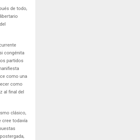
pués de todo,
ibertario
del
currente
si congénita
los partidos
anifiesta
rece como una
arecer como
al final del
ismo clásico,
e cree todavía
upuestas
 postergada,