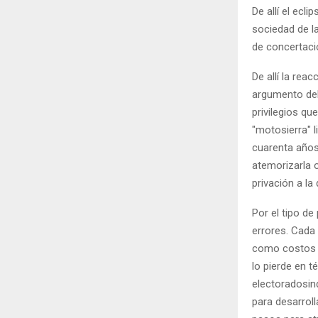
De allí el ec
sociedad de la
de concertaci
De allí la re
argumento del
privilegios q
"motosierra" l
cuarenta años
atemorizarla o
privación a la
Por el tipo d
errores. Cada 
como costos e
lo pierde en 
electoradosind
para desarrol