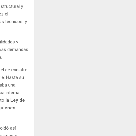
structural y
ez el
os técnicos y
lidades y
uevas demandas
.
el de ministro
le. Hasta su
vaba una
ia interna
nto
la Ley de
 quienes
oldó así
cialmente