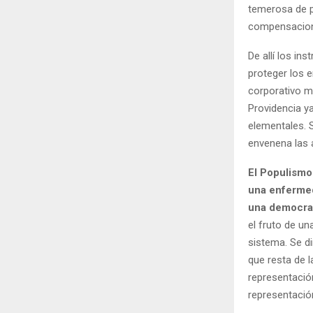
temerosa de pe
compensacion
De allí los in
proteger los 
corporativo m
Providencia y
elementales. S
envenena las 
El Populismo
una enfermed
una democrac
el fruto de un
sistema. Se di
que resta de l
representación
representación