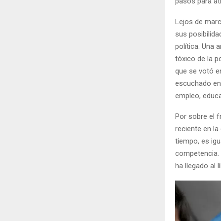
pasos para at
Lejos de marc
sus posibilida
política. Una
tóxico de la p
que se votó e
escuchado en 
empleo, educa
Por sobre el f
reciente en l
tiempo, es igu
competencia. 
ha llegado al 