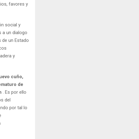
ios, favores y
ón social y
s a un dialogo
s de un Estado
icos
radera y
nuevo cuño,
rematuro de
n
. Es por ello
os del
ndo por tal lo
e
n