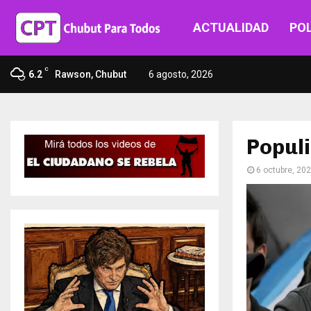
ACTUALIDAD
POL
C
6.2
Rawson, Chubut
6 agosto, 2026
Popul
6 octubre, 20