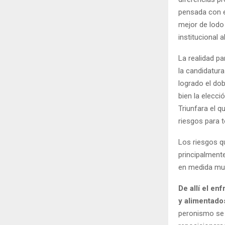
pensada con el
mejor de lodo
institucional 
La realidad p
la candidatur
logrado el dob
bien la elecci
Triunfara el q
riesgos para 
Los riesgos qu
principalmente
en medida muy 
De allí el e
y alimentado
peronismo se 