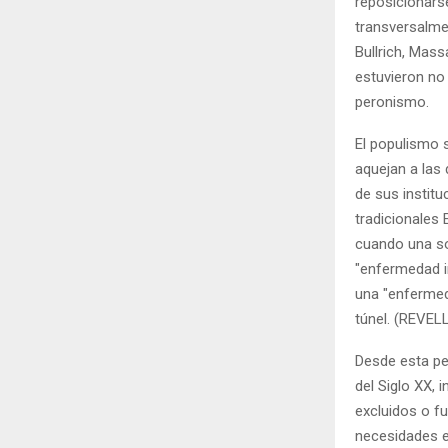
reposicionars
transversalme
Bullrich, Mass
estuvieron no
peronismo.
El populismo 
aquejan a las
de sus instit
tradicionales
cuando una so
"enfermedad i
una "enfermeda
túnel. (REVELL
Desde esta pe
del Siglo XX, 
excluidos o f
necesidades e