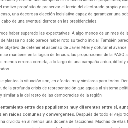
 motivo propósito de preservar el tercio del electorado propio y ase
 caso, una decorosa elección legislativa capaz de garantizar una so
al cabo de una eventual derrota en las presidenciales.
arece haber superado las expectativas. A algo menos de un mes de l
a de Massa no solo parece haber roto su techo inicial. También parec
le objetivo de detener el ascenso de Javier Milei y obturar el avance d
ón se mantiene en la lógica de tercios, las proporciones de la PASO 
ue menos errores cometa, a lo largo de una campaña ardua, difícil y
todos.
e plantea la situación son, en efecto, muy similares para todos. Der
, de la profunda crisis de representación que aqueja al sistema polít
similar a la del resto de las democracias de la región.
nfrentamiento entre dos populismos muy diferentes entre sí, au
s en raíces comunes y convergentes.
Después de todo el viejo tr
ha dividido en al menos una docena de facciones. Muchas de ellas 