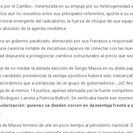
os por el Cambio-, minimizada en su empuje por su heterogeneidad e
ctos aun no resueltos entre sus principales referentes, aporta a su v
ctoral emergente del radicalismo, la fuerza de choque de sus equip
si absoluto de la agenda mediática.
a un gobierno paralizado, atenazado por sus fracasos y responsabi
una carencia notable de iniciativas capaces de conectar con las n
ad dispuesta a protagonizar cambios estructurales al precio que sea
ue de no mediar la atinada elección de Sergio Massa en su doble pap
candidato presidencial, la ventaja opositora hubiera sido inalcanzab
ecordemos que a instancias de un grupo de gobernadores-, JxC lle
a de al menos 14 puntos, apenas atenuada por la fuerte competenc
 Rodriguez Larreta y Patricia Bullrich. Se verificaba hasta ese mome
polarización: quienes se dividen corren en desventaja frente a
.
a de Massa terminó de unir en poco tiempo al peronismo nacional. S
rofundas y ordeno una campaña sin muchas ideas ni propuestas, ini