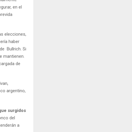
gurar, en el
brevida
as elecciones,
ería haber
e Bullrich. Si
se mantienen.
 cargada de
ivan,
ico argentino,
nque surgidos
onco del
tenderán a