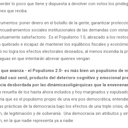
rder lo poco que tiene y dispuesta a devolver con votos los privileg
es que reciba.
strumentos: poner dinero en el bolsillo de la gente, garantizar protecci
encuadramientos sociales institucionales de las demandas con vista
utuamente satisfactorio. Es el Populismo 1.0, abrazado a los resto
a quebrado e incapaz de mantener los equilibrios fiscales y económ
i no logra los efectos electorales deseados, al menos incendia la p
aguas en que intentarán abrevar quienes vengan
 que avanza - el Populismo 2.0- es más bien un populismo de 
ad casi senil, producto del deterioro cognitivo y emocional p
ia desbordada por las dinámicasoligárquicas que la envenena
a revuelta de los hasta ahora incluidos y hoy marginados y expulsad
ría que es el populismo propio de una era pos democrática, entendie
as prácticas de la democracia bajo los efectos de una triple crisis, d
, de legitimación y de soberanía. Una democracia sin atributos y si
, en la que nadie representa ya a nadie.