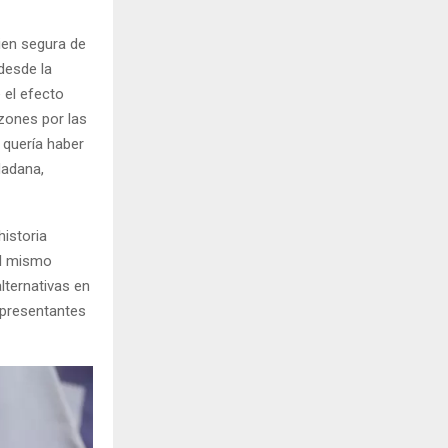
ien segura de
desde la
 el efecto
azones por las
 quería haber
dadana,
historia
Al mismo
lternativas en
epresentantes