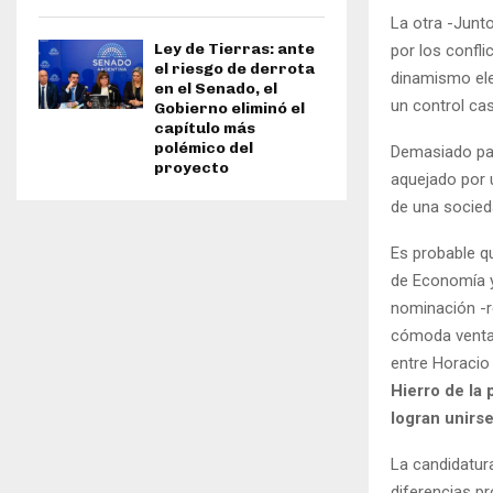
La otra -Junt
Ley de Tierras: ante
por los confli
el riesgo de derrota
dinamismo ele
en el Senado, el
un control ca
Gobierno eliminó el
capítulo más
polémico del
Demasiado par
proyecto
aquejado por 
de una socied
Es probable q
de Economía y 
nominación -r
cómoda ventaj
entre Horacio
Hierro de la 
logran unirse
La candidatur
diferencias p