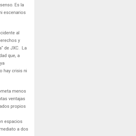
senso. Es la
 ni escenarios
cidente al
derechos y
da" de JXC. La
edad que, a
 ya
 hay crisis ni
 cometa menos
ntas ventajas
rados propios
 en espacios
nmediato a dos