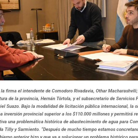
a firma el intendente de Comodoro Rivadavia, Othar Macharashvili; 
tura de la provincia, Hernán Tórtola, y el subsecretario de Servicios 
el Suazo. Bajo la modalidad de licitación pública internacional, la o
inversión provincial superior a los $110.000 millones y permitirá re
tiva una problemática histórica de abastecimiento de agua para Co
da Tilly y Sarmiento. “Después de mucho tiempo estamos concretan
ierno anterior hizo y que va a solucionar un problema histórico para