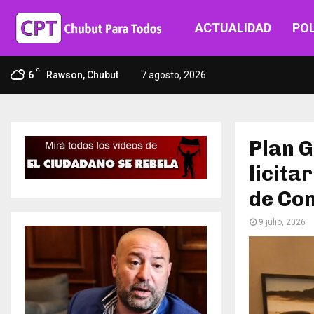
ACTUALIDAD
POL
C
6
Rawson, Chubut
7 agosto, 2026
Plan G
licita
de Co
9 julio, 2026