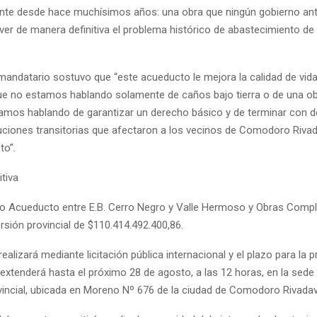
nte desde hace muchísimos años: una obra que ningún gobierno ante
lver de manera definitiva el problema histórico de abastecimiento de
mandatario sostuvo que “este acueducto le mejora la calidad de vida
ue no estamos hablando solamente de caños bajo tierra o de una o
stamos hablando de garantizar un derecho básico y de terminar con 
uciones transitorias que afectaron a los vecinos de Comodoro Rivad
to”.
itiva
o Acueducto entre E.B. Cerro Negro y Valle Hermoso y Obras Comp
rsión provincial de $110.414.492.400,86.
realizará mediante licitación pública internacional y el plazo para la 
extenderá hasta el próximo 28 de agosto, a las 12 horas, en la sede 
vincial, ubicada en Moreno Nº 676 de la ciudad de Comodoro Rivadav