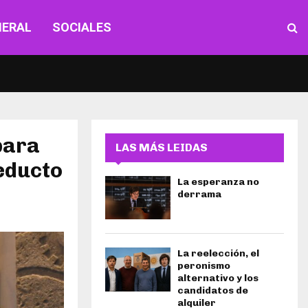
NERAL
SOCIALES
para
LAS MÁS LEIDAS
ueducto
La esperanza no
derrama
La reelección, el
peronismo
alternativo y los
candidatos de
alquiler