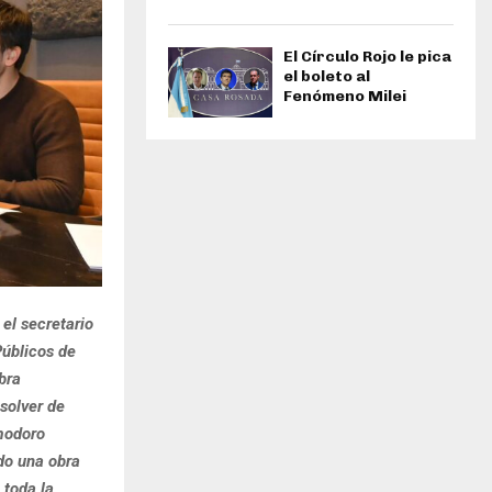
El Círculo Rojo le pica
el boleto al
Fenómeno Milei
el secretario
Públicos de
bra
solver de
modoro
do una obra
 toda la