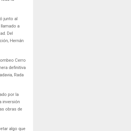
ó junto al
l llamado a
ad. Del
ación, Hernán
 bombeo Cerro
era definitiva
adavia, Rada
ado por la
a inversión
las obras de
etar algo que