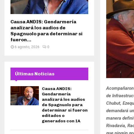
Causa ANDIS: Gendarmería
analizará los audios de
Spagnuolo para determinar si
fueron...
6 agosto, 2026
0
Últimas Noticias
Acompañaron l
Causa ANDIS:
Gendarmería
de Infraestruc
analizará los audios
Chubut, Ezequi
de Spagnuolo para
determinar si fueron
demandará una 
editados o
manera defini
generados con IA
Rivadavia, Ra
que ningún gob