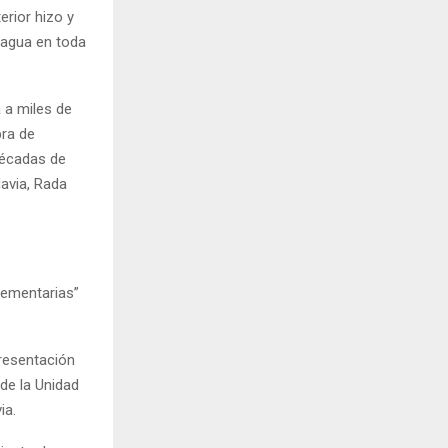
rior hizo y
 agua en toda
 a miles de
bra de
décadas de
avia, Rada
lementarias”
presentación
de la Unidad
ia.