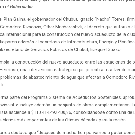
ró el Gobernador.
l Plan Galina, el gobernador del Chubut, Ignacio “Nacho” Torres, firm
 Comodoro Rivadavia, Othar Macharashvili, el decreto que autoriza e
lica internacional para la construcción del nuevo acueducto de la ciud
iciparon además el secretario de Infraestructura, Energía y Planific
subsecretario de Servicios Públicos de Chubut, Ezequiel Suazo.
mpla la construcción del nuevo acueducto entre las estaciones de
Hermoso, una intervención estratégica que permitirá resolver de man
s problemas de abastecimiento de agua que afectan a Comodoro Riv
to.
 forma parte del Programa Sistema de Acueductos Sostenibles, aprob
rovincial, e incluye además un conjunto de obras complementarias. L
evista asciende a $110.414.492.400,86, consolidándose como una de 
a hídrica más importantes de las últimas décadas para la región.
Torres destacó que “después de mucho tiempo vamos a poder concr