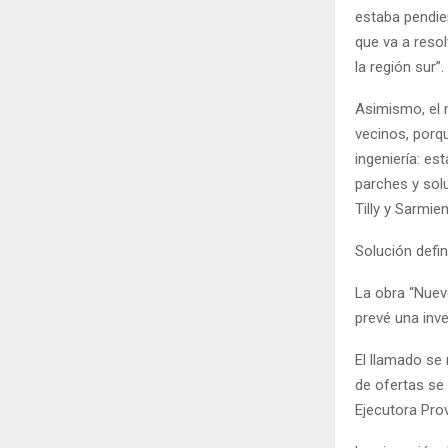
estaba pendie
que va a reso
la región sur”.
Asimismo, el 
vecinos, porq
ingeniería: e
parches y sol
Tilly y Sarmien
Solución defin
La obra “Nuev
prevé una inve
El llamado se 
de ofertas se 
Ejecutora Pro