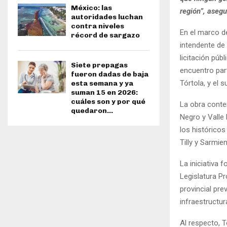
México: las
región”, asegu
autoridades luchan
contra niveles
En el marco de
récord de sargazo
intendente de
licitación púb
Siete prepagas
encuentro part
fueron dadas de baja
Tórtola, y el 
esta semana y ya
suman 15 en 2026:
cuáles son y por qué
La obra conte
quedaron...
Negro y Valle 
los histórico
Tilly y Sarmien
La iniciativa
Legislatura P
provincial pr
infraestructur
Al respecto, 