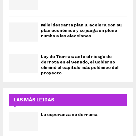
Milei descarta plan B, acelera con su
plan económico y se juega un pleno
rumbo a las elecciones
Ley de Tierras: ante el riesgo de
derrota en el Senado, el Gobierno
eliminó el capítulo más polémico del
proyecto
LAS MÁS LEIDAS
La esperanza no derrama