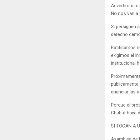
Advertimos co
No nos van a c
Si persiguen a
derecho democ
Ratificamos n
exigimos el in
institucional 
Próximamente
públicamente e
anunciar las a
Porque el pro
Chubut haya d
SI TOCAN A 
Asamblea de 