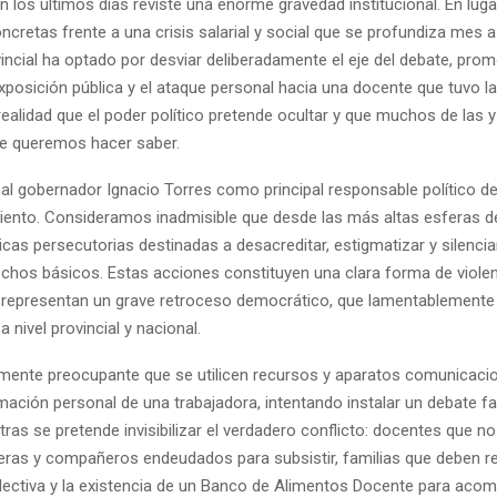
 los últimos días reviste una enorme gravedad institucional. En luga
cretas frente a una crisis salarial y social que se profundiza mes a
incial ha optado por desviar deliberadamente el eje del debate, prom
xposición pública y el ataque personal hacia una docente que tuvo la
ealidad que el poder político pretende ocultar y que muchos de las y
e queremos hacer saber.
l gobernador Ignacio Torres como principal responsable político de
miento. Consideramos inadmisible que desde las más altas esferas d
ticas persecutorias destinadas a desacreditar, estigmatizar y silenci
chos básicos. Estas acciones constituyen una clara forma de viole
 y representan un grave retroceso democrático, que lamentablemente
 nivel provincial y nacional.
ente preocupante que se utilicen recursos y aparatos comunicacio
mación personal de una trabajadora, intentando instalar un debate f
ras se pretende invisibilizar el verdadero conflicto: docentes que no 
as y compañeros endeudados para subsistir, familias que deben rec
olectiva y la existencia de un Banco de Alimentos Docente para aco