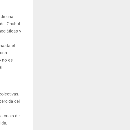
r de una
 del Chubut
ediáticas y
hasta el
 una
o no es
al
olectivas.
pérdida del
.
 crisis de
ida.