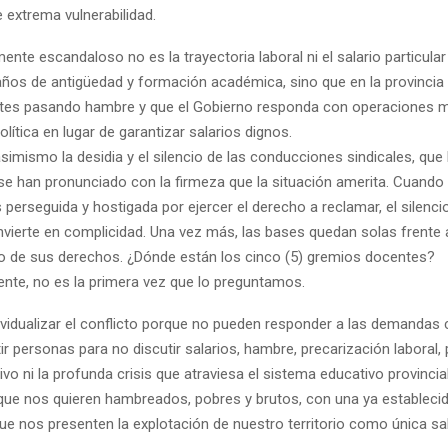
 extrema vulnerabilidad.
nte escandaloso no es la trayectoria laboral ni el salario particula
ños de antigüedad y formación académica, sino que en la provincia
tes pasando hambre y que el Gobierno responda con operaciones m
lítica en lugar de garantizar salarios dignos.
imismo la desidia y el silencio de las conducciones sindicales, que 
 han pronunciado con la firmeza que la situación amerita. Cuando
 perseguida y hostigada por ejercer el derecho a reclamar, el silenci
nvierte en complicidad. Una vez más, las bases quedan solas frente 
o de sus derechos. ¿Dónde están los cinco (5) gremios docentes?
te, no es la primera vez que lo preguntamos.
ividualizar el conflicto porque no pueden responder a las demandas c
ir personas para no discutir salarios, hambre, precarización laboral, 
ivo ni la profunda crisis que atraviesa el sistema educativo provincial
e nos quieren hambreados, pobres y brutos, con una ya establecida
ue nos presenten la explotación de nuestro territorio como única sal