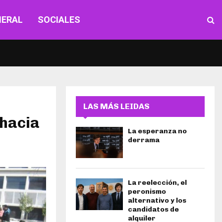
NERAL
SOCIALES
LAS MÁS LEIDAS
 hacia
La esperanza no
derrama
La reelección, el
peronismo
alternativo y los
candidatos de
alquiler