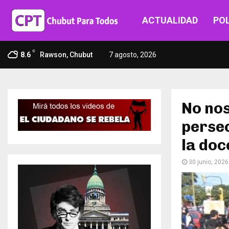
ACTUALIDAD
POL
C
8.6
Rawson, Chubut
7 agosto, 2026
No nos
persec
la doc
30 junio, 2026