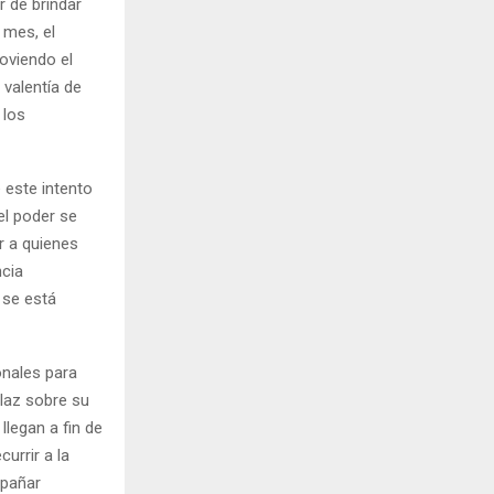
r de brindar
 mes, el
oviendo el
 valentía de
 los
 este intento
el poder se
ar a quienes
ncia
 se está
nales para
alaz sobre su
llegan a fin de
urrir a la
mpañar