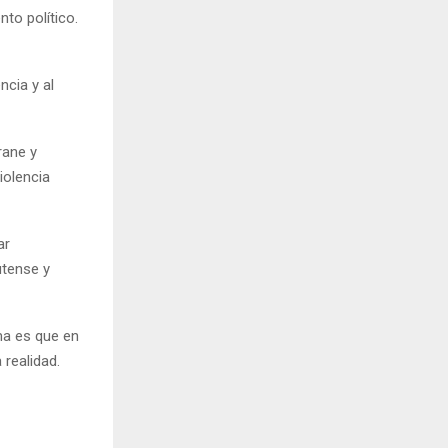
to político.
ncia y al
rane y
iolencia
ar
utense y
ma es que en
realidad.