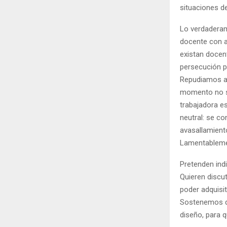
situaciones de
Lo verdaderame
docente con a
existan docen
persecución po
Repudiamos as
momento no se
trabajadora es
neutral: se co
avasallamient
Lamentablemen
Pretenden ind
Quieren discut
poder adquisit
Sostenemos qu
diseño, para q