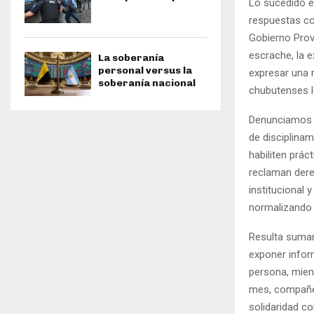
Lo sucedido en
respuestas con
Gobierno Prov
escrache, la e
La soberanía
personal versus la
expresar una r
soberanía nacional
chubutenses l
Denunciamos a
de disciplina
habiliten prác
reclaman dere
institucional
normalizando a
Resulta sumam
exponer infor
persona, mient
mes, compañer
solidaridad c