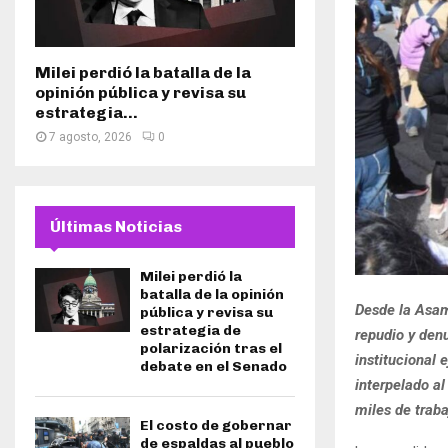
Milei perdió la batalla de la
opinión pública y revisa su
estrategia...
7 agosto, 2026
0
Últimas Noticias
Milei perdió la
batalla de la opinión
Desde la Asa
pública y revisa su
estrategia de
repudio y den
polarización tras el
institucional
debate en el Senado
interpelado a
miles de traba
El costo de gobernar
de espaldas al pueblo