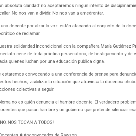
n absoluta claridad: no aceptaremos ningún intento de disciplinamien
allar. No nos van a dividir. No nos van a amedrentar.
 una docente por alzar la voz, están atacando al conjunto de la doce
rático de reclamar.
uestra solidaridad incondicional con la compañera María Gutiérrez P
mediato cese de toda práctica persecutoria, de hostigamiento y de v
hacia quienes luchan por una educación pública digna.
 estaremos convocando a una conferencia de prensa para denunci
stos hechos, visibilizar la situación que atraviesa la docencia chub
cciones colectivas a seguir.
blema no es quién denuncia el hambre docente. El verdadero proble
ocentes que pasan hambre y un gobierno que pretende silenciar esa 
UNO, NOS TOCAN A TODOS!
Docentes Autoconvocadxs de Rawson