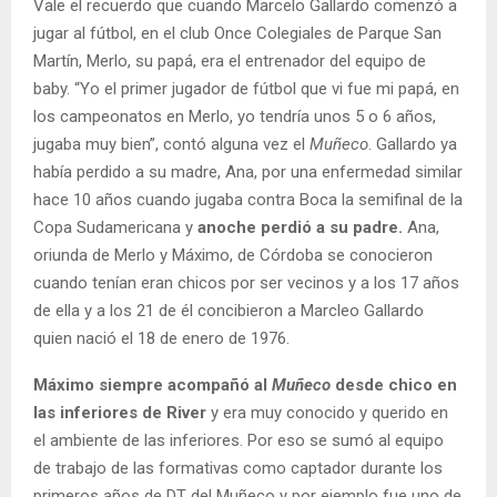
Vale el recuerdo que cuando Marcelo Gallardo comenzó a
jugar al fútbol, en el club Once Colegiales de Parque San
Martín, Merlo, su papá, era el entrenador del equipo de
baby. “Yo el primer jugador de fútbol que vi fue mi papá, en
los campeonatos en Merlo, yo tendría unos 5 o 6 años,
jugaba muy bien”, contó alguna vez el
Muñeco
. Gallardo ya
había perdido a su madre, Ana, por una enfermedad similar
hace 10 años cuando jugaba contra Boca la semifinal de la
Copa Sudamericana y
anoche perdió a su padre.
Ana,
oriunda de Merlo y Máximo, de Córdoba se conocieron
cuando tenían eran chicos por ser vecinos y a los 17 años
de ella y a los 21 de él concibieron a Marcleo Gallardo
quien nació el 18 de enero de 1976.
Máximo siempre acompañó al
Muñeco
desde chico en
las inferiores de River
y era muy conocido y querido en
el ambiente de las inferiores. Por eso se sumó al equipo
de trabajo de las formativas como captador durante los
primeros años de DT del Muñeco y por ejemplo fue uno de