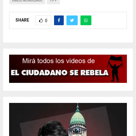
EMILIO MONGILARDI
Y P F
SHARE
0