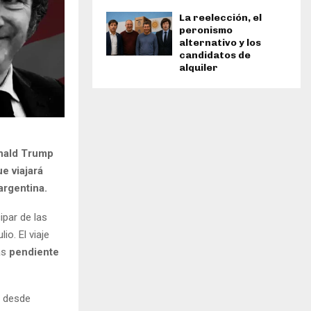
La reelección, el
peronismo
alternativo y los
candidatos de
alquiler
onald Trump
e viajará
argentina.
ipar de las
lio. El viaje
ás
pendiente
desde