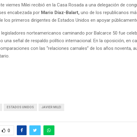
ste viernes Milei recibió en la Casa Rosada a una delegación de cong
ses encabezada por
Mario Díaz-Balart,
uno de los republicanos má
e los primeros dirigentes de Estados Unidos en apoyar públicamente a
s legisladores norteamericanos caminando por Balcarce 50 fue celeb
una señal de respaldo político internacional. En la oposición, en c
 comparaciones con las “relaciones carnales” de los años noventa, 
tario.
ESTADOS UNIDOS
JAVIER MILEI
0