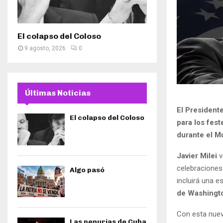
El colapso del Coloso
9 agosto, 2026
0
Últimas Noticias
El Presidente
El colapso del Coloso
para los fes
durante el Mu
Javier Milei
v
celebraciones
Algo pasó
incluirá una e
de Washingt
Con esta nuev
Las penurias de Cuba