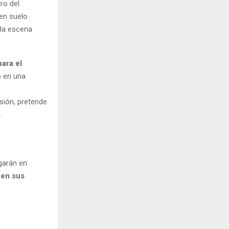
ro del
 en suelo
la escena
para el
ió en una
sión, pretende
.
garán en
 en sus