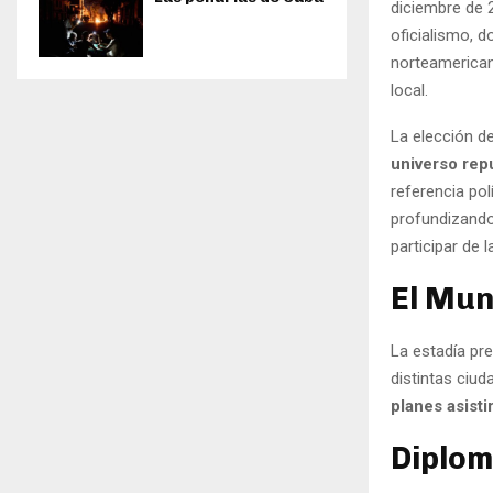
diciembre de 
oficialismo, 
norteamerica
local.
La elección de
universo rep
referencia pol
profundizando
participar de
El Mun
La estadía pr
distintas ciu
planes asisti
Diplom