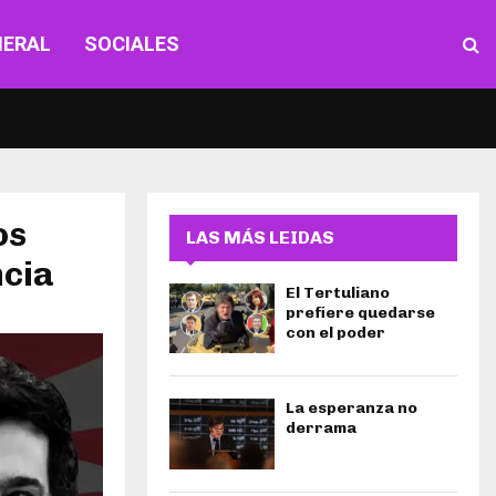
NERAL
SOCIALES
os
LAS MÁS LEIDAS
ncia
El Tertuliano
prefiere quedarse
con el poder
La esperanza no
derrama