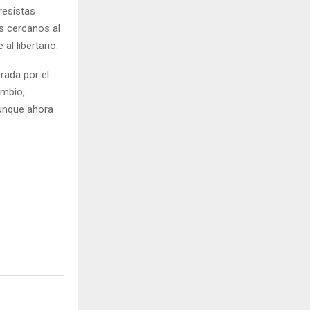
resistas
s cercanos al
l libertario.
rada por el
ambio,
aunque ahora