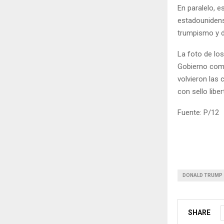
En paralelo, e
estadouniden
trumpismo y d
La foto de lo
Gobierno como 
volvieron las
con sello liber
Fuente: P/12
DONALD TRUMP
SHARE