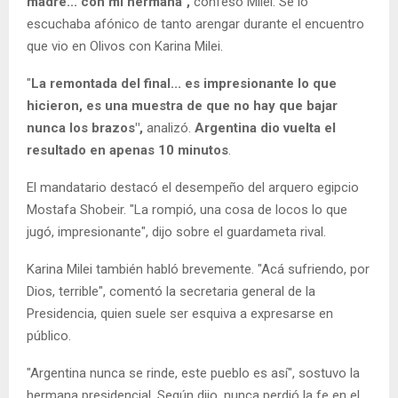
madre... con mi hermana",
confesó Milei. Se lo
escuchaba afónico de tanto arengar durante el encuentro
que vio en Olivos con Karina Milei.
"
La remontada del final... es impresionante lo que
hicieron, es una muestra de que no hay que bajar
nunca los brazos",
analizó.
Argentina dio vuelta el
resultado en apenas 10 minutos
.
El mandatario destacó el desempeño del arquero egipcio
Mostafa Shobeir. "La rompió, una cosa de locos lo que
jugó, impresionante", dijo sobre el guardameta rival.
Karina Milei también habló brevemente. "Acá sufriendo, por
Dios, terrible", comentó la secretaria general de la
Presidencia, quien suele ser esquiva a expresarse en
público.
"Argentina nunca se rinde, este pueblo es así", sostuvo la
hermana presidencial. Según dijo, nunca perdió la fe en el