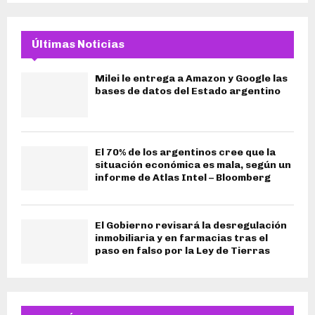
Últimas Noticias
Milei le entrega a Amazon y Google las
bases de datos del Estado argentino
El 70% de los argentinos cree que la
situación económica es mala, según un
informe de Atlas Intel – Bloomberg
El Gobierno revisará la desregulación
inmobiliaria y en farmacias tras el
paso en falso por la Ley de Tierras