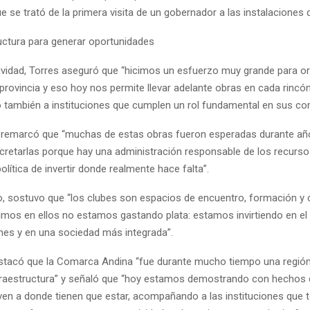
 se trató de la primera visita de un gobernador a las instalaciones d
uctura para generar oportunidades
tividad, Torres aseguró que “hicimos un esfuerzo muy grande para or
provincia y eso hoy nos permite llevar adelante obras en cada rincó
ambién a instituciones que cumplen un rol fundamental en sus co
 remarcó que “muchas de estas obras fueron esperadas durante añ
etarlas porque hay una administración responsable de los recurso
olítica de invertir donde realmente hace falta”.
o, sostuvo que “los clubes son espacios de encuentro, formación y 
imos en ellos no estamos gastando plata: estamos invirtiendo en el
nes y en una sociedad más integrada”.
tacó que la Comarca Andina “fue durante mucho tiempo una región
fraestructura” y señaló que “hoy estamos demostrando con hechos 
ven a donde tienen que estar, acompañando a las instituciones que 