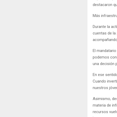
destacaron que
Más infraestr
Durante la ac
cuentas de la 
acompañando t
El mandatario
podemos concr
una decisión p
En ese sentid
Cuando invert
nuestros jóve
Asimismo, des
materia de in
recursos vuel