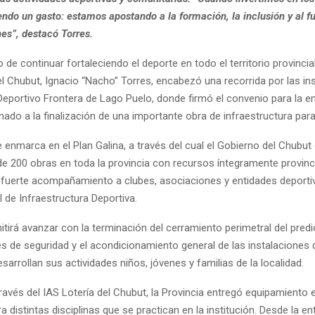
ndo un gasto: estamos apostando a la formación, la inclusión y al f
es”, destacó Torres.
o de continuar fortaleciendo el deporte en todo el territorio provincial
l Chubut, Ignacio “Nacho” Torres, encabezó una recorrida por las ins
Deportivo Frontera de Lago Puelo, donde firmó el convenio para la e
nado a la finalización de una importante obra de infraestructura para 
se enmarca en el Plan Galina, a través del cual el Gobierno del Chubut
de 200 obras en toda la provincia con recursos íntegramente provinci
 fuerte acompañamiento a clubes, asociaciones y entidades deport
al de Infraestructura Deportiva.
itirá avanzar con la terminación del cerramiento perimetral del pred
es de seguridad y el acondicionamiento general de las instalaciones
sarrollan sus actividades niños, jóvenes y familias de la localidad.
ravés del IAS Lotería del Chubut, la Provincia entregó equipamiento
a distintas disciplinas que se practican en la institución. Desde la en