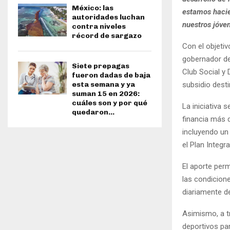
México: las
estamos hacie
autoridades luchan
nuestros jóven
contra niveles
récord de sargazo
Con el objetiv
gobernador de
Siete prepagas
Club Social y 
fueron dadas de baja
subsidio desti
esta semana y ya
suman 15 en 2026:
cuáles son y por qué
La iniciativa 
quedaron...
financia más 
incluyendo un
el Plan Integr
El aporte perm
las condicion
diariamente de
Asimismo, a t
deportivos par