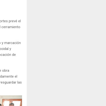
ortes prevé el
l cerramiento
eo y marcación
boidal y
ocación de
e obra
uadamente el
 resguardar las