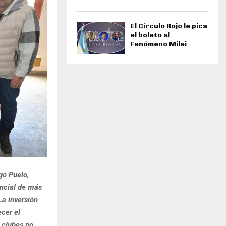
El Círculo Rojo le pica
el boleto al
Fenómeno Milei
go Puelo,
incial de más
La inversión
ecer el
s clubes no