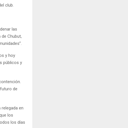
el club.
denar las
n de Chubut,
munidades”.
os y hoy
s públicos y
contención.
 futuro de
 relegada en
que los
todos los días