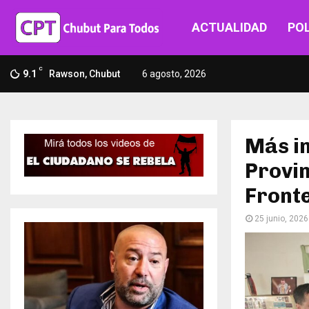
ACTUALIDAD
POL
C
9.1
Rawson, Chubut
6 agosto, 2026
Más in
Provin
Fronte
25 junio, 2026