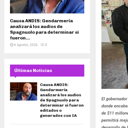
Causa ANDIS: Gendarmería
analizará los audios de
Spagnuolo para determinar si
fueron...
6 agosto, 2026
0
Últimas Noticias
Causa ANDIS:
Gendarmería
analizará los audios
El gobernador 
de Spagnuolo para
determinar si fueron
donde encabez
editados o
de $11 millone
generados con IA
permitirá mejo
desarrollo de 