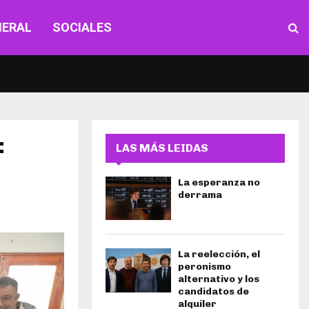
NERAL
SOCIALES
:
LAS MÁS LEIDAS
La esperanza no
derrama
La reelección, el
peronismo
alternativo y los
candidatos de
alquiler