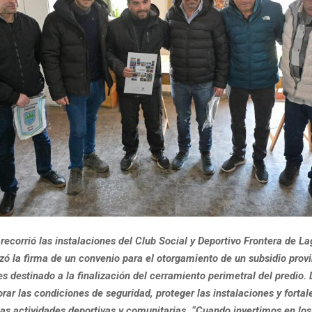
recorrió las instalaciones del Club Social y Deportivo Frontera de La
ó la firma de un convenio para el otorgamiento de un subsidio prov
s destinado a la finalización del cerramiento perimetral del predio. 
rar las condiciones de seguridad, proteger las instalaciones y fortal
las actividades deportivas y comunitarias. “Cuando invertimos en lo