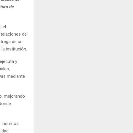
uturo de
, el
talaciones del
ntrega de un
la institución.
 ejecuta y
ales,
ivas mediante
io, mejorando
 donde
 e insumos
tidad