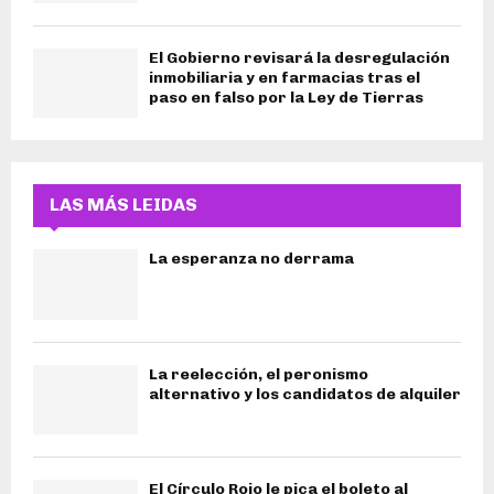
El Gobierno revisará la desregulación
inmobiliaria y en farmacias tras el
paso en falso por la Ley de Tierras
LAS MÁS LEIDAS
La esperanza no derrama
La reelección, el peronismo
alternativo y los candidatos de alquiler
El Círculo Rojo le pica el boleto al