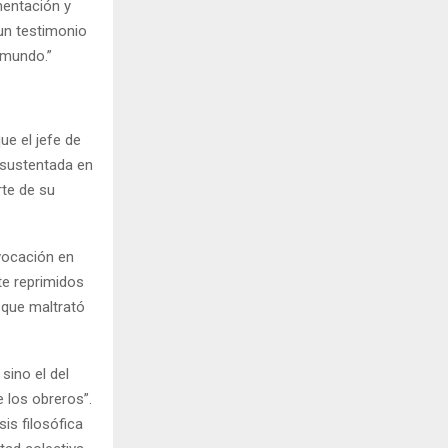
mentación y
 un testimonio
l mundo.”
ue el jefe de
” sustentada en
rte de su
vocación en
te reprimidos
 que maltrató
 sino el del
e los obreros”.
sis filosófica