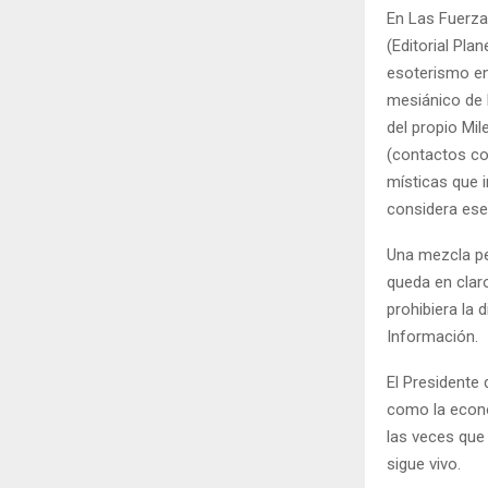
En Las Fuerzas
(Editorial Plan
esoterismo en 
mesiánico de 
del propio Mi
(contactos con
místicas que i
considera ese
Una mezcla pel
queda en clar
prohibiera la 
Información.
El Presidente
como la econom
las veces que 
sigue vivo.