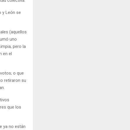
tad colectiva.
o y León se
nales (aquellos
 sumó uno
impia, pero la
n en el
 votos; o que
o retiraron su
an.
tivos
res que los
ue ya no están