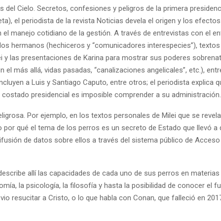
 del Cielo. Secretos, confesiones y peligros de la primera presiden
eta), el periodista de la revista Noticias devela el origen y los efecto
el manejo cotidiano de la gestión. A través de entrevistas con el e
los hermanos (hechiceros y “comunicadores interespecies”), textos
lei y las presentaciones de Karina para mostrar sus poderes sobrena
 el más allá, vidas pasadas, “canalizaciones angelicales”, etc.), ent
ncluyen a Luis y Santiago Caputo, entre otros; el periodista explica q
 costado presidencial es imposible comprender a su administración.
igrosa. Por ejemplo, en los textos personales de Milei que se revelan
o por qué el tema de los perros es un secreto de Estado que llevó a
difusión de datos sobre ellos a través del sistema público de Acceso 
 describe allí las capacidades de cada uno de sus perros en materia
ía, la psicología, la filosofía y hasta la posibilidad de conocer el f
vio resucitar a Cristo, o lo que habla con Conan, que falleció en 2017