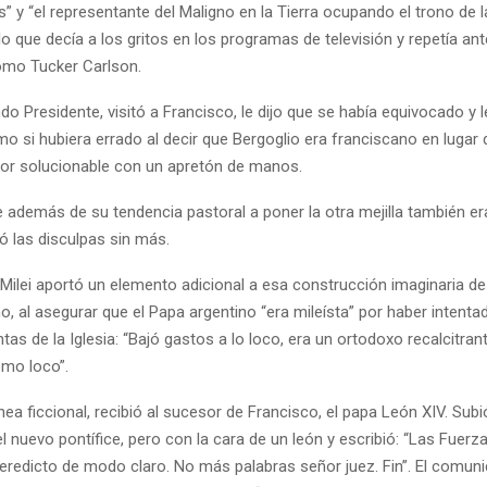
” y “el representante del Maligno en la Tierra ocupando el trono de 
lo que decía a los gritos en los programas de televisión y repetía ant
omo Tucker Carlson.
do Presidente, visitó a Francisco, le dijo que se había equivocado y l
o si hubiera errado al decir que Bergoglio era franciscano en lugar d
r solucionable con un apretón de manos.
 además de su tendencia pastoral a poner la otra mejilla también era
tó las disculpas sin más.
Milei aportó un elemento adicional a esa construcción imaginaria de
o, al asegurar que el Papa argentino “era mileísta” por haber intent
tas de la Iglesia: “Bajó gastos a lo loco, era un ortodoxo recalcitrante
mo loco”.
nea ficcional, recibió al sucesor de Francisco, el papa León XIV. Subi
 nuevo pontífice, pero con la cara de un león y escribió: “Las Fuerza
eredicto de modo claro. No más palabras señor juez. Fin”. El comuni