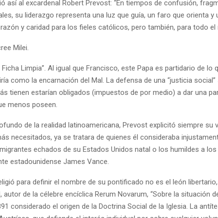
ió así al excardenal Robert Prevost: “En tiempos de confusión, frag
les, su liderazgo representa una luz que guía, un faro que orienta y
, razón y caridad para los fieles católicos, pero también, para todo e
ee Milei.
 Ficha Limpia”. Al igual que Francisco, este Papa es partidario de lo q
ría como la encarnación del Mal. La defensa de una “justicia social
ás tienen estarían obligados (impuestos de por medio) a dar una pa
que menos poseen.
fundo de la realidad latinoamericana, Prevost explicitó siempre su 
más necesitados, ya se tratara de quienes él consideraba injustamen
inmigrantes echados de su Estados Unidos natal o los humildes a los
ente estadounidense James Vance.
ligió para definir el nombre de su pontificado no es el león libertario,
, autor de la célebre encíclica Rerum Novarum, “Sobre la situación d
91 considerado el origen de la Doctrina Social de la Iglesia. La antíte