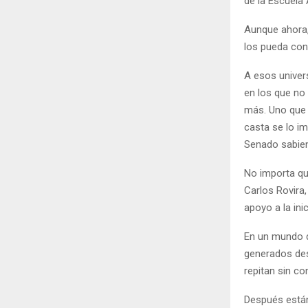
de la Escuela 
Aunque ahora, 
los pueda cons
A esos univers
en los que no
más. Uno que d
casta se lo im
Senado sabien
No importa qu
Carlos Rovira
apoyo a la ini
En un mundo d
generados des
repitan sin co
Después están