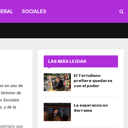
NERAL
SOCIALES
LAS MÁS LEIDAS
El Tertuliano
prefiere quedarse
on en uno de
con el poder
n término de
s Sociales
La esperanza no
, y de la
derrama
 siempre que