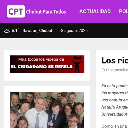
ACTUALIDAD
POL
C
5.1
Rawson, Chubut
8 agosto, 2026
Los ri
16 septiembre
En esta pande
los mayores r
uso común en 
Natalia Arugue
Universidad Au
Como en una e