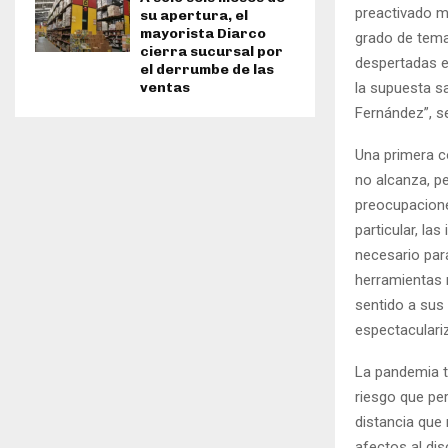
preactivado m
su apertura, el
mayorista Diarco
grado de tema
cierra sucursal por
despertadas e
el derrumbe de las
la supuesta s
ventas
Fernández”, se
Una primera c
no alcanza, p
preocupacione
particular, la
necesario para
herramientas 
sentido a sus 
espectaculari
La pandemia t
riesgo que pe
distancia que n
afectos al di