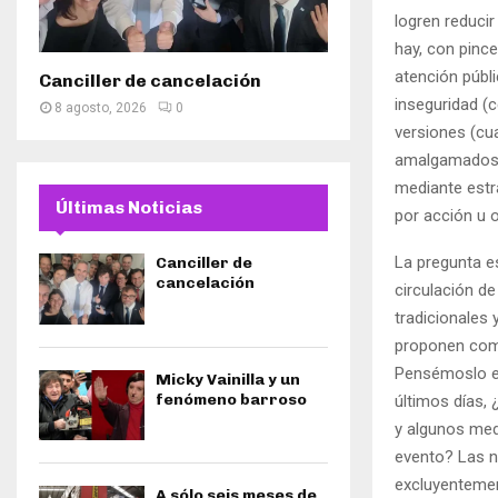
logren reducir
hay, con pinc
atención públi
Canciller de cancelación
inseguridad (c
8 agosto, 2026
0
versiones (cu
amalgamados d
mediante estra
Últimas Noticias
por acción u o
La pregunta e
Canciller de
cancelación
circulación d
tradicionales 
proponen como
Pensémoslo en
Micky Vainilla y un
fenómeno barroso
últimos días, 
y algunos medi
evento? Las n
excluyentemen
A sólo seis meses de