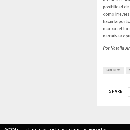
posibilidad d
como irreversi
hacia la polít
marcan el ton
narrativas opu
Por Natalia A
FAKE NEWS
SHARE
@2024 - chubutparatodos.com Todos los derechos reservados.