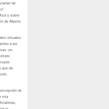
zarían tal
es”
Azul o sobre
ón de Alberto
les-virtuales-
entes a las
ivas -en
ustrato
, cuyas
o que da
ación
 percepción de
e esa
icialistas,
nte la