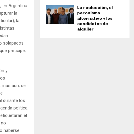
, en Argentina
La reelección, el
pturar la
peronismo
alternativo y los
icular), la
candidatos de
istintas
alquiler
edan
 o solapados
que participe,
ón y
ios
y, más aún, se
e.
l durante los
agenda política
etiquetaran el
 no
no haberse