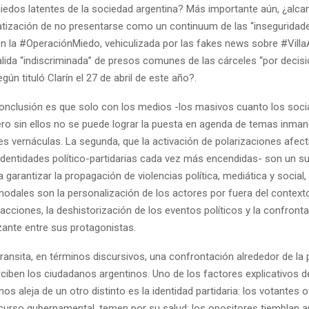
iedos latentes de la sociedad argentina? Más importante aún, ¿alcan
tización de no presentarse como un continuum de las “inseguridad
n la #OperaciónMiedo, vehiculizada por las fakes news sobre #Villa
alida “indiscriminada” de presos comunes de las cárceles “por decisi
gún tituló Clarín el 27 de abril de este año?.
onclusión es que solo con los medios -los masivos cuanto los socia
ero sin ellos no se puede lograr la puesta en agenda de temas inman
s vernáculas. La segunda, que la activación de polarizaciones afect
s identidades político-partidarias cada vez más encendidas- son un s
 garantizar la propagación de violencias política, mediática y social
nodales son la personalización de los actores por fuera del context
acciones, la deshistorización de los eventos políticos y la confront
zante entre sus protagonistas.
ransita, en términos discursivos, una confrontación alrededor de la
rciben los ciudadanos argentinos. Uno de los factores explicativos d
os aleja de un otro distinto es la identidad partidaria: los votantes of
scurso gubernamental, temen por su salud; los opositores tiemblan a