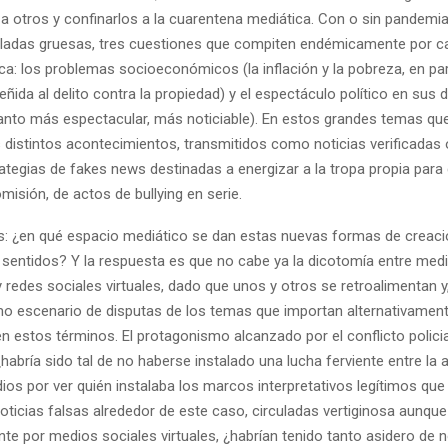
 a otros y confinarlos a la cuarentena mediática. Con o sin pandemia
eladas gruesas, tres cuestiones que compiten endémicamente por ca
ca: los problemas socioeconómicos (la inflación y la pobreza, en part
eñida al delito contra la propiedad) y el espectáculo político en sus d
anto más espectacular, más noticiable). En estos grandes temas qu
istintos acontecimientos, transmitidos como noticias verificadas
tegias de fakes news destinadas a energizar a la tropa propia para 
misión, de actos de bullying en serie.
s: ¿en qué espacio mediático se dan estas nuevas formas de creaci
e sentidos? Y la respuesta es que no cabe ya la dicotomía entre med
y redes sociales virtuales, dado que unos y otros se retroalimentan 
 escenario de disputas de los temas que importan alternativament
 estos términos. El protagonismo alcanzado por el conflicto policia
¿habría sido tal de no haberse instalado una lucha ferviente entre la 
os por ver quién instalaba los marcos interpretativos legítimos que 
oticias falsas alrededor de este caso, circuladas vertiginosa aunque
te por medios sociales virtuales, ¿habrían tenido tanto asidero de 