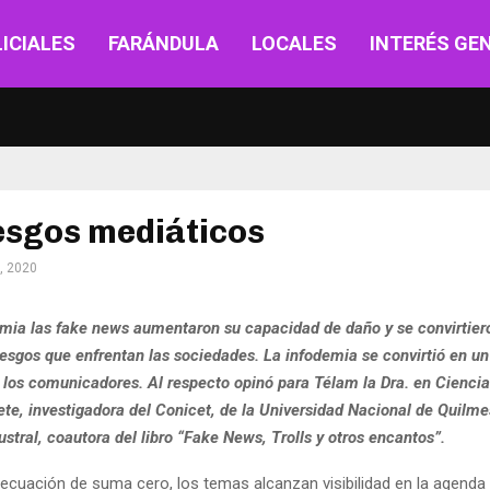
ICIALES
FARÁNDULA
LOCALES
INTERÉS GE
esgos mediáticos
, 2020
mia las fake news aumentaron su capacidad de daño y se convirtier
iesgos que enfrentan las sociedades. La infodemia se convirtió en u
los comunicadores. Al respecto opinó para Télam la Dra. en Ciencia
te, investigadora del Conicet, de la Universidad Nacional de Quilmes
stral, coautora del libro “Fake News, Trolls y otros encantos”.
cuación de suma cero, los temas alcanzan visibilidad en la agenda