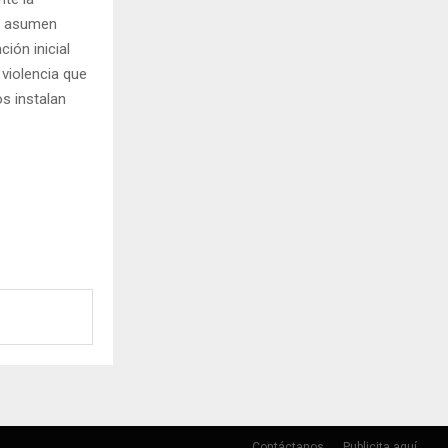
ue asumen
ión inicial
 violencia que
s instalan
Contáctanos
Publicita aquí