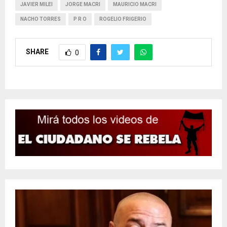
JAVIER MILEI
JORGE MACRI
MAURICIO MACRI
NACHO TORRES
P R O
ROGELIO FRIGERIO
SHARE
0