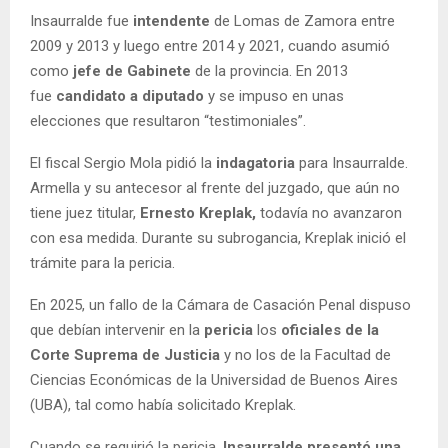
Insaurralde fue
intendente
de Lomas de Zamora entre
2009 y 2013 y luego entre 2014 y 2021, cuando asumió
como
jefe de Gabinete
de la provincia. En 2013
fue
candidato a diputado
y se impuso en unas
elecciones que resultaron “testimoniales”.
El fiscal Sergio Mola pidió la
indagatoria
para Insaurralde.
Armella y su antecesor al frente del juzgado, que aún no
tiene juez titular,
Ernesto Kreplak,
todavía no avanzaron
con esa medida. Durante su subrogancia, Kreplak inició el
trámite para la pericia.
En 2025, un fallo de la Cámara de Casación Penal dispuso
que debían intervenir en la
pericia
los
oficiales de la
Corte Suprema de Justicia
y no los de la Facultad de
Ciencias Económicas de la Universidad de Buenos Aires
(UBA), tal como había solicitado Kreplak.
Cuando se requirió la pericia,
Insaurralde presentó una