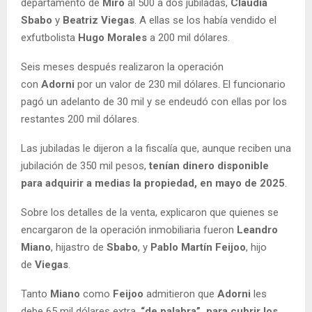
departamento de
Miró
al 500 a dos jubiladas,
Claudia
Sbabo
y
Beatriz Viegas
. A ellas se los había vendido el
exfutbolista
Hugo Morales
a 200 mil dólares.
Seis meses después realizaron la operación
con
Adorni
por un valor de 230 mil dólares. El funcionario
pagó un adelanto de 30 mil y se endeudó con ellas por los
restantes 200 mil dólares.
Las jubiladas le dijeron a la fiscalía que, aunque reciben una
jubilación de 350 mil pesos,
tenían dinero disponible
para adquirir a medias la propiedad, en mayo de 2025
.
Sobre los detalles de la venta, explicaron que quienes se
encargaron de la operación inmobiliaria fueron
Leandro
Miano
, hijastro de
Sbabo
, y
Pablo Martín Feijoo
, hijo
de
Viegas
.
Tanto
Miano
como
Feijoo
admitieron que
Adorni
les
debe 65 mil dólares extra,
“de palabra”, para cubrir los