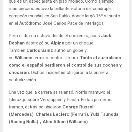
que es un especialista en piso mojado. Como ejemplo
más cercano estuvo la brillante victoria del cuádruple
campeón mundial en San Pablo, donde largó 16º y triunfó
en el Autódromo José Carlos Pace de Interlagos.
Pero el drama estuvo desde el comienzo, pues
Jack
Doohan
destrozó su
Alpine
por un choque.
También
Carlos Sainz
sufrió un golpe y
su
Williams
terminó contra el muro.
Tanto el australiano
como el español perdieron el control de sus coches y
chocaron.
Dichos incidentes obligaron a la primera
neutralización.
Una vez que la carrera se relanzó, Norris mantuvo el
liderazgo sobre Verstappen y Piastri. En los primeros
tramos, detrás se ubicaron
George Russell
(Mercedes)
,
Charles Leclerc (Ferrari)
,
Yuki Tsunoda
(Racing Bulls)
y
Alex Albon (Williams)
.