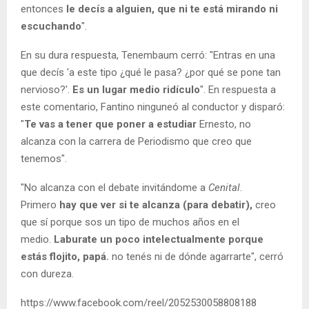
entonces
le decís a alguien, que ni te está mirando ni
escuchando
".
En su dura respuesta, Tenembaum cerró: "Entras en una
que decís 'a este tipo ¿qué le pasa? ¿por qué se pone tan
nervioso?'.
Es un lugar medio ridículo
". En respuesta a
este comentario, Fantino ninguneó al conductor y disparó:
"
Te vas a tener que poner a estudiar
Ernesto, no
alcanza con la carrera de Periodismo que creo que
tenemos".
"No alcanza con el debate invitándome a
Cenital
.
Primero
hay que ver si te alcanza (para debatir),
creo
que sí porque sos un tipo de muchos años en el
medio.
Laburate un poco intelectualmente porque
estás flojito, papá.
no tenés ni de dónde agarrarte", cerró
con dureza.
https://www.facebook.com/reel/2052530058808188