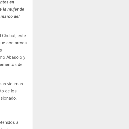
entos en
e la mujer de
 marco del
l Chubut, este
aque con armas
os
imo Abásolo y
elementos de
bas víctimas
to de los
esionado.
btenidos a