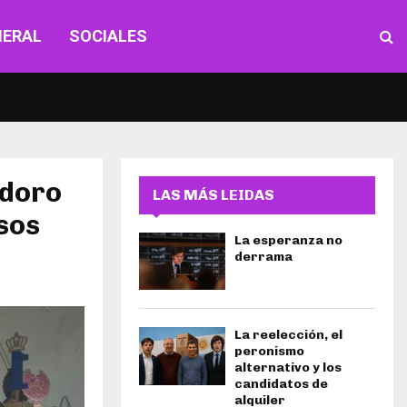
NERAL
SOCIALES
odoro
LAS MÁS LEIDAS
sos
La esperanza no
derrama
La reelección, el
peronismo
alternativo y los
candidatos de
alquiler