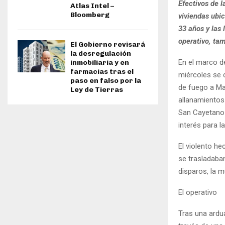
Efectivos de l
Atlas Intel –
Bloomberg
viviendas ubi
33 años y las
operativo, tam
El Gobierno revisará
la desregulación
En el marco de
inmobiliaria y en
farmacias tras el
miércoles se 
paso en falso por la
de fuego a Ma
Ley de Tierras
allanamientos
San Cayetano 
interés para 
El violento h
se trasladaba
disparos, la m
El operativo
Tras una ardua