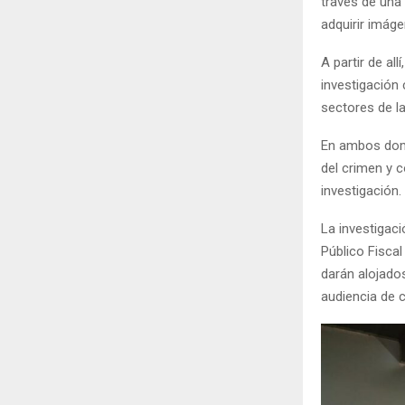
través de una 
adquirir imág
A partir de al
investigación
sectores de la
En ambos domi
del crimen y c
investigación.
La investigaci
Público Fiscal
darán alojado
audiencia de c