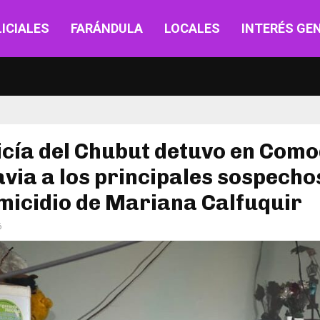
ICIALES
FARÁNDULA
LOCALES
INTERÉS GE
icía del Chubut detuvo en Com
via a los principales sospecho
micidio de Mariana Calfuquir
6