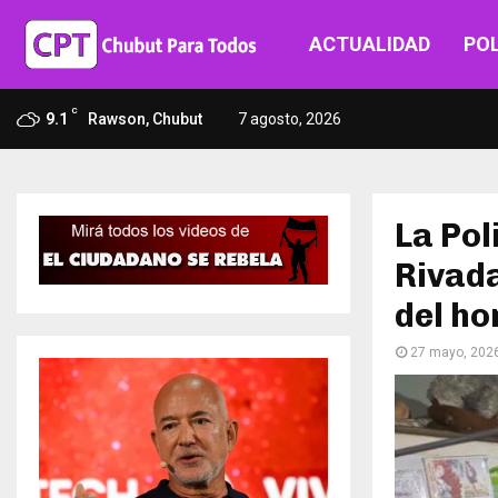
ACTUALIDAD
POL
C
9.1
Rawson, Chubut
7 agosto, 2026
La Pol
Rivada
del ho
27 mayo, 202