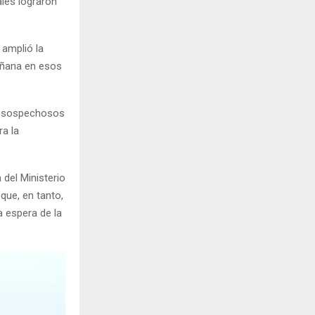
ales lograron
 amplió la
añana en esos
es sospechosos
ra la
 del Ministerio
que, en tanto,
a espera de la