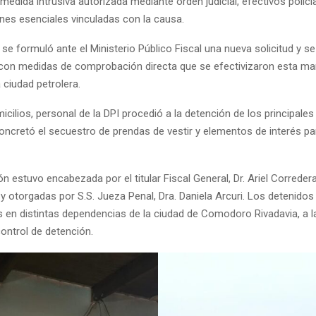
medida intrusiva autorizada mediante orden judicial, efectivos polici
enes esenciales vinculadas con la causa.
lí, se formuló ante el Ministerio Público Fiscal una nueva solicitud y se
 con medidas de comprobación directa que se efectivizaron esta m
 ciudad petrolera.
cilios, personal de la DPI procedió a la detención de los principal
oncretó el secuestro de prendas de vestir y elementos de interés pa
ón estuvo encabezada por el titular Fiscal General, Dr. Ariel Corredera
 y otorgadas por S.S. Jueza Penal, Dra. Daniela Arcuri. Los detenidos 
s en distintas dependencias de la ciudad de Comodoro Rivadavia, a l
ontrol de detención.