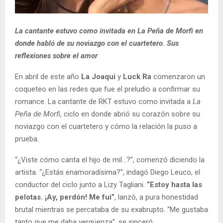
La cantante estuvo como invitada en La Peña de Morfi en
donde habló de su noviazgo con el cuartetero. Sus
reflexiones sobre el amor
En abril de este año
La Joaqui
y
Luck Ra
comenzaron un
coqueteo en las redes que fue el preludio a confirmar su
romance. La cantante de RKT estuvo como invitada a
La
Peña de Morfi
, ciclo en donde abrió su corazón sobre su
noviazgo con el cuartetero y cómo la relación la puso a
prueba.
“¿Viste cómo canta el hijo de mil…?”, comenzó diciendo la
artista. “¿Estás enamoradísima?”, indagó Diego Leuco, el
conductor del ciclo junto a Lizy Tagliani.
“Estoy hasta las
pelotas. ¡Ay, perdón! Me fui”
, lanzó, a pura honestidad
brutal mientras se percataba de su exabrupto. “Me gustaba
tanto que me daba vergüenza”, se sinceró.