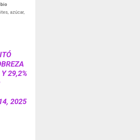
mbio
tes, azúcar,
ITÓ
OBREZA
 Y 29,2%
D
14, 2025