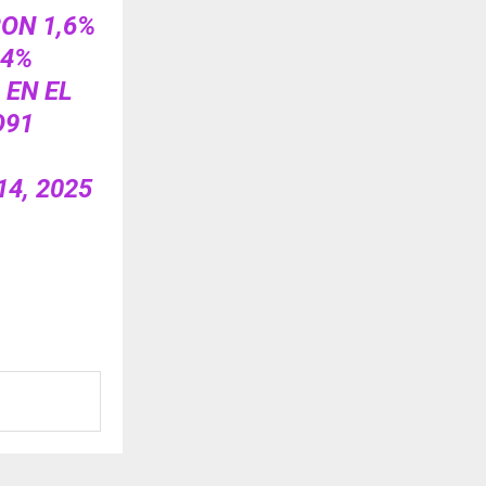
ON 1,6%
,4%
 EN EL
O91
14, 2025