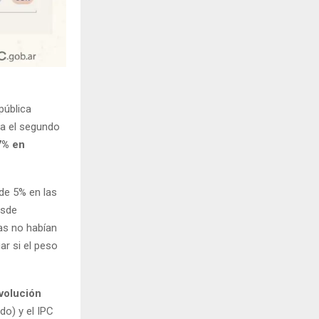
pública
ra el segundo
7% en
 de 5% en las
esde
as no habían
ar si el peso
evolución
o) y el IPC