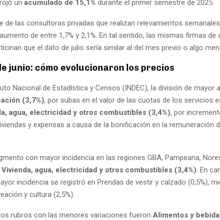
rojó un
acumulado de 15,1%
durante el primer semestre de 2025.
e de las consultoras privadas que realizan relevamientos semanales
aumento de entre 1,7% y 2,1%. En tal sentido, las mismas firmas de a
cinan que el dato de julio sería similar al del mes previo o algo men
de junio: cómo evolucionaron los precios
tuto Nacional de Estadística y Censos (INDEC), la división de mayor
ación (3,7%)
, por subas en el valor de las cuotas de los servicios 
a, agua, electricidad y otros combustibles (3,4%)
, por incremen
 viviendas y expensas a causa de la bonificación en la remuneración
segmento con mayor incidencia en las regiones GBA, Pampeana, Nore
e
Vivienda, agua, electricidad y otros combustibles (3,4%)
. En ca
yor incidencia se registró en Prendas de vestir y calzado (0,5%), m
ación y cultura (2,5%).
 dos rubros con las menores variaciones fueron
Alimentos y bebida