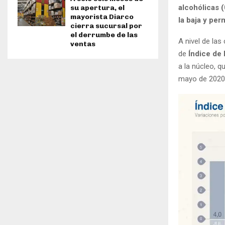
alcohólicas 
su apertura, el
mayorista Diarco
la baja y pe
cierra sucursal por
el derrumbe de las
A nivel de las
ventas
de
Índice de 
a la núcleo, 
mayo de 2020