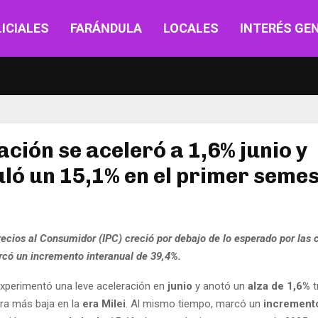
ICIALES
FARÁNDULA
LOCALES
INTERÉS GE
lación se aceleró a 1,6% junio y
ó un 15,1% en el primer seme
recios al Consumidor (IPC) creció por debajo de lo esperado por las 
rcó un incremento interanual de 39,4%.
xperimentó una leve aceleración en
junio
y anotó un
alza de 1,6%
t
fra más baja en la
era Milei
. Al mismo tiempo, marcó un
incremento