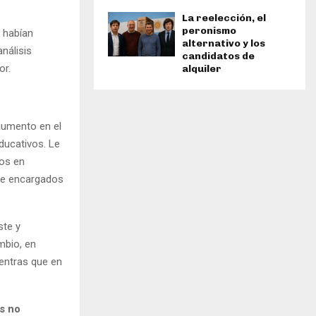
La reelección, el
peronismo
 habían
alternativo y los
nálisis
candidatos de
or.
alquiler
 aumento en el
educativos. Le
tos en
 de encargados
ste y
mbio, en
ientras que en
s no