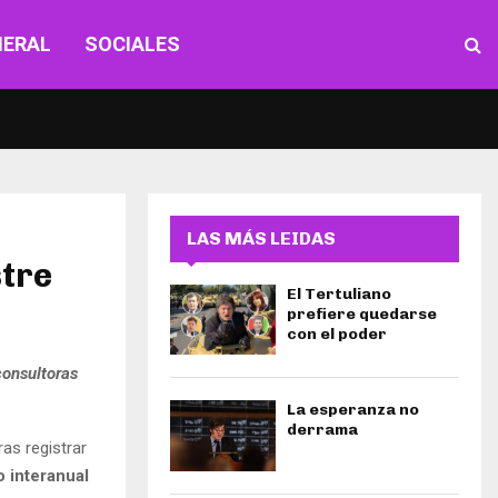
NERAL
SOCIALES
LAS MÁS LEIDAS
stre
El Tertuliano
prefiere quedarse
con el poder
consultoras
La esperanza no
derrama
ras registrar
 interanual