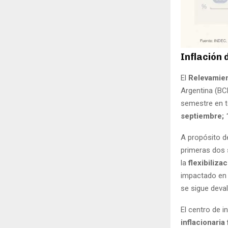
Inflación 
El
Relevamien
Argentina (BC
semestre en t
septiembre; 
A propósito de
primeras dos 
la
flexibiliza
impactado en l
se sigue deva
El centro de i
inflacionaria