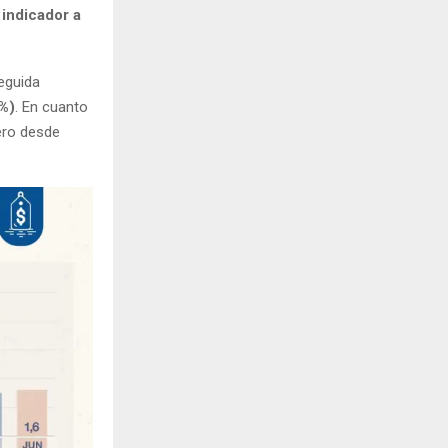
 indicador a
seguida
2%)
. En cuanto
ero desde