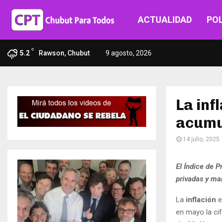
ACTUALIDAD
POL
C
5.2
Rawson, Chubut
9 agosto, 2026
La inf
acumul
14 julio, 2025
El Índice de P
privadas y ma
La
inflación
e
en mayo la ci