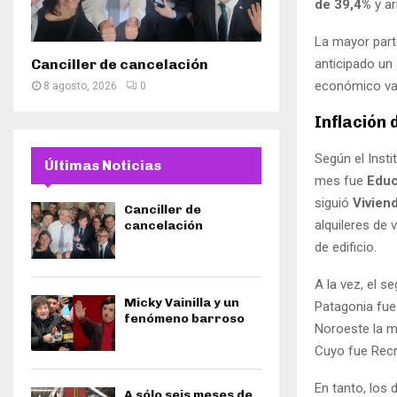
de 39,4%
y ar
La mayor part
anticipado un 
Canciller de cancelación
económico vati
8 agosto, 2026
0
Inflación 
Según el Insti
Últimas Noticias
mes fue
Educ
siguió
Viviend
Canciller de
alquileres de
cancelación
de edificio.
A la vez, el 
Micky Vainilla y un
Patagonia fu
fenómeno barroso
Noroeste la ma
Cuyo fue Recre
En tanto, los
A sólo seis meses de