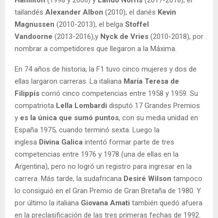
Hamilton
(1998 y 2006) y
Lando Norris
(2017-2018), el
tailandés
Alexander Albon
(2010), el danés
Kevin
Magnussen
(2010-2013), el belga
Stoffel
Vandoorne
(2013-2016),y
Nyck de Vries
(2010-2018), por
nombrar a competidores que llegaron a la Máxima.
En 74 años de historia, la F1 tuvo cinco mujeres y dos de
ellas largaron carreras. La italiana
María Teresa de
Filippis
corrió cinco competencias entre 1958 y 1959. Su
compatriota
Lella Lombardi
disputó 17 Grandes Premios
y
es la única que sumó puntos
, con su media unidad en
España 1975, cuando terminó sexta. Luego la
inglesa
Divina Galica
intentó formar parte de tres
competencias entre 1976 y 1978 (una de ellas en la
Argentina), pero no logró un registro para ingresar en la
carrera. Más tarde, la sudafricana
Desiré Wilson
tampoco
lo consiguió en el Gran Premio de Gran Bretaña de 1980. Y
por último la italiana
Giovana Amati
también quedó afuera
en la preclasificación de las tres primeras fechas de 1992.