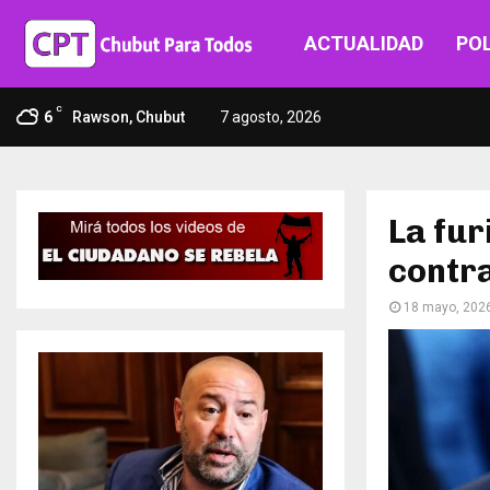
ACTUALIDAD
POL
C
6
Rawson, Chubut
7 agosto, 2026
La fur
contra
18 mayo, 202