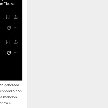
gen generada
 respondió con
una mención
ontra el