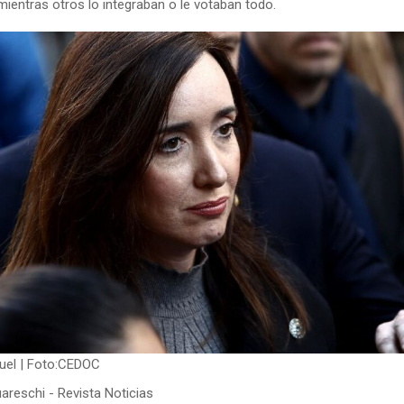
mientras otros lo integraban o le votaban todo.
rruel | Foto:CEDOC
areschi - Revista Noticias