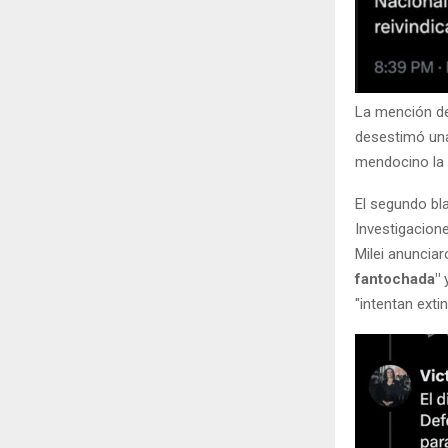
La mención del
desestimó una 
mendocino la a
El segundo bla
Investigacione
Milei anunciar
fantochada"
"intentan extin