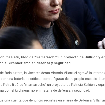
bil" a Petri, tildó de "mamarracho" un proyecto de Bullrich y eq
con el kirchnerismo en defensa y seguridad.
e furia tuitera, la vicepresidenta Victoria Villarruel agravó la interna
i con una batería de críticas contra figuras de su propio espacio. Ll
is Petri, tildó de "mamarracho" un proyecto de Patricia Bullrich y equi
aria con el kirchnerismo en materia de defensa y seguridad.
fue una cuenta que denunció recortes en el área de Defensa. Villarru