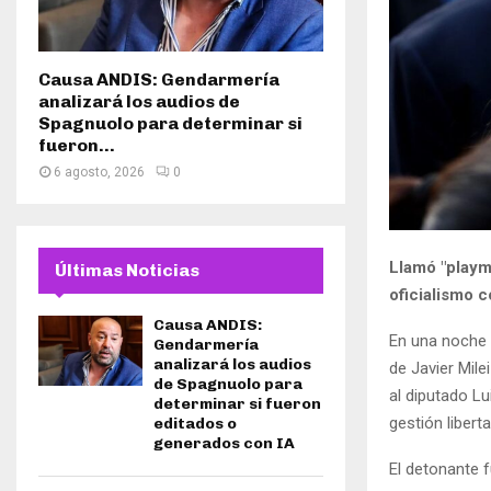
Causa ANDIS: Gendarmería
analizará los audios de
Spagnuolo para determinar si
fueron...
6 agosto, 2026
0
Llamó "playmo
Últimas Noticias
oficialismo 
Causa ANDIS:
En una noche d
Gendarmería
analizará los audios
de Javier Mile
de Spagnuolo para
al diputado Lu
determinar si fueron
gestión libert
editados o
generados con IA
El detonante 