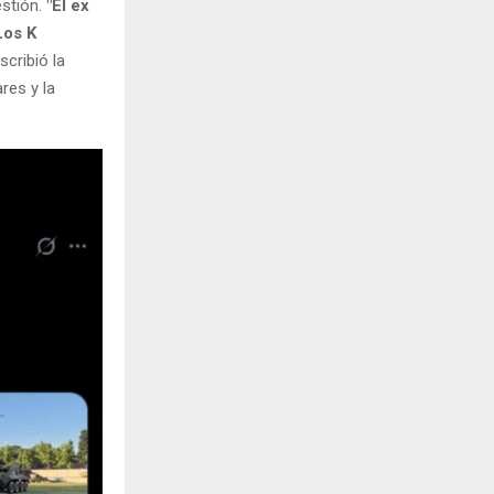
estión.
"El ex
Los K
escribió la
res y la