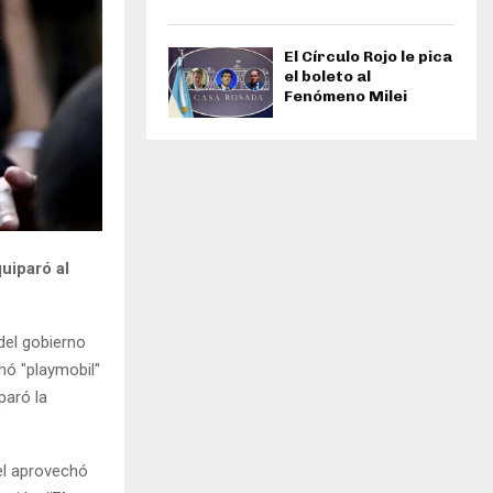
El Círculo Rojo le pica
el boleto al
Fenómeno Milei
uiparó al
 del gobierno
amó "playmobil"
paró la
el aprovechó