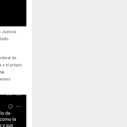
 Justicia
utado
ederal de
a y el propio
na
uienes